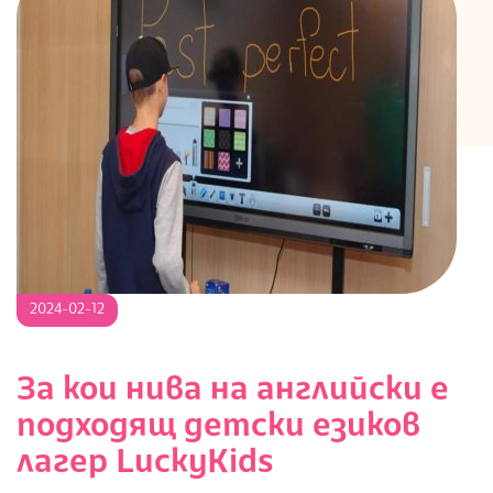
2024-
2024-02-12
02-
12
За кои нива на английски е
подходящ детски езиков
лагер LuckyKids