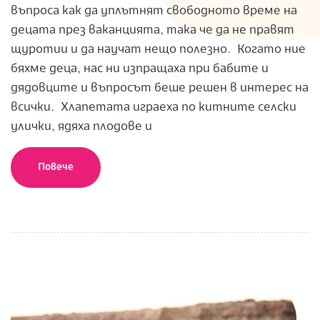
въпроса как да уплътнят свободното време на
децата през ваканцията, така че да не правят
щуротии и да научат нещо полезно. Когато ние
бяхме деца, нас ни изпращаха при бабите и
дядовците и въпросът беше решен в интерес на
всички. Хлапетата играеха по китните селски
улички, ядяха плодове и
Повече