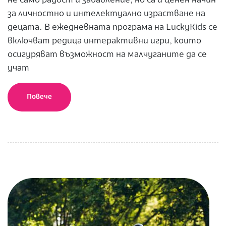
не само радост и забавление, но са и ценен начин
за личностно и интелектуално израстване на
децата. В ежедневната програма на LuckyKids се
включват редица интерактивни игри, които
осигуряват възможност на малчуганите да се
учат
Повече