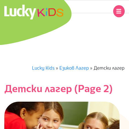
Skip
to
Primary
content
Navigation
L
Menu
U
C
K
Lucky Kids
»
Езиков Лагер
»
Детски лагер
Y
Детски лагер
(Page 2)
K
I
D