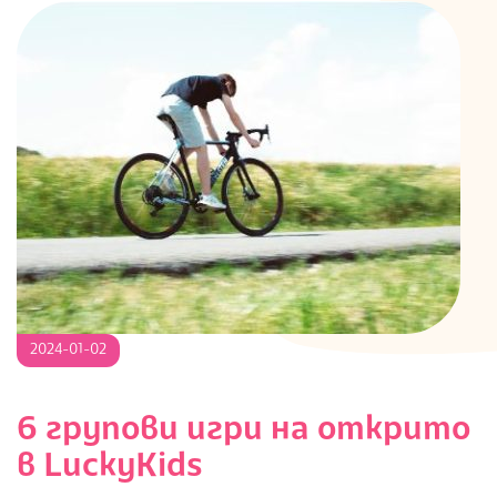
2024-
2024-01-02
01-
02
6 групови игри на открито
в LuckyKids