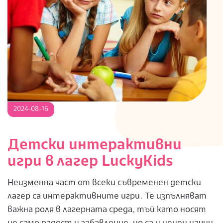
S
2024-
2024-08-16
08-
16
Детски интерактивни
игри в лагер LuckyKids
Неизменна част от всеки съвременен детски
лагер са интерактивните игри. Те изпълняват
важна роля в лагерната среда, тъй като носят