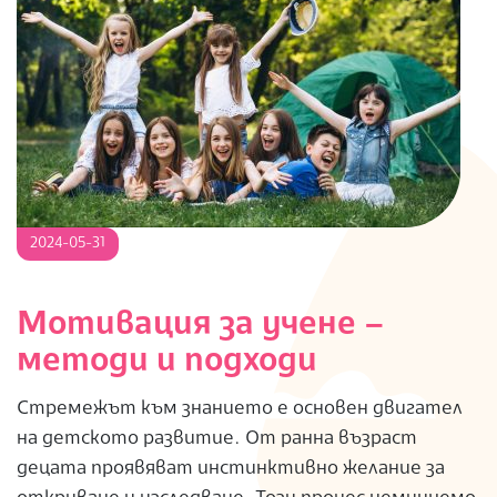
2024-
2024-05-31
05-
31
Мотивация за учене –
методи и подходи
Стремежът към знанието е основен двигател
на детското развитие. От ранна възраст
децата проявяват инстинктивно желание за