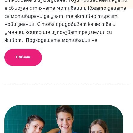
откриване и изследване. Този процес неминуемо
е свързан с тяхната мотивация. Когато децата
са мотивирани да учат, те активно търсят
нови знания. С това придобиват качества и
умения, които ще използват през целия си
живот. Подходящата мотивация не
Повече