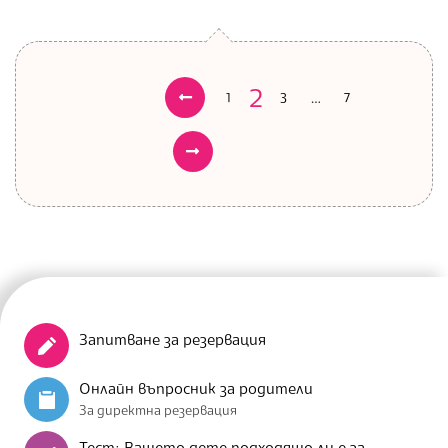
2
…
Предишни
1
3
7
Разделяне
Следващи
на
публикациите
на
страници
Запитване за резервация
Онлайн въпросник за родители
За директна резервация