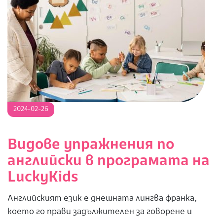
2024-
2024-02-26
02-
26
Видове упражнения по
английски в програмата на
LuckyKids
Английският език е днешната лингва франка,
което го прави задължителен за говорене и