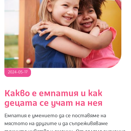
2024-
2024-05-17
05-
17
Какво е емпатия и как
децата се учат на нея
Емпатия е умението да се поставяме на
мястото на другите и да съпреживяваме