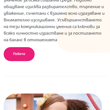
значение за всяка социална среда. Подобно
общуване изисква разбирателство, търпение и
уважение, съчетани с взаимно ясно изразяване и
внимателно изслушване. Усъвършенстването
на тези комуникационни умения са ключови за
всяко личностно израстване и за постигането
на баланс в отношенията
Повече