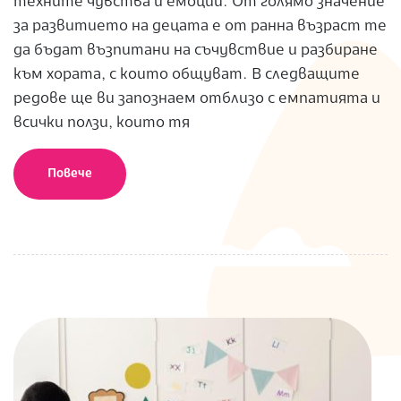
техните чувства и емоции. От голямо значение
за развитието на децата е от ранна възраст те
да бъдат възпитани на съчувствие и разбиране
към хората, с които общуват. В следващите
редове ще ви запознаем отблизо с емпатията и
всички ползи, които тя
Повече