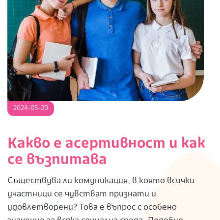
2024-
2024-05-20
05-
20
Какво е асертивност и как
се възпитава
Съществува ли комуникация, в която всички
участници се чувстват признати и
удовлетворени? Това е въпрос с особено