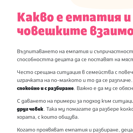
Какво е емпатия и 
човешките взаим
Възпитаването
на
емпатия и
съпричастност 
способността
децата да се поставят на
мяст
Често срещана ситуация в семейства с повеч
играчката на по-малкото и то да се разплач
спокойно и с разбиране
. Важно е да му се обяс
С даването на примери за подход към ситуа
друг човек
.
Така му помагате да разбере кол
хората
, с които общува.
Когато проявяват
емпатия и
разбиране, дец