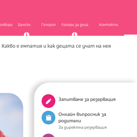
тговори
Банско
Галерия
Лагери за деца
Контакти
»
Какво е емпатия и как децата се учат на нея
Запитване за резервация
Онлайн въпросник за
родители
За директна резервация