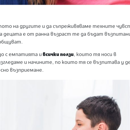
тото на другите и да съпреживяваме техните чувс
а децата е от ранна възраст те да бъдат възпитан
 общуват.
зо с емпатията и
всички ползи
, които тя носи в
згледаме и начините, по които тя се възпитава у д
сно възприемане.