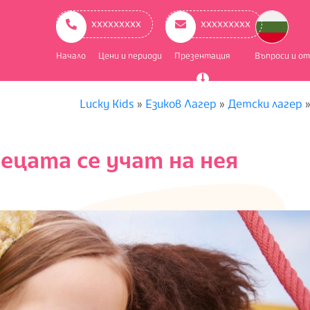
ry
ation
ххххххххх
ххххххххх
Начало
Цени и периоди
Презентация
Въпроси и о
Lucky Kids
»
Езиков Лагер
»
Детски лагер
децата се учат на нея