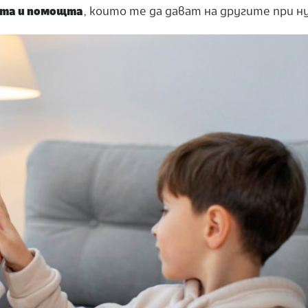
ата и помощта
, които те да дават
на другите
при н