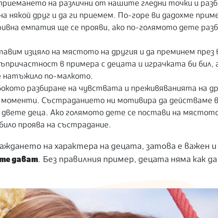
приемането на различни от нашите гледни точки и разб
на някой друг
и да ги приемем. По-горе ви дадохме приме
итивна емпатия ще се прояви, ако по-голямото дете раз
тавим изцяло на мястото на другия и да преминем през 
ъпричастност в примера с децата и играчката би бил, 
е натъжило по-малкото.
бокото разбиране на чувствата и преживяванията на д
и моменти. Състраданието ни мотивира да действаме в 
 двете деца. Ако голямото дете се постави на мястото
било проява на състрадание.
аждането на характера на децата, затова е важен и
те дават
. Без правилния пример, децата няма как д