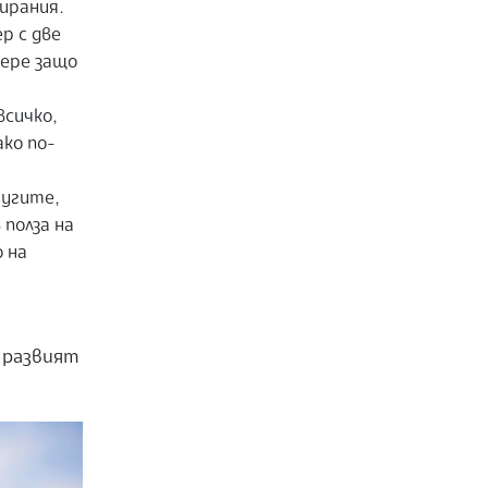
ирания.
р с две
бере защо
всичко,
ако по-
ругите,
полза на
 на
а развият