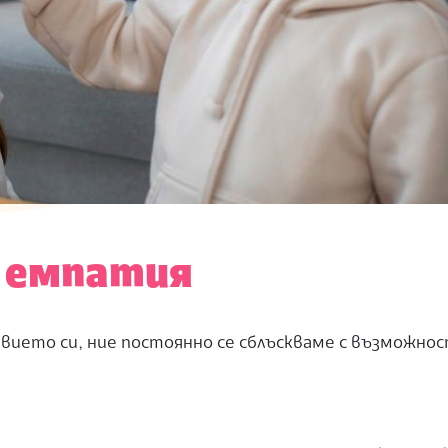
 емпатия
евието си, ние постоянно се сблъскваме с възможнос