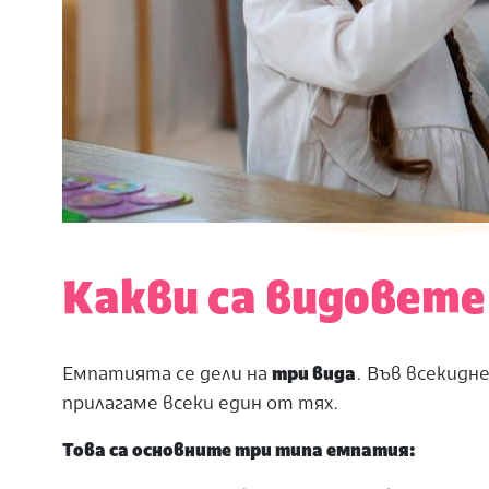
Какви са
видовете
Емпатията се дели на
три вида
. Във всекидн
прилагаме всеки един от тях.
Това са основните три типа емпатия: