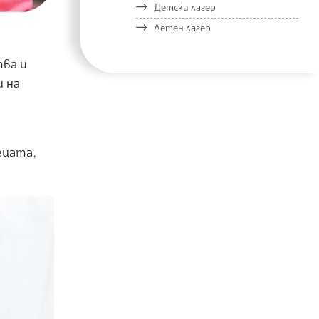
Детски лагер
Летен лагер
тва и
и на
ецата,