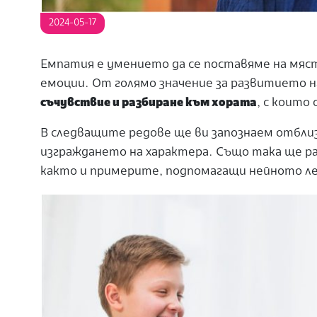
2024-05-17
Емпатия е умението да се поставяме на мяс
емоции. От голямо значение за развитието н
съчувствие и разбиране към хората
, с които
В следващите редове ще ви запознаем отбли
изграждането на характера. Също така ще ра
както и примерите, подпомагащи нейното ле