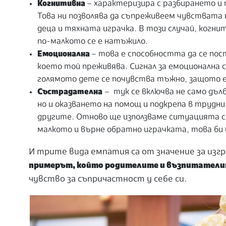
Когнитивна
– характеризира с разбирането и 
Това ни позволява да съпреживеем чувствата
деца и тяхната играчка. В този случай, когн
по-малкото се е натъжило.
Емоционална
– това е
способността да се
пос
което той преживява. Сигнал за емоционална с
голямото дете се почувства тъжно, защото 
Състрадателна
– тук се включва не само дъл
но и оказването на помощ и подкрепа в трудн
другите. Отново ще използваме ситуацията с
малкото и върне обратно играчката, това би 
И трите вида емпатия са от значение за изгр
примерът, който родителите и възпитатели
чувство за съпричастност у себе си.