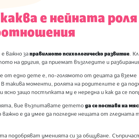
каква е нейната роля
оотношения
е важно за
правилното психологическо развитие
. К
ото на другия, да
приемат възгледите и разбирани
е от едно дете е, по-голямото от децата да вземе
е. В такива моменти, ролята на родителите е да по
ни ясно защо постъпката му е нередна и как да се поп
цията, вие възпитавате детето
да се поставя на м
ко важно е да умее да погледне нещата от гледната 
ата подобряват уменията си за общуване. Съприча