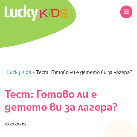
Skip
to
Primary
content
Navigation
L
Menu
U
C
K
Lucky Kids
»
Тест: Готово ли е детето ви за лагера?
Y
Тест: Готово ли е
K
детето ви за лагера?
I
ххххххххх
D