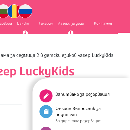
тговори
Банско
Галерия
Лагери за деца
Контакти
ама за седмица 2 в детски езиков лагер LuckyKids
гер LuckyKids
Запитване за резервация
Онлайн въпросник за
родители
За директна резервация