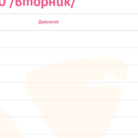
0 /вторник/
Дейност