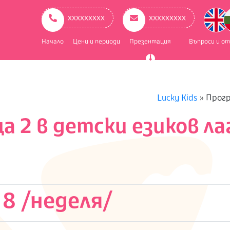
ry
ation
ххххххххх
ххххххххх
Начало
Цени и периоди
Презентация
Въпроси и о
Lucky Kids
»
Прогр
а 2 в детски езиков ла
 8 /неделя/