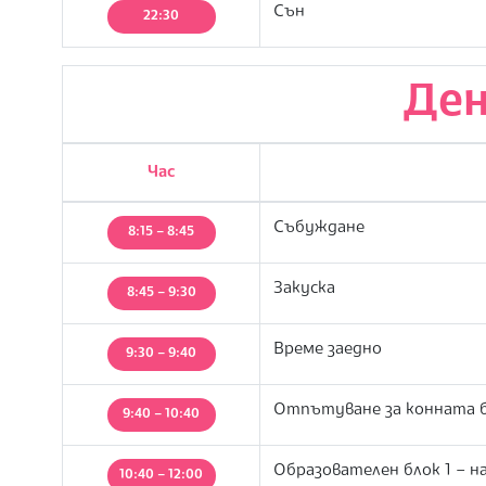
Сън
22:30
Ден
Час
Събуждане
8:15 – 8:45
Закуска
8:45 – 9:30
Време заедно
9:30 – 9:40
Отпътуване за конната 
9:40 – 10:40
Образователен блок 1 – 
10:40 – 12:00