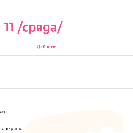
 11 /сряда/
Дейност
база
на открито