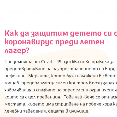
Как да защитим детето си 
коронавирус преди летен
лагер?
Пандемията от Covid – 19 изисква нови правила за
предотвратяване на разпространението на виру
инфекции. Мерките, които бяха наложени в свет
мащаб, предполагат засилен контрол върху зараз
заболявания и спазване на определени ограничения
които са с цел превенция. Това най-вече се отнася
местата, където има струпване на повече хора 
лечебни заведения, децата в училище,