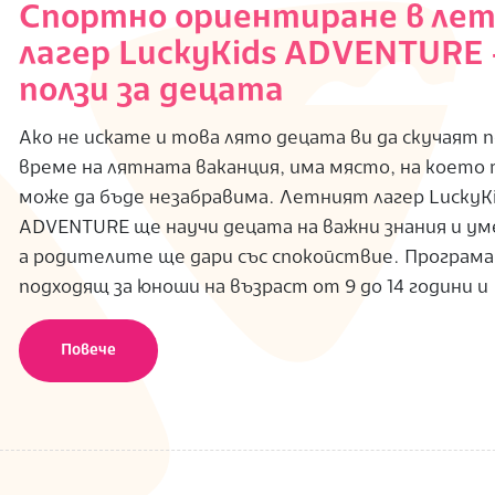
Спортно ориентиране в ле
лагер LuckyKids ADVENTURE 
ползи за децата
Ако не искате и това лято децата ви да скучаят 
време на лятната ваканция, има място, на което
може да бъде незабравима. Летният лагер LuckyK
ADVENTURE ще научи децата на важни знания и ум
а родителите ще дари със спокойствие. Програма
подходящ за юноши на възраст от 9 до 14 години и
Повече