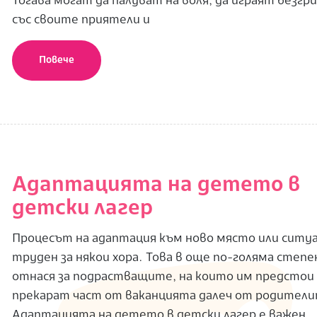
Тогава могат да палуват на воля, да играят безгр
със своите приятели и
Повече
Адаптацията на детето в
детски лагер
Процесът на адаптация към ново място или ситуа
труден за някои хора. Това в още по-голяма степе
отнася за подрастващите, на които им предстои
прекарат част от ваканцията далеч от родители
Адаптацията на детето в детски лагер е важен