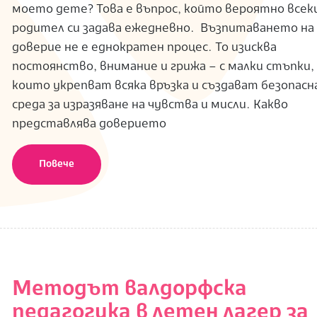
моето дете? Това е въпрос, който вероятно всек
родител си задава ежедневно. Възпитаването на
доверие не е еднократен процес. То изисква
постоянство, внимание и грижа – с малки стъпки,
които укрепват всяка връзка и създават безопасн
среда за изразяване на чувства и мисли. Какво
представлява доверието
Повече
Методът валдорфска
педагогика в летен лагер за