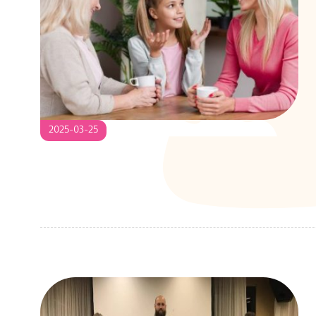
S
2025-
2025-03-25
03-
25