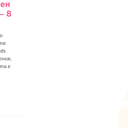
тен
– 8
по
 тя
ids
ения,
та е