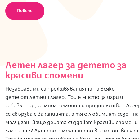
Повече
Летен лагер за детето за
красиви спомени
Незабравими са преживяванията на всяко
дете от летния лагер. Той е място за игри и
забавления, за много емоции и приятелства. Лаг
се свързва с ваканцията, а тя е любимият сезон на
малчуган. Защо децата създават красиви спомени
лагерите? Лятото е мечтаното време от всички 