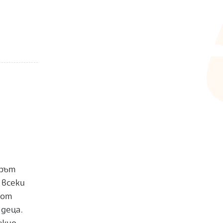
ерът
 всеки
 от
деца.