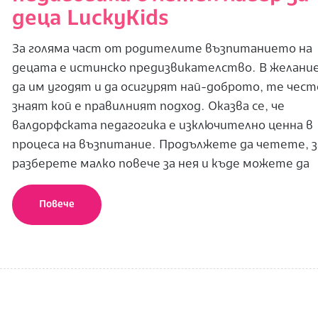
деца LuckyKids
За голяма част от родителите възпитанието на
децата е истинско предизвикателство. В желани
да им угодят и да осигурят най-доброто, те чест
знаят кой е правилният подход. Оказва се, че
валдорфската педагогика е изключително ценна в
процеса на възпитание. Продължете да четете, з
разберете малко повече за нея и къде можете да
Повече