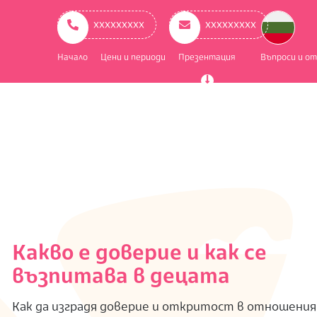
ry
ation
ххххххххх
ххххххххх
Начало
Цени и периоди
Презентация
Въпроси и о
Какво е доверие и как се
възпитава в децата
Как да изградя доверие и откритост в отношения