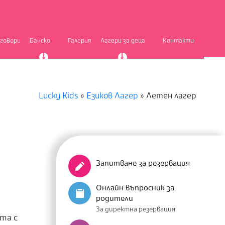
тговори
Банско
Галерия
Лагери за деца
Контакти
Lucky Kids
»
Езиков Лагер
»
Летен лагер
Запитване за резервация
Онлайн въпросник за
родители
За директна резервация
та с