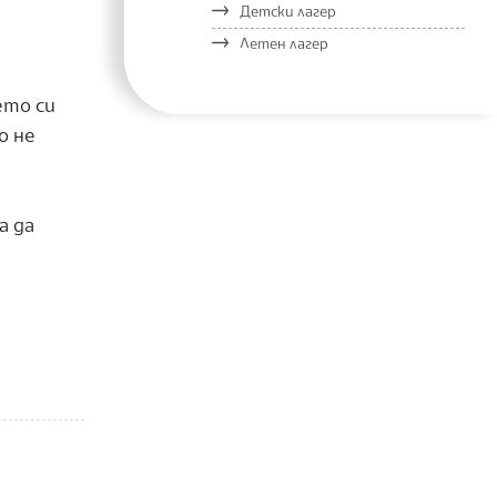
Детски лагер
Летен лагер
ето си
о не
а да