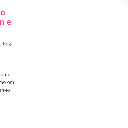
до
т е
е без
,
оито
сте от
ятно