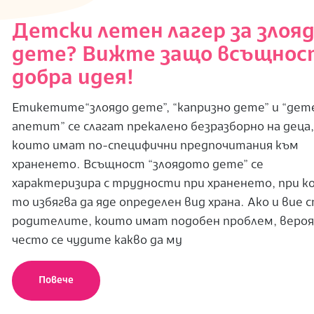
Детски летен лагер за злоя
дете? Вижте защо всъщнос
добра идея!
Етикетите“злоядо дете”, “капризно дете” и “дет
апетит” се слагат прекалено безразборно на деца
които имат по-специфични предпочитания към
храненето. Всъщност “злоядото дете” се
характеризира с трудности при храненето, при к
то избягва да яде определен вид храна. Ако и вие 
родителите, които имат подобен проблем, веро
често се чудите какво да му
Повече