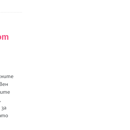
от
сните
овен
ните
,
 за
като