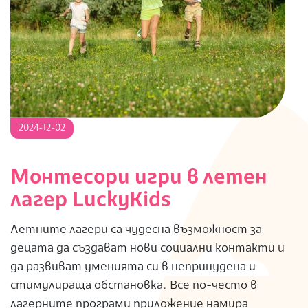
2024-
2024-12-02
12-
02
Монтесори игри в летен
лагер LuckyKids
Летните лагери са чудесна възможност за
децата да създават нови социални контакти и
да развиват уменията си в непринудена и
стимулираща обстановка. Все по-често в
лагерните програми приложение намира