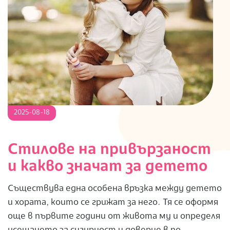
S
2025-
2025-08-18
08-
18
Стилове на привързаност
и какво значат за детето
Съществува една особена връзка между детето
и хората, които се грижат за него. Тя се оформя
още в първите години от живота му и определя