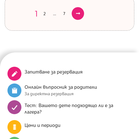
1
…
2
7
Следващи
Разделяне
на
публикациите
на
Запитване за резервация
страници
Онлайн въпросник за родители
За директна резервация
Тест: Вашето дете подходящо ли е за
лагера?
Цени и периоди