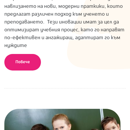
навлизането на нови, модерни праткики, които
предлагат различен подход към ученето и
преподаването. Тези иновации имат за цел да
оптимизират учебния процес, като го направят
по-ефективен и ангажиращ, адаптират го към
нуждите
Повече