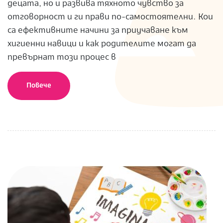
децата, но и развива тяхното чувство за
отговорност и ги прави по-самостоятелни. Кои
са ефективните начини за приучаване към
хигиенни навици и как родителите могат да
превърнат този процес в
Повече