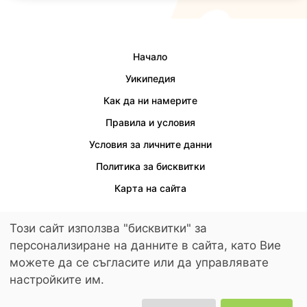
Начало
Уикипедия
Как да ни намерите
Правила и условия
Условия за личните данни
Политика за бисквитки
Карта на сайта
Този сайт използва "бисквитки" за
персонализиране на данните в сайта, като Вие
Осигурен е достъп за хора с увреждания.
можете да се съгласите или да управлявате
© 2026 LuckyKids. All Rights Reserved.
настройките им.