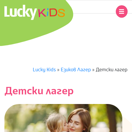
Skip
to
Primary
content
Navigation
L
Menu
U
C
K
Lucky Kids
»
Езиков Лагер
»
Детски лагер
Y
Детски лагер
K
I
D