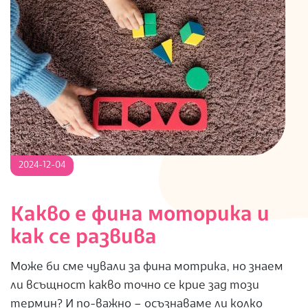
2024-
2024-12-04
12-
04
Какво е фина моторика и
как се развива
Може би сме чували за фина мотрика, но знаем
ли всъщност какво точно се крие зад този
термин? И по-важно – осъзнаваме ли колко