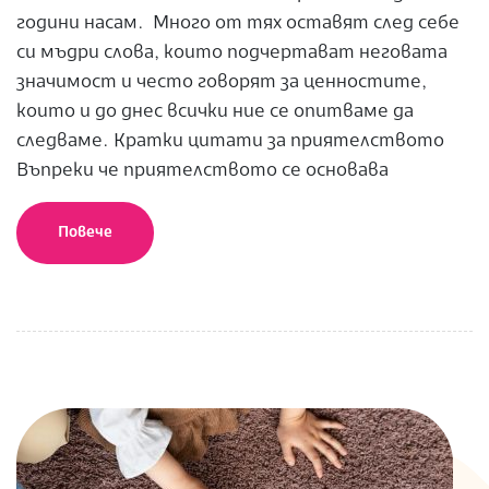
години насам. Много от тях оставят след себе
си мъдри слова, които подчертават неговата
значимост и често говорят за ценностите,
които и до днес всички ние се опитваме да
следваме. Кратки цитати за приятелството
Въпреки че приятелството се основава
Повече