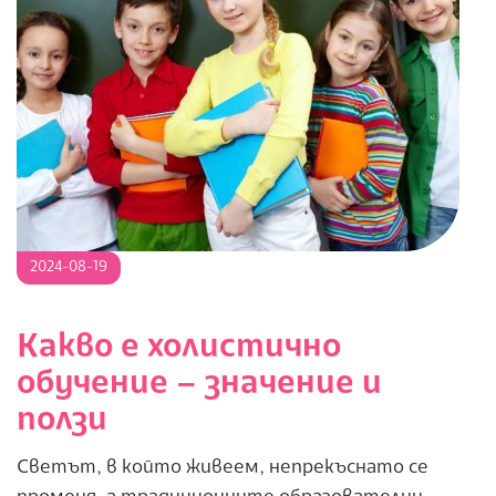
2024-
2024-08-19
08-
19
Какво е холистично
обучение – значение и
ползи
Светът, в който живеем, непрекъснато се