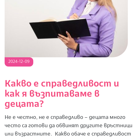
2024-
2024-12-09
12-
09
Какво е справедливост и
как я възпитаваме в
децата?
Не е честно, не е справедливо – децата много
често са готови да обвинят другите връстници
или възрастните. Какво обаче е справедливост