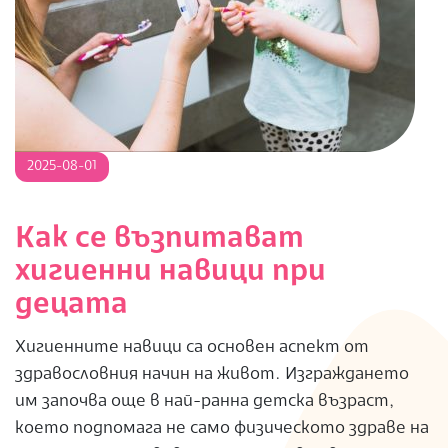
2025-
2025-08-01
08-
01
Как се възпитават
хигиенни навици при
децата
Хигиенните навици са основен аспект от
здравословния начин на живот. Изграждането
им започва още в най-ранна детска възраст,
което подпомага не само физическото здраве на