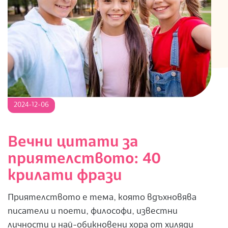
2024-
2024-12-06
12-
06
Вечни цитати за
приятелството: 40
крилати фрази
Приятелството е тема, която вдъхновява
писатели и поети, философи, известни
личности и най-обикновени хора от хиляди