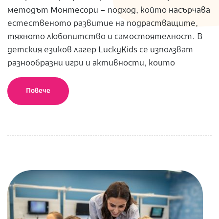
методът Монтесори – подход, който насърчава
естественото развитие на подрастващите,
тяхното любопитство и самостоятелност. В
детския езиков лагер LuckyKids се използват
разнообразни игри и активности, които
Повече