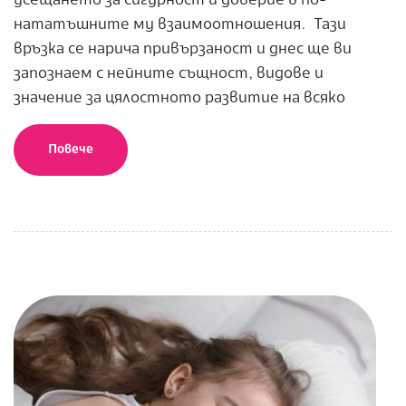
усещането за сигурност и доверие в по-
нататъшните му взаимоотношения. Тази
връзка се нарича привързаност и днес ще ви
запознаем с нейните същност, видове и
значение за цялостното развитие на всяко
Повече