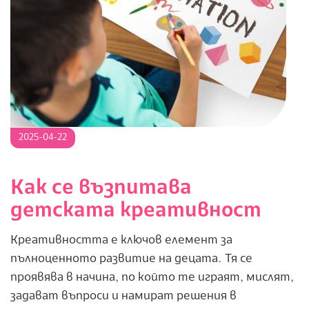
2025-
2025-04-22
04-
22
Как се възпитава
детската креативност
Креативността е ключов елемент за
пълноценното развитие на децата. Тя се
проявява в начина, по който те играят, мислят,
задават въпроси и намират решения в