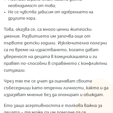
необходимост от това;
Не се чувства зависим от одобрението на
другите хора.
Това, оказва се, са много ценни житейски
умения. Развитието им започва още от
първите детски години. Изключително полезни
са по време на израстването, когато дават
увереност на децата в комуникацията и ги
правят по-способни в справянето с конфликтни
ситуации.
Чрез тях те се учат да оценяват своите
събеседници като отделни личности, както и да
изразяват мнение без да опонират и обиждат.
Ето защо асертивността е толкова важна за
децата – тя може да им помогне да се