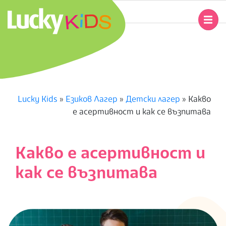
Skip
to
Primary
content
Navigation
L
Menu
U
C
Lucky Kids
»
Езиков Лагер
»
Детски лагер
»
Какво
е асертивност и как се възпитава
K
Y
Какво е асертивност и
K
как се възпитава
I
D