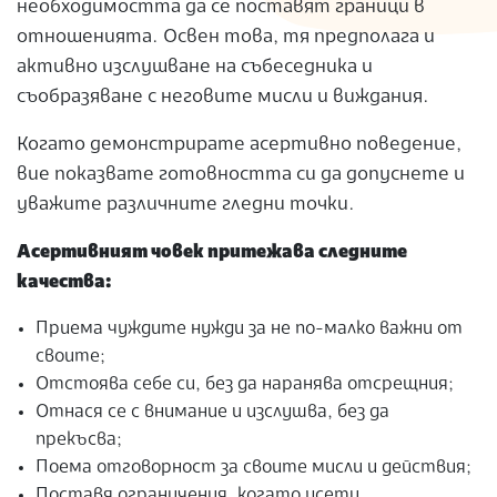
необходимостта да се поставят граници в
отношенията. Освен това, тя предполага и
активно изслушване на събеседника и
съобразяване с неговите мисли и виждания.
Когато демонстрирате асертивно поведение,
вие показвате готовността си да допуснете и
уважите различните гледни точки.
Асертивният човек притежава следните
качества:
Приема чуждите нужди за не по-малко важни от
своите;
Отстоява себе си, без да наранява отсрещния;
Отнася се с внимание и изслушва, без да
прекъсва;
Поема отговорност за своите мисли и действия;
Поставя ограничения, когато усети