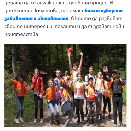
децата да се ангажират с учебния процес. В
допълнение към това, те имат
богат избор от
забавления и активности
, в които да развиват
своите интереси и таланти и да създават нови
приятелства.