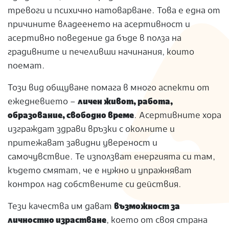
тревоги и психично натоварване. Това е една от
причините владеенето на асертивност и
асертивно поведение да бъде в полза на
градивните и печеливши начинания, които
поемат.
Този вид общуване помага в много аспекти от
ежедневието –
личен живот, работа,
образование, свободно време
. Асертивните хора
изграждат здрави връзки с околните и
притежават завидни увереност и
самочувствие. Те използват енергията си там,
където смятат, че е нужно и упражняват
контрол над собствените си действия.
Тези качества им дават
възможност за
личностно израстване
, което от своя страна