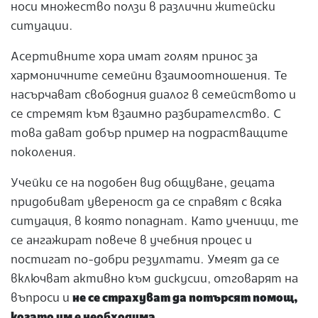
носи множество ползи в различни житейски
ситуации.
Асертивните хора имат голям принос за
хармоничните семейни взаимоотношения. Те
насърчават свободния диалог в семейството и
се стремят към взаимно разбирателство. С
това дават добър пример на подрастващите
поколения.
Учейки се на подобен вид общуване, децата
придобиват увереност да се справят с всяка
ситуация, в която попаднат. Като ученици, те
се ангажират повече в учебния процес и
постигат по-добри резултати. Умеят да се
включват активно към дискусии, отговарят на
въпроси и
не се страхуват да потърсят помощ,
когато им е необходима
.