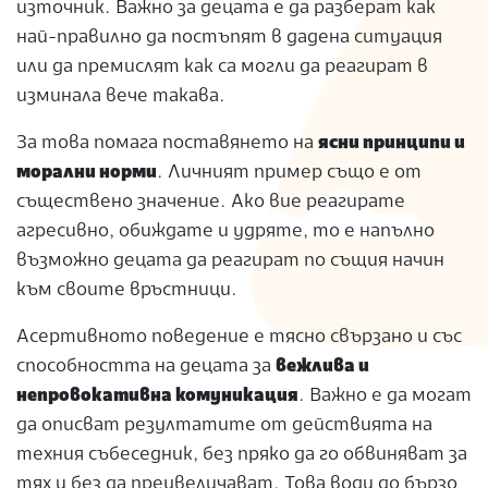
източник. Важно за децата е да разберат как
най-правилно да постъпят в дадена ситуация
или да премислят как са могли да реагират в
изминала вече такава.
За това помага поставянето на
ясни принципи и
морални норми
. Личният пример също е от
съществено значение. Ако вие реагирате
агресивно, обиждате и удряте, то е напълно
възможно децата да реагират по същия начин
към своите връстници.
Асертивното поведение е тясно свързано и със
способността на децата за
вежлива и
непровокативна комуникация
. Важно е да могат
да описват резултатите от действията на
техния събеседник, без пряко да го обвиняват за
тях и без да преувеличават. Това води до бързо