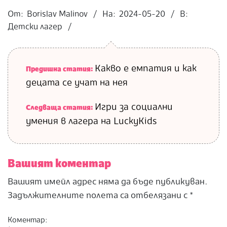
2024-
05-
От:
Borislav Malinov
На:
2024-05-20
В:
20
Детски лагер
Какво е емпатия и как
Предишна статия:
децата се учат на нея
Игри за социални
Следваща статия:
умения в лагера на LuckyKids
Вашият коментар
Вашият имейл адрес няма да бъде публикуван.
Задължителните полета са отбелязани с
*
Коментар: