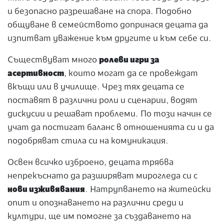
и безопасно разрешаване на спора. Подобно
общуване в семейството допринася децата да
изпитват уважение към другите и към себе си.
Съществуват много
ролеви игри за
асертивност
, които могат да се провеждат
вкъщи или в училище. Чрез тях децата се
поставят в различни роли и сценарии, водят
дискусии и решават проблеми. По този начин се
учат да постигат баланс в отношенията си и да
подобряват стила си на комуникация.
Освен всичко изброено, децата трябва
непрекъснато да разширяват мирогледа си с
нови изживявания
. Натрупването на житейски
опит и опознаването на различни среди и
култури, ще им помогне за създаването на