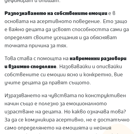
дефинират и опишат.
Разпознаването на собствените емоции
е в
основата на асертивното поведение. Ето защо
е важно децата да усвоят способността сами да
определят своите усещания и да обясняват
точната причина за тях.
Това става с помощта на
навременни разговори
и взаимно споделяне
. Назовавайки и описвайки
собствените си емоции ясно и конкретно, вие
учите децата да правят същото.
Изразяването на чувствата по конструктивен
начин също е полезно за емоционалното
израстване на децата. Но какво означава това?
За да се комуникира асертивно, не е достатъчно
само определянето на емоцията и нейния