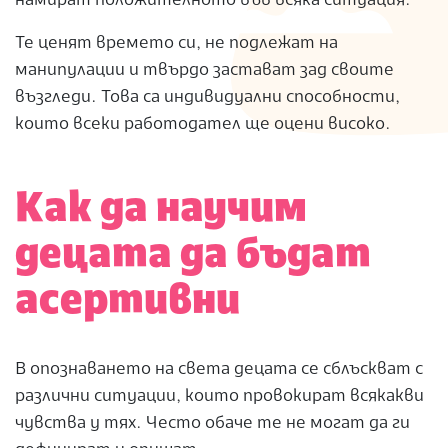
намират положителното във всяка ситуация.
Те ценят времето си, не подлежат на
манипулации и твърдо застават зад своите
възгледи. Това са индивидуални способности,
които всеки работодател ще оцени високо.
Как да научим
децата да бъдат
асертивни
В опознаването на света децата се сблъскват с
различни ситуации, които провокират всякакви
чувства у тях. Често обаче те не могат да ги