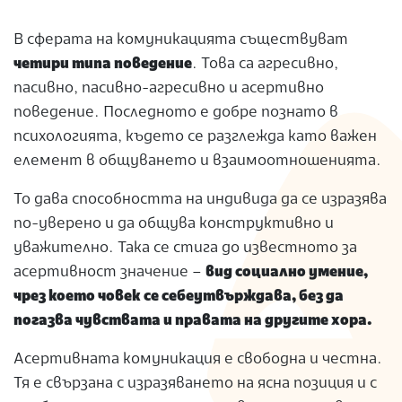
В сферата на комуникацията съществуват
четири типа поведение
. Това са агресивно,
пасивно, пасивно-агресивно и асертивно
поведение. Последното е добре познато в
психологията, където се разглежда като важен
елемент в общуването и взаимоотношенията.
То дава способността на индивида да се изразява
по-уверено и да общува
конструктивно и
уважително. Така се стига до известното за
асертивност значение –
вид социално умение,
чрез което човек се себеутвърждава, без да
погазва чувствата и правата на другите хора.
Асертивната комуникация е свободна и честна.
Тя е свързана с изразяването на ясна позиция и с