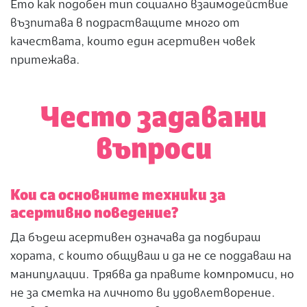
Ето как подобен тип социално взаимодействие
възпитава в подрастващите много от
качествата, които един асертивен човек
притежава.
Често задавани
въпроси
Кои са основните техники за
асертивно поведение?
Да бъдеш асертивен означава да подбираш
хората, с които общуваш и да не се поддаваш на
манипулации. Трябва да правите компромиси, но
не за сметка на личното ви удовлетворение.