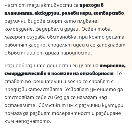
Част от тези активности са
преходи в
планината, екскурзии, ролеви игри, готварство
,
различни видове спорт като плуване,
колоездене, федербал и други. Освен това,
лагерът създава обстановка, при която децата
работят заедно, споделят идеи и се запознават
с връстници от други народности.
Разнообразните дейности ги учат на
търпение,
сътрудничество и поемане на отговорност
. Те
стават по-решителни и лесно се справят с
предизвикателствата. Усвояват умението да
отстояват себе си без да се налагат над
останалите. Сблъсъкът им с различни култури
помага да развият толерантност и разбиране
към непознатото.