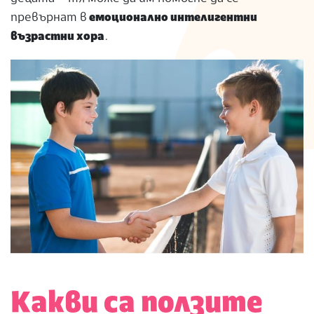
превърнат в
емоционално интелигентни
възрастни хора
.
Какви са ползите