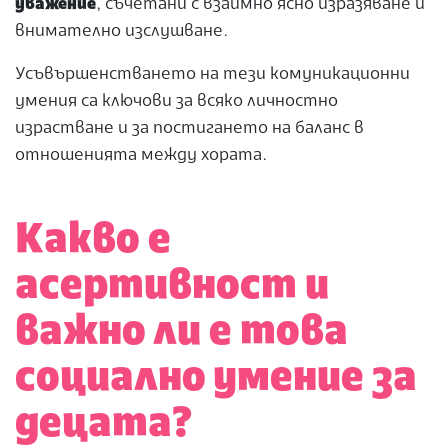
уважение
, съчетани с взаимно ясно изразяване и
внимателно изслушване.
Усъвършенстването на тези комуникационни
умения са ключови за всяко личностно
израстване и за постигането на баланс в
отношенията между хората.
Какво е
асертивност и
важно ли е това
социално умение за
децата?