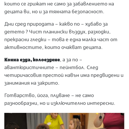
които се грижат не само за забавлението на
децата ви, но и за тяхната безопасност.
Дни сред природата – какво по – хубаво за
детето ? Чист планински въздух, разходки,
прекрасни гледки – това е една малка част от
активностите, които очакват децата.
Конна езда, колоездене
, а за по –
авантюристичните – пейнтбол. След
четиричасовия престой навън има предвидени и
занимания на закрито.
Готварство, йога, плуване – не само
разнообразни, но и изключително интересни.