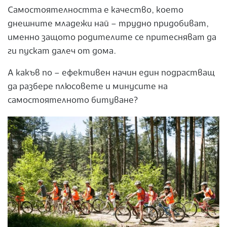
Самостоятелността е качество, което
днешните младежи най – трудно придобиват,
именно защото родителите се притесняват да
ги пускат далеч от дома.
А какъв по – ефективен начин един подрастващ
да разбере плюсовете и минусите на
самостоятелното битуване?