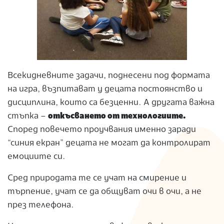
Всекидневните задачи, поднесени под формата
на игра, възпитават у децата постоянство и
дисциплина, които са безценни. А другата важна
стъпка –
откъсването от технологиите.
Според повечето проучвания именно заради
“синия екран” децата не могат да контролират
емоциите си.
Сред природата те се учат на смирение и
търпение, учат се да общуват очи в очи, а не
през телефона.