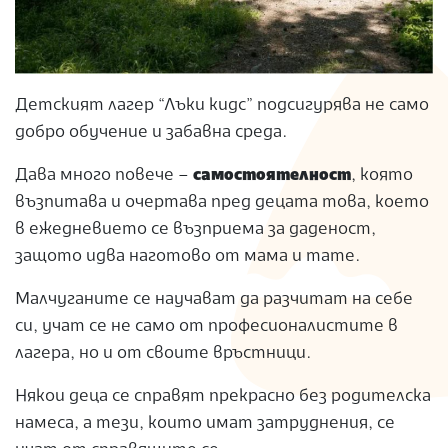
Детският лагер “Лъки кидс” подсигурява не само
добро обучение и забавна среда.
Дава много повече –
самостоятелност
, която
възпитава и очертава пред децата това, което
в ежедневието се възприема за даденост,
защото идва наготово от мама и тате.
Малчуганите се научават да разчитат на себе
си, учат се не само от професионалистите в
лагера, но и от своите връстници.
Някои деца се справят прекрасно без родителска
намеса, а тези, които имат затруднения, се