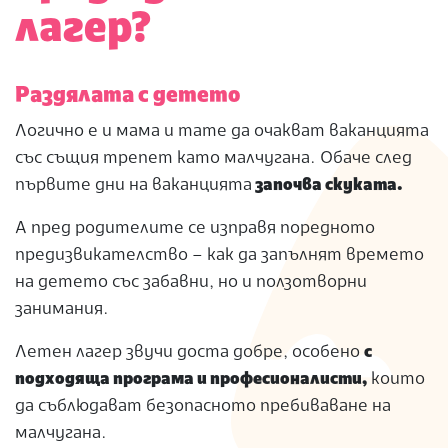
лагер?
Раздялата с детето
Логично е и мама и тате да очакват ваканцията
със същия трепет като малчугана. Обаче след
първите дни на ваканцията
започва скуката.
А пред родителите се изправя поредното
предизвикателство – как да запълнят времето
на детето със забавни, но и ползотворни
занимания.
Летен лагер звучи доста добре, особено
с
подходяща програма и професионалисти,
които
да съблюдават безопасното пребиваване на
малчугана.