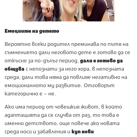
Емоциите на детето
Вероятно всеки родител преминава по пътя на
съмнението дали неговото дете е готово да се
откъсне за по-дълъг период,
дали е готово да
общува
с непознати за него хора, в непозната
среда, дали това няма да повлияе негативно на
емоционалното му развитие. Отговорът
категорично е – не.
Ако има период от човешкия живот, в който
адаптацията да се случва от раз, то това е
именно детството, още повече ако новата
среда носи и забавления и
куп нови