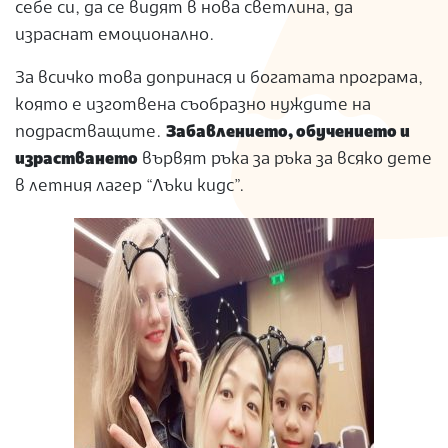
себе си, да се видят в нова светлина, да
израснат емоционално.
За всичко това допринася и богатата програма,
която е изготвена съобразно нуждите на
подрастващите.
Забавлението, обучението и
израстването
вървят ръка за ръка за всяко дете
в летния лагер “Лъки кидс”.