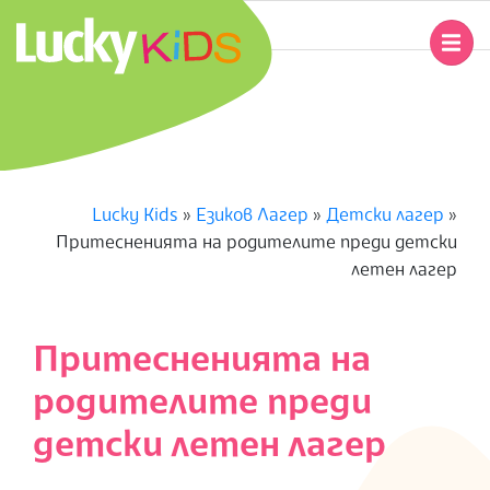
Skip
to
Primary
content
Navigation
L
Menu
U
C
Lucky Kids
»
Езиков Лагер
»
Детски лагер
»
Притесненията на родителите преди детски
K
летен лагер
Y
Притесненията на
K
родителите преди
I
детски летен лагер
D