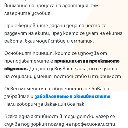
внимание на процеса на адаптация към
лагерните условия.
При ежедневните задачи децата често се
разделят на екипи, чрез което се учат на екипна
работа, взаимодействие и емпатия.
Основният принцип, който се използва от
преподавателите е
принципът на проектното
обучение.
Децата усвояват езика, но се учат и
на социални умения, постоянство и търпимост.
Освен моментът с обучението, не бива да
забравяме и
забавлението и активностите
.
Нали говорим за ваканция все пак.
Всяка една активност в този детски лагер се
случва под зоркия поглед на професионалисти,