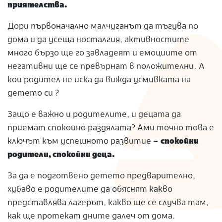
приятелства.
Дори първоначално малчуганът да тъгува по
дома и да усеща носталгия, активностите
много бързо ще го завладеят и емоциите от
негативни ще се превърнат в положителни. А
кой родител не иска да вижда усмивката на
детето си ?
Защо е важно и родителите, и децата да
приемат спокойно раздялата? Ами точно това е
ключът към успешното развитие –
спокойни
родители, спокойни деца.
За да е подготвено детето предварително,
хубаво е родителите да обяснят какво
представлява лагерът, какво ще се случва там,
как ще протекат дните далеч от дома.