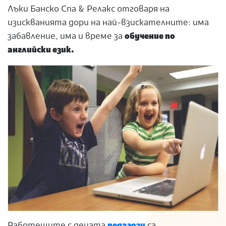
Лъки Банско Спа & Релакс отговаря на
изискванията дори на най-взискателните: има
забавление, има и време за
обучение по
английски език.
Работещите с децата
педагози
са