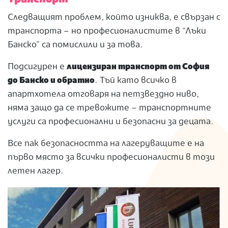
Следващият проблем, който изниква, е свързан с
транспорта – но професионалистите в “Лъки
Банско” са помислили и за това.
Подсигурен е
лицензиран транспорт от София
до Банско и обратно
. Тъй като всичко в
апартхотела отговаря на петзвездно ниво,
няма защо да се тревожите – транспортните
услуги са професионални и безопасни за децата.
Все пак безопасността на лагеруващите е на
първо място за всички професионалисти в този
летен лагер.