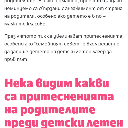
родителите. Всички домашни, проекти и задачи
неминуемо са свързани с ангажимент от страна
на родителя, особено ако детето е в по –
малките класове.
През лятото пък се увеличават притесненията,
особено ако “семейният съвет” е взел решение
да запише детето на детски летен лагер за
пръв път.
Нека видим какви
са притесненията
на родителите
преди детски летен