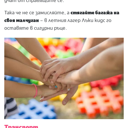
учат от справящите се.
Така че не се замисляйте, а
стягайте багажа на
своя малчуган
– в летния лагер Лъки кидс го
оставяте в сигурни ръце.
Транспорт