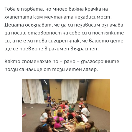
Това е първата, но много важна крачка на
хлапетата към мечтаната независимост.
Децата осъзнават, че да си независим означава
да носиш отговорност за себе си и постъпките
си, а не е ли това сигурен знак, че вашето дете
ще се превърне в разумен възрастен.
Както споменахме по – рано – дългосрочните
ползи са налице от този летен лагер.