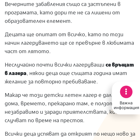
Вечерните забавления също са застъпени в
програмата, като дори те не са лишени от
образователен елемент.
Децата ще опитат от всичко, като по този
начин лагеруването ще се превърне в любимата
част от лятото.
Неслучайно почти всички лагеруващи
се връщат
в лагера
, някои деца още същата година имат
желание за повторно пребиваване.
Макар че този детски летен лагер е далеч от
Важна
дома, времето, прекарано там, е ползотворно и
информация
незабравимо и заради приятелствата, които се
случват по време на престоя.
Всички деца успяват да открият по нещо ново за