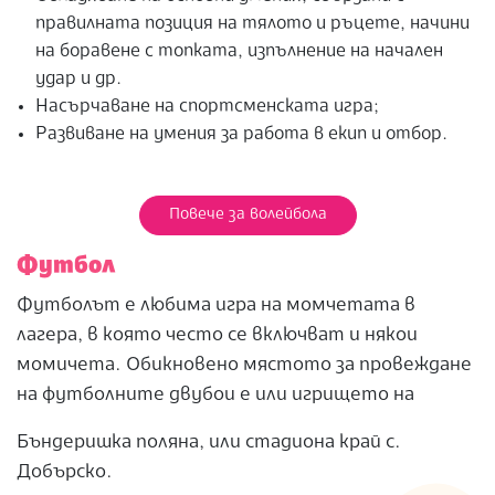
правилната позиция на тялото и ръцете, начини
на боравене с топката, изпълнение на начален
удар и др.
Насърчаване на спортсменската игра;
Развиване на умения за работа в екип и отбор.
Повече за волейбола
Футбол
Футболът е любима игра на момчетата в
лагера, в която често се включват и някои
момичета. Обикновено мястото за провеждане
на футболните двубои е или игрището на
Бъндеришка поляна, или стадиона край с.
Добърско.