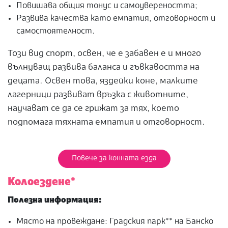
Повишава общия тонус и самоувереността;
Развива качества като емпатия, отговорност и
самостоятелност.
Този вид спорт, освен, че е забавен е и много
вълнуващ развива баланса и гъвкавостта на
децата. Освен това, яздейки коне, малките
лагерници развиват връзка с животните,
научават се да се грижат за тях, което
подпомага тяхната емпатия и отговорност.
Повече за конната езда
Колоездене*
Полезна информация:
Място на провеждане: Градския парк** на Банско