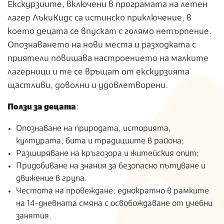
Екскурзиите, включени в програмата на летен
лагер ЛъкиКидс са истинско приключение, в
което децата се впускат с голямо нетърпение.
Опознаването на нови места и разходката с
приятели повишава настроението на малките
лагерници и те се връщат от екскурзията
щастливи, доволни и удовлетворени.
Ползи за децата
:
Опознаване на природата, историята,
културата, бита и традициите в района;
Разширяване на кръгозора и житейския опит;
Придобиване на знания за безопасно пътуване и
движение в група.
Честота на провеждане: еднократно в рамките
на 14-дневната смяна с освобождаване от учебни
занятия.