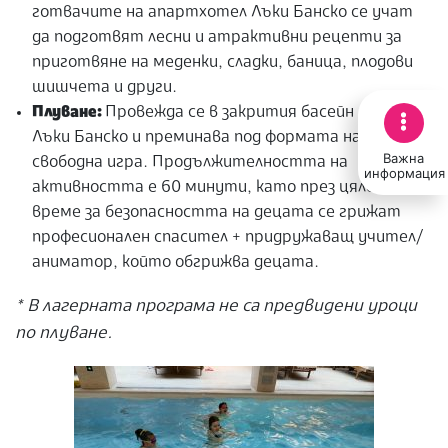
готвачите на апартхотел Лъки Банско се учат
да подготвят лесни и атрактивни рецепти за
приготвяне на меденки, сладки, баница, плодови
шишчета и други.
Плуване:
Провежда се в закрития басейн на хотел
Лъки Банско и преминава под формата на
Важна
свободна игра. Продължителността на
информация
активността е 60 минути, като през цялото
време за безопасността на децата се грижат
професионален спасител + придружаващ учител/
аниматор, който обгрижва децата.
* В лагерната програма не са предвидени уроци
по плуване.