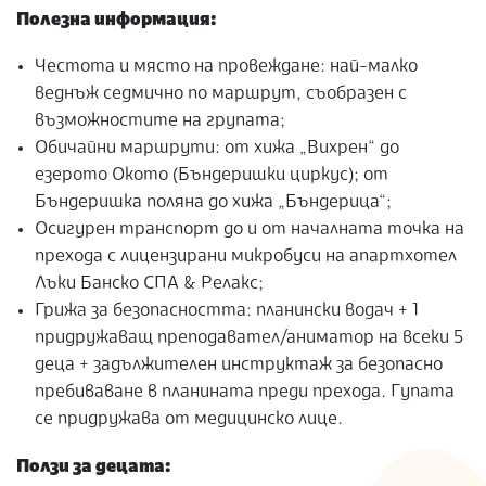
Полезна информация:
Честота и място на провеждане: най-малко
веднъж седмично по маршрут, съобразен с
възможностите на групата;
Обичайни маршрути: от хижа „Вихрен“ до
езерото Окото (Бъндеришки циркус); от
Бъндеришка поляна до хижа „Бъндерица“;
Осигурен транспорт до и от началната точка на
прехода с лицензирани микробуси на апартхотел
Лъки Банско СПА & Релакс;
Грижа за безопасността: планински водач + 1
придружаващ преподавател/аниматор на всеки 5
деца + задължителен инструктаж за безопасно
пребиваване в планината преди прехода. Гупата
се придружава от медицинско лице.
Ползи за децата: