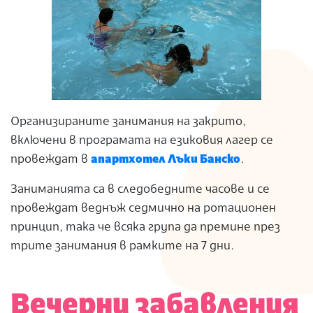
Организираните занимания на закрито,
включени в програмата на езиковия лагер се
провеждат в
апартхотел Лъки Банско
.
Заниманията са в следобедните часове и се
провеждат веднъж седмично на ротационен
принцип, така че всяка група да премине през
трите занимания в рамките на 7 дни.
Вечерни забавления