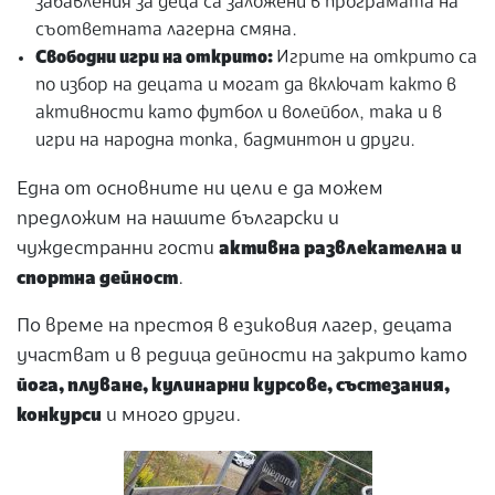
забавления за деца са заложени в програмата на
съответната лагерна смяна.
Свободни игри на открито:
Игрите на открито са
по избор на децата и могат да включат както в
активности като футбол и волейбол, така и в
игри на народна топка, бадминтон и други.
Една от основните ни цели е да можем
предложим на нашите български и
чуждестранни гости
активна развлекателна и
спортна дейност
.
По време на престоя в езиковия лагер, децата
участват и в редица дейности на закрито като
йога, плуване, кулинарни курсове, състезания,
конкурси
и много други.