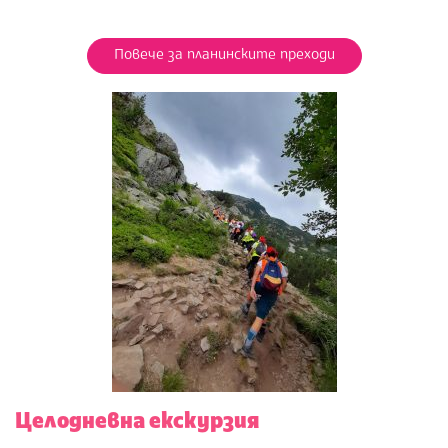
Повече за планинските преходи
Целодневна екскурзия