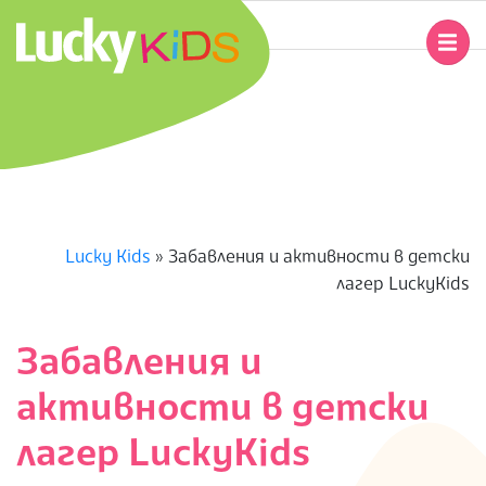
Skip
to
Primary
content
Navigation
L
Menu
U
C
K
Lucky Kids
»
Забавления и активности в детски
лагер LuckyKids
Y
K
Забавления и
активности в детски
I
лагер LuckyKids
D