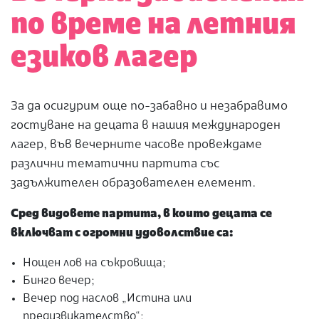
по време на летния
езиков лагер
За да осигурим още по-забавно и незабравимо
гостуване на децата в нашия международен
лагер, във вечерните часове провеждаме
различни тематични партита със
задължителен образователен елемент.
Сред видовете партита, в които децата се
включват с огромни удоволствие са:
Нощен лов на съкровища;
Бинго вечер;
Вечер под наслов „Истина или
предизвикателство“;