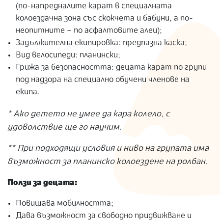
(по-напредналите карат в специалната
колоездачна зона със скокчета и бабуни, а по-
неопитните – по асфалтовите алеи);
Задължителна екипировка: предпазна каска;
Вид велосипеди: планински;
Грижа за безопасността: децата карат по групи
под надзора на специално обучени членове на
екипа.
* Ако детето не умее да кара колело, с
удоволствие ще го научим.
** При подходящи условия и ниво на групата има
възможност за планинско колоездене на ролбан.
Ползи за децата:
Повишава мобилността;
Дава възможност за свободно придвижване и