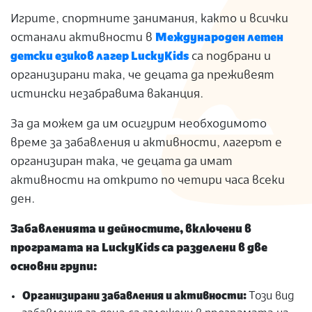
S
Игрите, спортните занимания, както и всички
останали активности в
Международен летен
детски езиков лагер LuckyKids
са подбрани и
организирани така, че децата да преживеят
истински незабравима ваканция.
За да можем да им осигурим необходимото
време за забавления и активности, лагерът е
организиран така, че децата да имат
активности на открито по четири часа всеки
ден.
Забавленията и дейностите, включени в
програмата на LuckyKids са разделени в две
основни групи:
Организирани забавления и активности:
Този вид