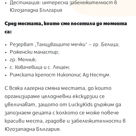
Дестинация: интересна забележителност в
Югозападна България
Сред местата, които сме посетили до момента
са:
Резерват „Танцуващите мечки“ – гр. Белица;
Роженски манастир;
гр. Мелник;
с. Ковачевица и с. Лещен;
Римската крепост Никополис Ад Нестум.
С всяка лагерна смяна местата, до които
организираме целодневни екскурзии се
увеличават, защото от LuckyKids държим да
запознаем децата с колкото се може повече
красиви места, градове и забележителности в
Югозападна България.