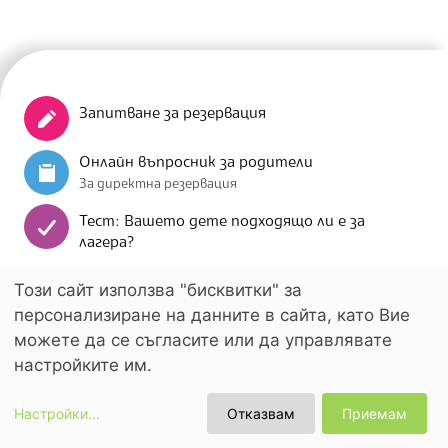
Запитване за резервация
Онлайн въпросник за родители
За директна резервация
Тест: Вашето дете подходящо ли е за
лагера?
Цени и периоди
Този сайт използва "бисквитки" за
персонализиране на данните в сайта, като Вие
можете да се съгласите или да управлявате
Практически въпроси
настройките им.
Програма за седмица 1
Програма за седмица 2
Настройки
...
Отказвам
Приемам
Организационни въпроси
Виж Цени и периоди
Запитване за резервация