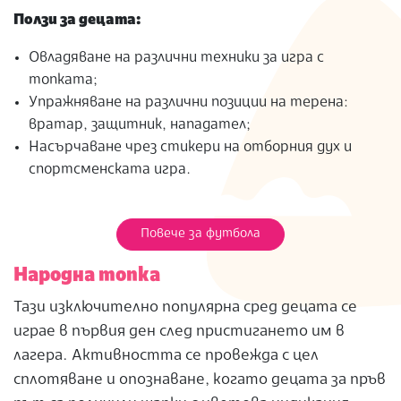
Ползи за децата:
Овладяване на различни техники за игра с
топката;
Упражняване на различни позиции на терена:
вратар, защитник, нападател;
Насърчаване чрез стикери на отборния дух и
спортсменската игра.
Повече за футбола
Народна топка
Тази изключително популярна сред децата се
играе в първия ден след пристигането им в
лагера. Активността се провежда с цел
сплотяване и опознаване, когато децата за пръв