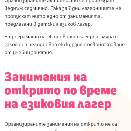
Организираните активности се провеждат
веднъж седмично. Така за 7 дни лагерниците не
пропускат нито едно от заниманията,
предлагани в детския езиков лагер.
В програмата на 14-дневната лагерна смяна е
заложена целодневна екскурзия с освобождаване
от учебни занятия.
Занимания на
открито по време
на езиковия лагер
Организираните занимания на открито не са