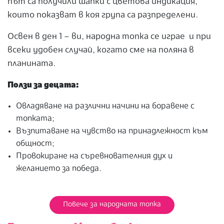
път са получили шапки с цветова индикация,
които показват в коя група са разпределени.
Освен в ден 1 – ви, народна топка се играе и при
всеки удобен случай, когато сме на поляна в
планината.
Ползи за децата:
Овладяване на различни начини на боравене с
топката;
Възпитаване на чувство на принадлежност към
общност;
Провокиране на съревнователния дух и
желанието за победа.
Повече за народната топка