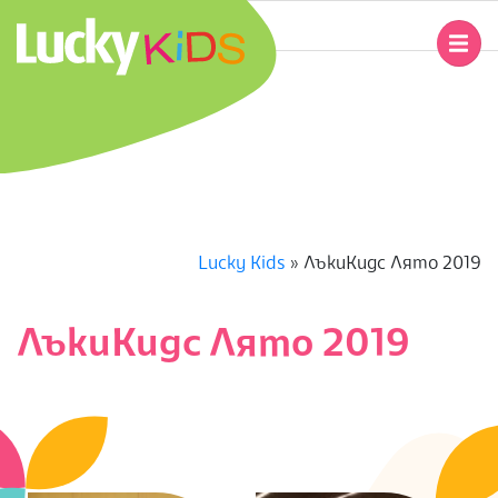
Skip
to
Primary
content
Navigation
L
Menu
U
C
K
Lucky Kids
»
ЛъкиКидс Лято 2019
Y
ЛъкиКидс Лято 2019
K
I
D