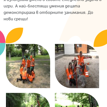
S
игри. А най-блестящи умения децата
демонстрираха в отборните занимания. До
нови срещи!