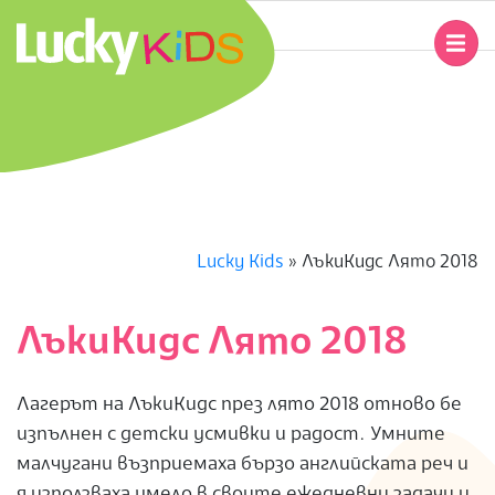
Skip
to
Primary
content
Navigation
L
Menu
U
C
K
Lucky Kids
»
ЛъкиКидс Лято 2018
Y
ЛъкиКидс Лято 2018
K
Лагерът на ЛъкиКидс през лято 2018 отново бе
I
изпълнен с детски усмивки и радост. Умните
малчугани възприемаха бързо английската реч и
D
я използваха умело в своите ежедневни задачи и