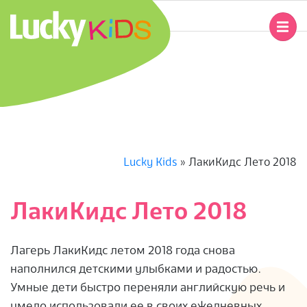
Перейти
к
Главное
содержимому
навигационное
L
меню
U
C
K
Lucky Kids
»
ЛакиКидс Лето 2018
Y
ЛакиКидс Лето 2018
K
Лагерь ЛакиКидс летом 2018 года снова
I
наполнился детскими улыбками и радостью.
Умные дети быстро переняли английскую речь и
D
умело использовали ее в своих ежедневных