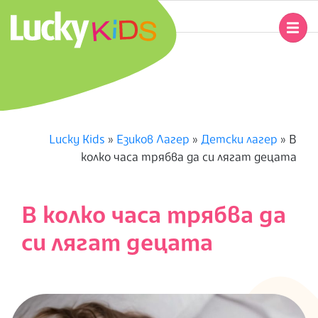
Skip
to
Primary
content
Navigation
L
Menu
U
C
Lucky Kids
»
Езиков Лагер
»
Детски лагер
»
В
колко часа трябва да си лягат децата
K
Y
В колко часа трябва да
K
си лягат децата
I
D