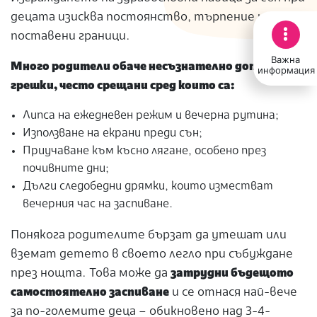
децата изисква постоянство, търпение и ясно
поставени граници.
Важна
Много родители обаче несъзнателно допускат
информация
грешки, често срещани сред които са:
Липса на ежедневен режим и вечерна рутина;
Използване на екрани преди сън;
Приучаване към късно лягане, особено през
почивните дни;
Дълги следобедни дрямки, които изместват
вечерния час на заспиване.
Понякога родителите бързат да утешат или
вземат детето в своето легло при събуждане
през нощта. Това може да
затрудни бъдещото
самостоятелно заспиване
и се отнася най-вече
за по-големите деца – обикновено над 3-4-