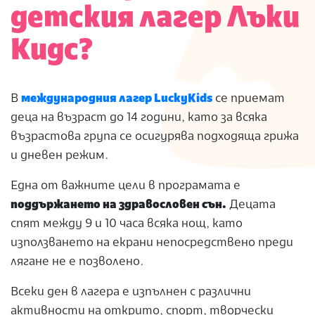
детския лагер Лъки
Кидс?
В
международния лагер LuckyKids
се приемат
деца на възраст до 14 години, като за всяка
възрастова група се осигурява подходяща грижа
и дневен режим.
Една от важните цели в програмата е
поддържането на здравословен сън.
Децата
спят между 9 и 10 часа всяка нощ, като
използването на екрани непосредствено преди
лягане не е позволено.
Всеки ден в лагера е изпълнен с различни
активности на открито, спорт, творчески