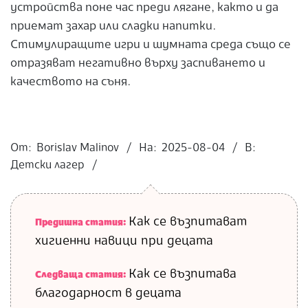
устройства поне час преди лягане, както и да
приемат захар или сладки напитки.
Стимулиращите игри и шумната среда също се
отразяват негативно върху заспиването и
качеството на съня.
2025-
08-
От:
Borislav Malinov
На:
2025-08-04
В:
04
Детски лагер
Как се възпитават
Предишна статия:
хигиенни навици при децата
Как се възпитава
Следваща статия:
благодарност в децата