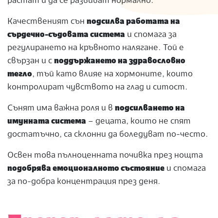
растат и да се развиват нормално.
Качественият сън
подсилва работата на
сърдечно-съдовата система
и спомага за
регулирането на кръвното налягане. Той е
свързан и с
поддържането на здравословно
тегло
, тъй като влияе на хормоните, които
контролират чувството на глад и ситост.
Сънят има важна роля и в
подсилването на
имунната система
– децата, които не спят
достатъчно, са склонни да боледуват по-често.
Освен това пълноценната почивка през нощта
подобрява емоционалното състояние
и спомага
за по-добра концентрация през деня.