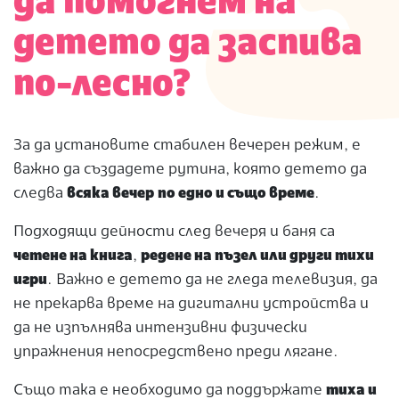
да помогнем на
детето да заспива
по-лесно?
За да установите стабилен вечерен режим, е
важно да създадете рутина, която детето да
следва
всяка вечер
по едно и също време
.
Подходящи дейности след вечеря и баня са
четене на книга
,
редене на пъзел или други тихи
игри
. Важно е детето да не гледа телевизия, да
не прекарва време на дигитални устройства и
да не изпълнява интензивни физически
упражнения непосредствено преди лягане.
Също така е необходимо да поддържате
тиха и