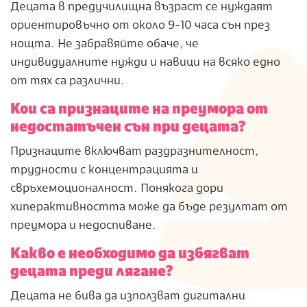
Децата в предучилищна възраст се нуждаят
ориентировъчно от около 9-10 часа сън през
нощта. Не забравяйте обаче, че
индивидуалните нужди и навици на всяко едно
от тях са различни.
Кои са признаците на преумора от
недостатъчен сън при децата?
Признаците включват раздразнителност,
трудности с концентрацията и
свръхемоционалност. Понякога дори
хиперактивността може да бъде резултат от
преумора и недоспиване.
Какво е необходимо да избягват
децата преди лягане?
Децата не бива да използват дигитални