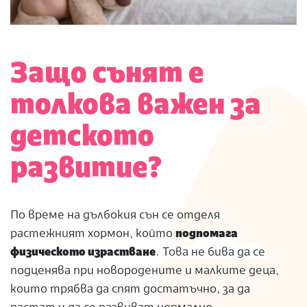
Защо сънят е
толкова важен за
детското
развитие?
По време на дълбокия сън се отделя
растежният хормон, който
подпомага
физическото израстване
. Това не бива да се
подценява при новородените и малките деца,
които трябва да спят достатъчно, за да