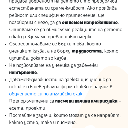
придава увереност на детето и то преодолява
естествената си срамежливост. Ако проявява
ревност или специфично притеснение, ще
поговорим с него, за да
отнемем напрежението
.
Опитваме се да обмисляме реакциите на детето
и как да взимаме превантивни мерки.
Съсредоточаваме се върху това, което
ученикът казва, а не върху
трудността
, която
изпитва, докато го казва.
Не позволяваме на ученика да забележи
нетърпение
.
Давамевъзможности на заекващия ученик да
покаже и в невербална форма какво е научил в
обучението си по английски език
.
Препоръчителни са
писмени начини или рисунки
–
есета, проекти.
Поставяме задачи, които могат да се направят,
както устно, така и писмено.