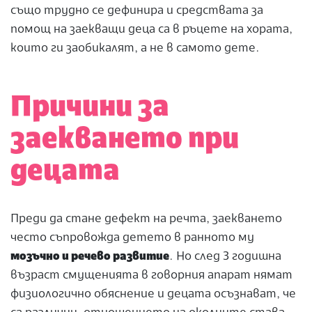
също трудно се дефинира и средствата за
помощ на заекващи деца са в ръцете на хората,
които ги заобикалят, а не в самото дете.
Причини за
заекването при
децата
Преди да стане дефект на речта, заекването
често съпровожда детето в ранното му
мозъчно и речево развитие
. Но след 3 годишна
възраст смущенията в говорния апарат нямат
физиологично обяснение и децата осъзнават, че