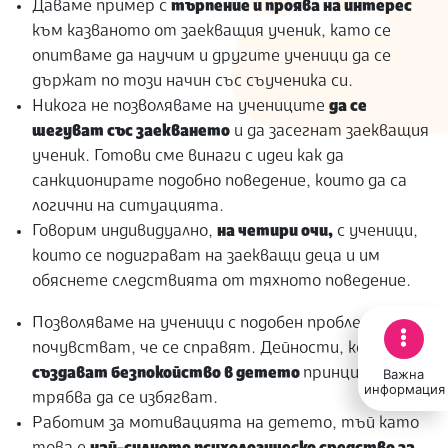
Даваме пример с
търпение и проява на интерес
към казваното от заекващия ученик, като се
опитваме да научим и другите ученици да се
държат по този начин със съученика си.
Никога не позволяваме на учениците
да се
шегуват със заекването
и да засегнат заекващия
ученик. Готови сме винаги с идеи как да
санкционирате подобно поведение, които да са
логични на ситуацията.
Говорим индивидуално,
на четири очи,
с ученици,
които се подиграват на заекващи деца и им
обяснете следствията от тяхното поведение.
Позволяваме на ученици с подобен проблем да
почувстват, че се справят. Дейности, които
Важна
създават безпокойство в детето
принципно
информация
трябва да се избягват.
Работим за мотивацията на детето, тъй като