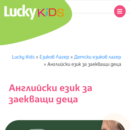
Skip
to
Primary
content
Navigation
L
Menu
U
C
Lucky Kids
»
Езиков Лагер
»
Детски езиков лагер
»
Английски език за заекващи деца
K
Y
Английски език за
K
заекващи деца
I
D