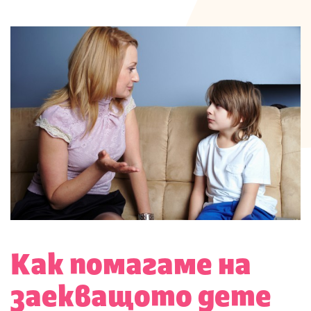
Как помагаме на
заекващото дете