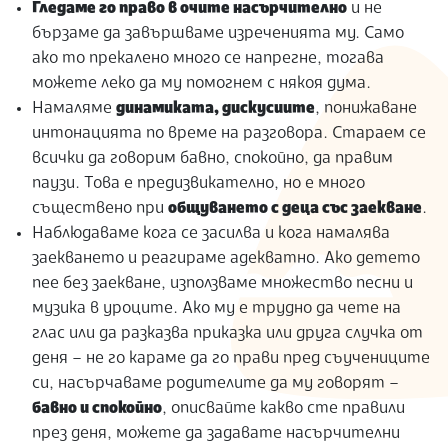
Гледаме го право в очите насърчително
и не
бързаме да завършваме изреченията му. Само
ако то прекалено много се напрегне, тогава
можете леко да му помогнем с някоя дума.
Намаляме
динамиката, дискусиите
, понижаване
интонацията по време на разговора. Стараем се
всички да говорим бавно, спокойно, да правим
паузи. Това е предизвикателно, но е много
съществено при
общуването с деца със заекване
.
Наблюдаваме кога се засилва и кога намалява
заекването и реагираме адекватно. Ако детето
пее без заекване, използваме множество песни и
музика в уроците. Ако му е трудно да чете на
глас или да разказва приказка или друга случка от
деня – не го караме да го прави пред съучениците
си, насърчаваме родителите да му говорят –
бавно и спокойно
, описвайте какво сте правили
през деня, можете да задавате насърчителни