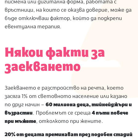
писмена или дигитална форма, работата с
връстници, на които се оказва доверие, може да
бъде отключваш фактор, който да подкрепи
евентуална терапия.
Някои факти за
заекването
Заекването е разстройство на речта, което
засяга 1% от световното население или казано
по друг начин –
60 милиона деца, тийнейджъри и
възрастни
. Проблемът се среща
4 пъти повече
при мъжете
, отколкото при жените.
20% от децата преминават през подобен стадий