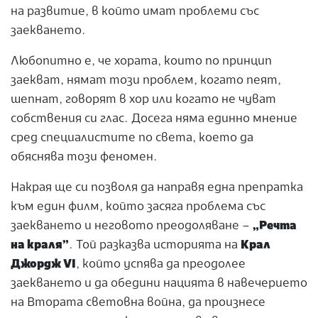
на развитие, в който имат проблеми със
заекването.
Любопитно е, че хората, които по принцип
заекват, нямат този проблем, когато пеят,
шепнат, говорят в хор или когато не чуват
собствения си глас. Досега няма единно мнение
сред специалистите по света, което да
обяснява този феномен.
Накрая ще си позволя да направя една препратка
към един филм, който засяга проблема със
заекването и неговото преодоляване –
„Речта
на краля”
. Той разказва историята на
Крал
Джордж VI
, който успява да преодолее
заекването и да обедини нацията в навечерието
на Втората световна война, да произнесе