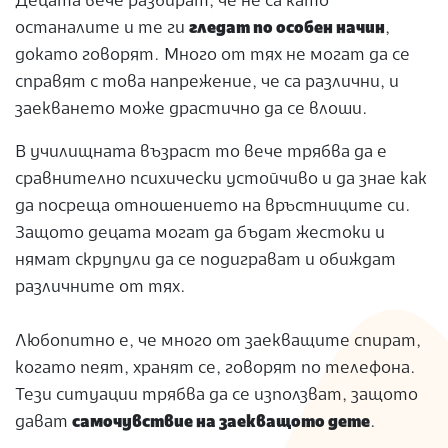
Децата вече разбират, че не са като
останалите и те ги
гледат по особен начин
,
докато говорят. Много от тях не могат да се
справят с това напрежение, че са различни, и
заекването може драстично да се влоши.
В училищната възраст то вече трябва да е
сравнително психически устойчиво и да знае как
да посреща отношението на връстниците си.
Защото децата могат да бъдат жестоки и
нямат скрупули да се подиграват и обиждат
различните от тях.
Любопитно е, че много от заекващите спират,
когато пеят, хранят се, говорят по телефона.
Тези ситуации трябва да се използват, защото
дават
самочувствие на заекващото дете
.