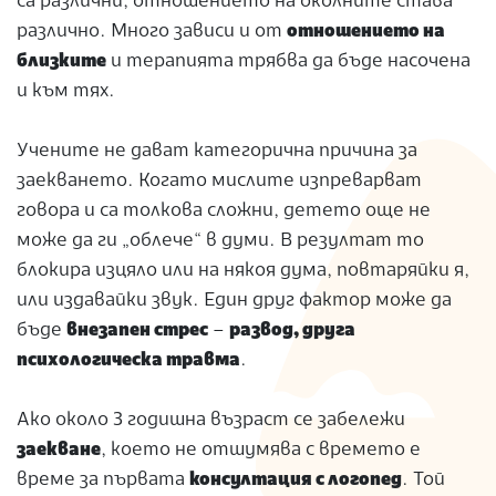
са различни, отношението на околните става
различно. Много зависи и от
отношението на
близките
и терапията трябва да бъде насочена
и към тях.
Учените не дават категорична причина за
заекването. Когато мислите изпреварват
говора и са толкова сложни, детето още не
може да ги „облече“ в думи. В резултат то
блокира изцяло или на някоя дума, повтаряйки я,
или издавайки звук. Един друг фактор може да
бъде
внезапен стрес
–
развод, друга
психологическа травма
.
Ако около 3 годишна възраст се забележи
заекване
, което не отшумява с времето е
време за първата
консултация с логопед
. Той