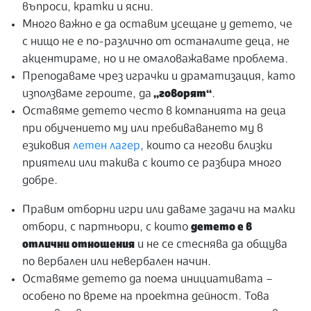
въпроси, кратки и ясни.
Много важно е да оставим усещане у детето, че
с нищо не е по-различно от останалите деца, не
акцентираме, но и не омаловажаваме проблема.
Преподаваме чрез играчки и драматизация, като
използваме героите, да
„говорят“
.
Оставяме детето често в компанията на деца
при обучението му или пребиваването му в
езиковия
летен лагер
, които са негови близки
приятели или такива с които се разбира много
добре.
Правим отборни игри или даваме задачи на малки
отбори, с партньори, с които
детето е в
отлични отношения
и не се стеснява да общува
по вербален или невербален начин.
Оставяме детето да поема инициативата –
особено по време на проектна дейност. Това