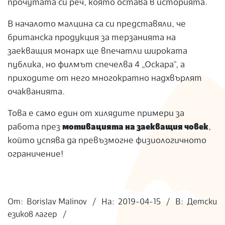
прочутата си реч, която остава в историята.
В началото малцина са си представяли, че
британска продукция за терзанията на
заекващия монарх ще впечатли широката
публика, но филмът спечелва 4 „Оскара”, а
приходите от него многократно надхвърлят
очакванията.
Това е само един от хилядите примери за
работа през
мотивацията на заекващия човек
,
който успява да превъзмогне физиологичното
ограничение!
2019-
04-
От:
Borislav Malinov
На:
2019-04-15
В:
Детски
15
езиков лагер