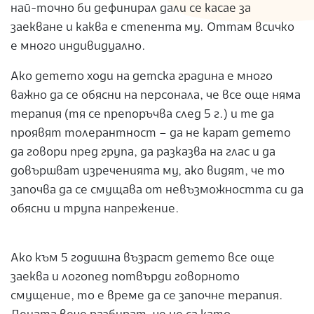
най-точно би дефинирал дали се касае за
заекване и каква е степента му. Оттам всичко
е много индивидуално.
Ако детето ходи на детска градина е много
важно да се обясни на персонала, че все още няма
терапия (тя се препоръчва след 5 г.) и те да
проявят толерантност – да не карат детето
да говори пред група, да разказва на глас и да
довършват изреченията му, ако видят, че то
започва да се смущава от невъзможността си да
обясни и трупа напрежение.
Ако към 5 годишна възраст детето все още
заеква и логопед потвърди говорното
смущение, то е време да се започне терапия.