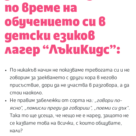
по време на
обучението си в
детски езиков
лагер “ЛъкиКидс”:
По никакъв начин не показваме тревогата си и не
говорим за заекването с други хора в негово
присъствие, дори да не участва в разговора, а да
стои наоколо.
Не правим забележки от сорта на
: „говори по-
ясно”, „помисли преди да говориш”, „поеми си дъх”
.
Така то ще усеща, че нещо не е наред, защото не
се казвате това на всички, с които общувате,
нали?