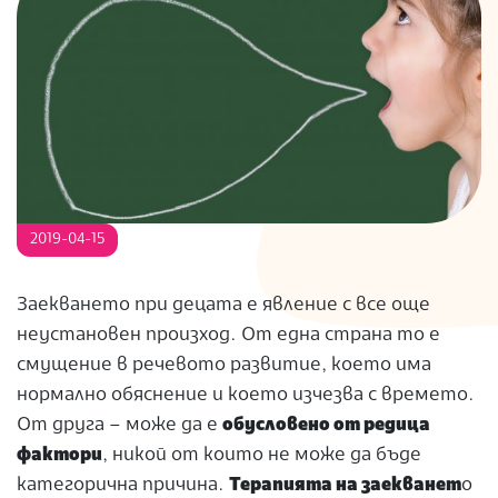
S
2019-04-15
Заекването при децата е явление с все още
неустановен произход. От една страна то е
смущение в речевото развитие, което има
нормално обяснение и което изчезва с времето.
От друга – може да е
обусловено от редица
фактори
, никой от които не може да бъде
категорична причина.
Терапията на заекванет
о