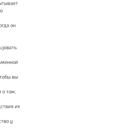
пытывает
 о
огда он
ьзовать
сьменной
чтобы вы
 о том,
ствия их
тво у