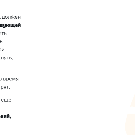
д должен
ствующей
ить
ь
ои
снять,
ло время
орят.
ь еще
ний,