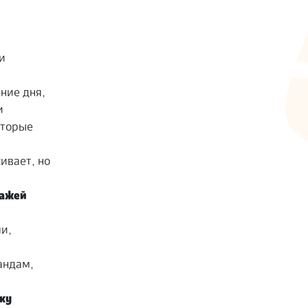
и
ние дня,
и
оторые
ивает, но
нажей
ми,
андам,
нку