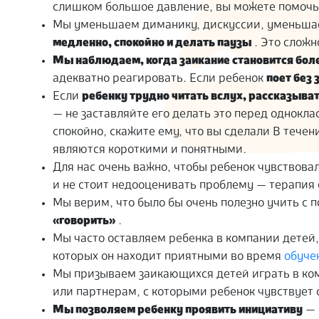
слишком большое давление, вы можете помочь
Мы уменьшаем диманику, дискуссии, уменьшае
медленно, спокойно и делать паузы
. Это сложн
Мы наблюдаем, когда заикание становится бол
адекватно реагировать. Если ребенок
поет без 
Если
ребенку трудно читать вслух, рассказыва
— не заставляйте его делать это перед однокл
спокойно, скажите ему, что вы сделали В теч
являются короткими и понятными.
Для нас очень важно, чтобы ребенок чувствовал
и не стоит недооценивать проблему — терапия 
Мы верим, что было бы очень полезно учить с
«говорить»
.
Мы часто оставляем ребенка в компании детей,
которых он находит приятными во время
обуче
Мы призываем заикающихся детей играть в ко
или партнерам, с которыми ребенок чувствует 
Мы позволяем ребенку проявить инициативу
— 