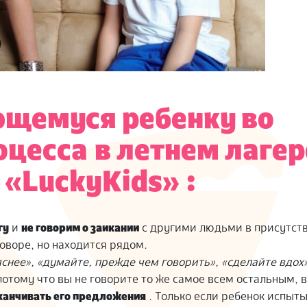
ющемуся ребенку во
оцесса
в летнем лагер
 «LuckyKids»
:
гу
и
не говорим о заикании
с другими людьми в присутст
говоре, но находится рядом.
яснее», «думайте, прежде чем говорить», «сделайте вдох
 потому что вы не говорите то же самое всем остальным, 
канчивать его предложения
. Только если ребенок испыт