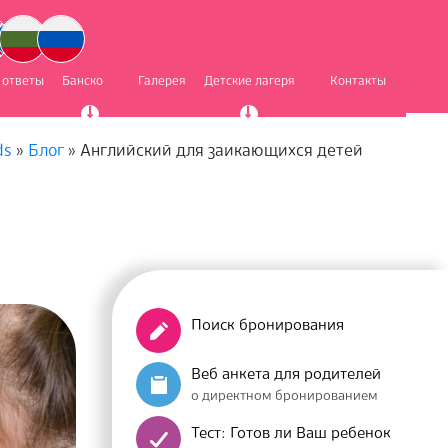
 ответы
Банско
Галерея
Детские лагеря
Контакты
ds
»
Блог
»
Английский для заикающихся детей
Поиск бронирования
Веб анкета для родителей
о директном бронированием
Тест: Готов ли Ваш ребенок