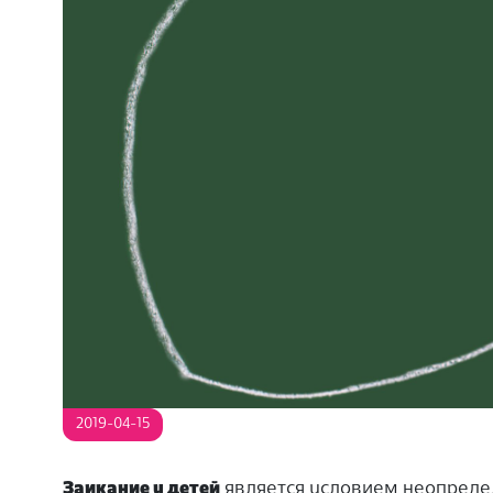
S
2019-04-15
Заикание у детей
является условием неопредел