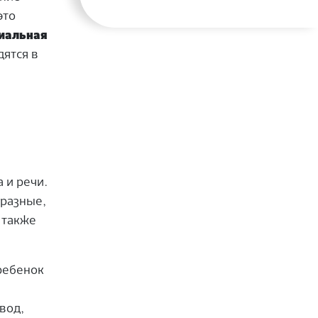
это
иальная
ятся в
 и речи.
 разные,
 также
 ребенок
вод,