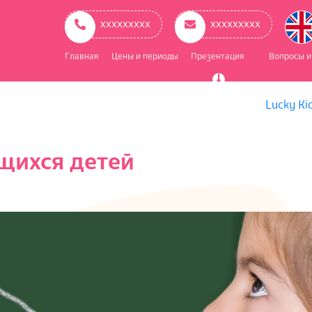
ое
ационное
ххххххххх
ххххххххх
Главная
Цены и периоды
Презентация
Вопросы и
Lucky Ki
щихся детей