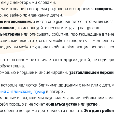
 ему с некоторыми словами.
м интонацию во время разговора и стараемся
говорить
о, но важно при заикании детей.
ее интенсивным,
а когда оно уменьшается, чтобы вы могл
запинок
, то используйте песни и музыку на уроках.
ть историю
или описывать события, произошедшие в тече
ассниками, вместо этого вы можете говорить — медленно 
ение дня вы можете задавать обнадеживающие вопросы, к
, что он ничем не отличается от других детей, не подчерк
обязательна.
 помощью игрушек и инсценировки,
заставляющей персо
 которые являются близкими друзьями с ним или с деть
ния английскому языку
в лагере .
мандные игры, или мы назначаем задачи небольшим ком
себя хорошо и не хочет
общаться устно
или
устно
.
особенно во время деятельности проекта.
Это дает ребе