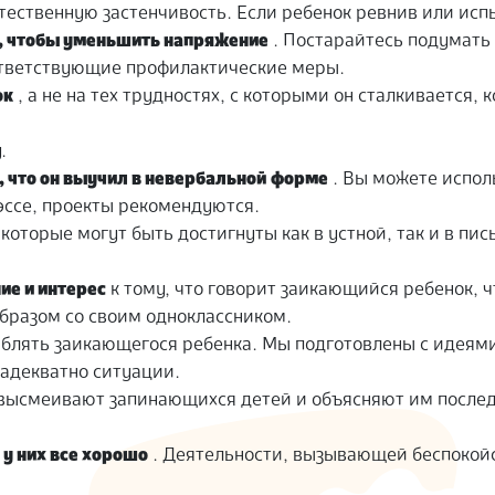
стественную застенчивость. Если ребенок ревнив или ис
м, чтобы уменьшить напряжение
. Постарайтесь подумать
ответствующие профилактические меры.
ок
, а не на тех трудностях, с которыми он сталкивается, к
.
, что он выучил в невербальной форме
. Вы можете испол
эссе, проекты рекомендуются.
которые могут быть достигнуты как в устной, так и в пи
ие и интерес
к тому, что говорит заикающийся ребенок, 
образом со своим одноклассником.
рблять заикающегося ребенка. Мы подготовлены с идеями
 адекватно ситуации.
 высмеивают запинающихся детей и объясняют им послед
о
у них все хорошо
. Деятельности, вызывающей беспокойс