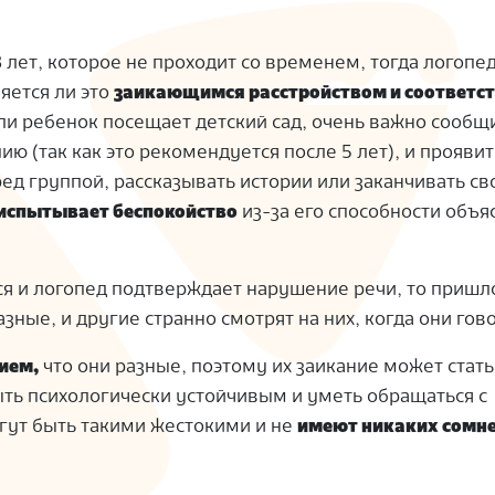
3 лет, которое не проходит со временем, тогда логопе
яется ли это
заикающимся расстройством и соответ
сли ребенок посещает детский сад, очень важно сообщ
ю (так как это рекомендуется после 5 лет), и проявит
ред группой, рассказывать истории или заканчивать св
испытывает беспокойство
из-за его способности объя
тся и логопед подтверждает нарушение речи, то приш
зные, и другие странно смотрят на них, когда они гов
ием,
что они разные, поэтому их заикание может стат
ть психологически устойчивым и уметь обращаться с
гут быть такими жестокими и не
имеют никаких сомне