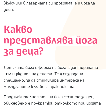
включили в лагерната си програма, е и йога за
S
деца.
Какво
представлява йога
за деца?
Детската йога е форма на йога, адаптираната
към нуждите на децата. Те я създадена
специално, за да стимулира интереса на
малчуганите към йога практиката.
Продължителността на йога сесиите за деца
обикновено е по-кратка, отколкото при йогата