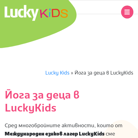
Skip
to
Primary
content
Navigation
L
Menu
U
C
K
Lucky Kids
»
Йога за деца в LuckyKids
Y
Йога за деца в
K
LuckyKids
I
Сред многобройните активности, които от
D
Международен езиков лагер LuckyKids
сме