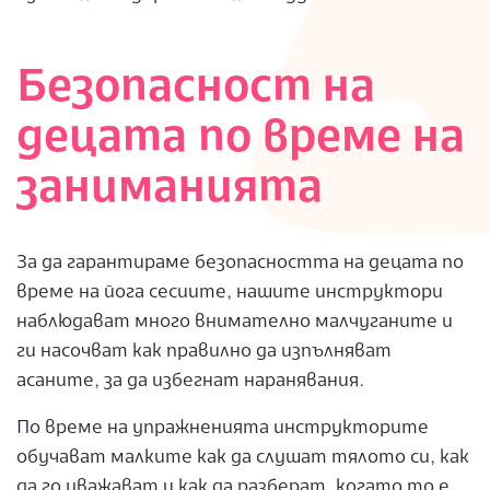
Безопасност на
децата по време на
заниманията
За да гарантираме безопасността на децата по
време на йога сесиите, нашите инструктори
наблюдават много внимателно малчуганите и
ги насочват как правилно да изпълняват
асаните, за да избегнат наранявания.
По време на упражненията инструкторите
обучават малките как да слушат тялото си, как
да го уважават и как да разберат, когато то е