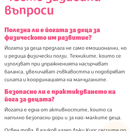
въпроси
Полезна ли е йогата за деца за
физическото им развитие?
Йогата за деца предлага не само емоционални, но
и редица физически ползи. Техниките, които се
използват при упражненията насърчават
баланса, увеличават гъвкавостта и подобряват
силата и координацията на малчуганите.
Безопасно ли е практикуването на
йога за децата?
Йогата е една от активностите, които са
напълно безопасни дори и за най-малките деца.
Освен това, в езиков лагер Лъки Кидс сесиите по