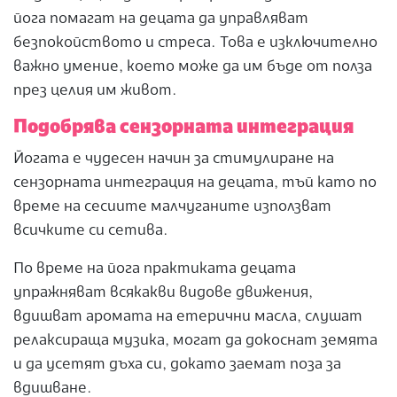
йога помагат на децата да управляват
безпокойството и стреса. Това е изключително
важно умение, което може да им бъде от полза
през целия им живот.
Подобрява сензорната интеграция
Йогата е чудесен начин за стимулиране на
сензорната интеграция на децата, тъй като по
време на сесиите малчуганите използват
всичките си сетива.
По време на йога практиката децата
упражняват всякакви видове движения,
вдишват аромата на етерични масла, слушат
релаксираща музика, могат да докоснат земята
и да усетят дъха си, докато заемат поза за
вдишване.