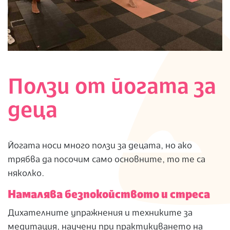
Ползи от йогата за
деца
Йогата носи много ползи за децата, но ако
трябва да посочим само основните, то те са
няколко.
Намалява безпокойството и стреса
Дихателните упражнения и техниките за
медитация, научени при практикуването на