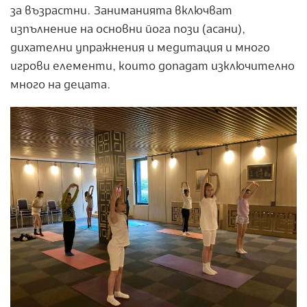
за възрастни. Заниманията включват
изпълнение на основни йога пози (асани),
дихателни упражнения и медитация и много
игрови елементи, които допадат изключително
много на децата.