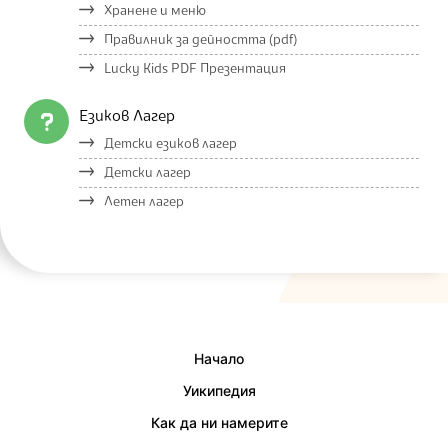
Хранене и меню
Правилник за дейността (pdf)
Lucky Kids PDF Презентация
Езиков Лагер
Детски езиков лагер
Детски лагер
Летен лагер
Начало
Уикипедия
Как да ни намерите