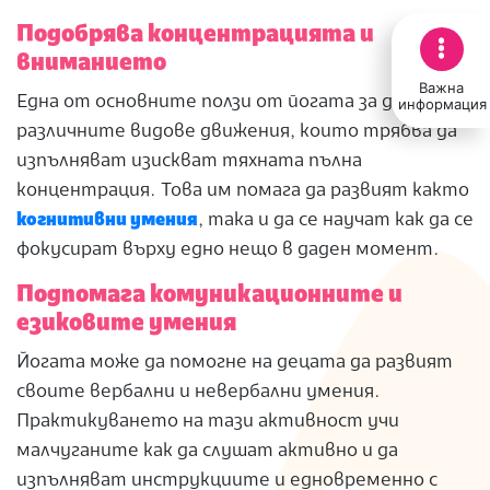
Подобрява концентрацията и
вниманието
Важна
Една от основните ползи от йогата за деца е, че
информация
различните видове движения, които трябва да
изпълняват изискват тяхната пълна
концентрация. Това им помага да развият както
когнитивни умения
, така и да се научат как да се
фокусират върху едно нещо в даден момент.
Подпомага комуникационните и
езиковите умения
Йогата може да помогне на децата да развият
своите вербални и невербални умения.
Практикуването на тази активност учи
малчуганите как да слушат активно и да
изпълняват инструкциите и едновременно с