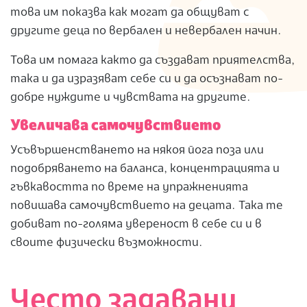
това им показва как могат да общуват с
другите деца по вербален и невербален начин.
Това им помага както да създават приятелства,
така и да изразяват себе си и да осъзнават по-
добре нуждите и чувствата на другите.
Увеличава самочувствието
Усъвършенстването на някоя йога поза или
подобряването на баланса, концентрацията и
гъвкавостта по време на упражненията
повишава самочувствието на децата. Така те
добиват по-голяма увереност в себе си и в
своите физически възможности.
Често задавани