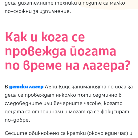
деца дихателните техники и позите са малко
по-сложни за изпълнение.
Как и кога се
провежда йогата
по време на лагера?
В
детски лагер
Лъки Кидс заниманията по йога за
деца се провеждат няколко пъти седмично в
следобедните или вечерните часове, когато
децата са отпочинали и могат да се фокусират
по-добре.
Сесиите обикновено са кратки (около един час) и