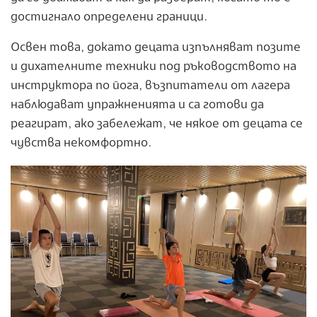
достигнало определени граници.
Освен това, докато децата изпълняват позите
и дихателните техники под ръководството на
инструктора по йога, възпитатели от лагера
наблюдават упражненията и са готови да
реагират, ако забележат, че някое от децата се
чувства некомфортно.