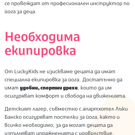
се провеждат от професионален инструктор по
йога за деца.
Необходима
екипировка
От LuckyKids не изискваме децата да имат
специална екипировка за йога. Достатъчно да
имат
удобни, спортни дрехи
, които да им
осигуряват комфорт и свобода на движенията.
Детският лагер, съвместно с апартхотел Лъки
Банско осигуряват постелки за йога, както и
всичко необходимо, за да могат децата да
изпълняват упражненията с удоволствие.