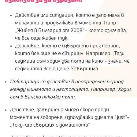
използва за да изразим:
Действие или ситуация, която е започнала в
миналото и продължава в момента. Напр.
„Живея в България от 2008“- което означава,
че все още живея тук.
Действие, което е извършено през период,
който все още не е свършил. Например: ‚Тази
седмица съм ходил два пъти на кино“- значи, че
седмицата все още не е свършила.
Повтарящо се действие в неопределен период
между миналото и настоящето. Например: Ходил
съм в Банско няколко пъти.
Действие, завършено много скоро преди
момента на говорене, използвайки думата “just”-
„Току-що свърших с домашното“