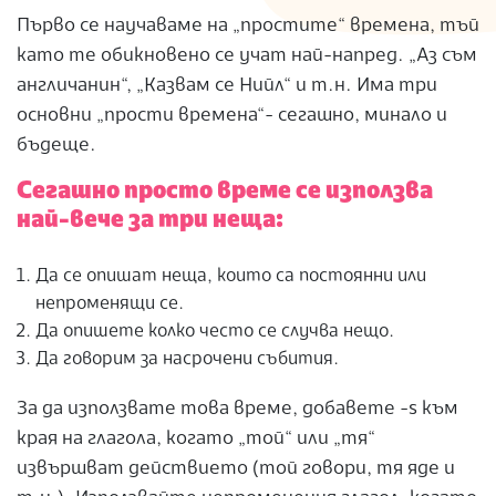
Първо се научаваме на „простите“ времена, тъй
като те обикновено се учат най-напред. „Аз съм
англичанин“, „Казвам се Нийл“ и т.н. Има три
основни „прости времена“- сегашно, минало и
бъдеще.
Сегашно просто време се използва
най-вече за три неща:
Да се ​​опишат неща, които са постоянни или
непроменящи се.
Да опишете колко често се случва нещо.
Да говорим за насрочени събития.
За да използвате това време, добавете -s към
края на глагола, когато „той“ или „тя“
извършват действието (той говори, тя яде и