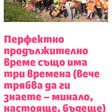
Перфектно
продължително
време също има
три времена (вече
трябва да ги
знаете – минало,
настояще, бъдеще)