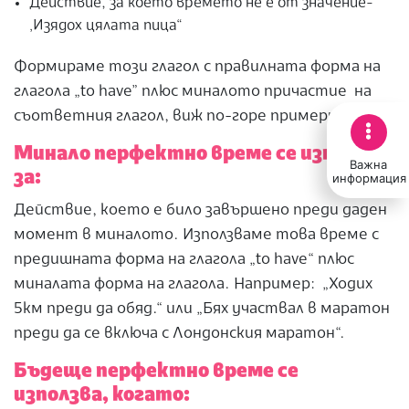
Действие, за което времето не е от значение-
‚Изядох цялата пица“
Формираме този глагол с правилната форма на
глагола „to have” плюс миналото причастие на
съответния глагол, виж по-горе примери 1-4.
Минало перфектно време се използва
Важна
за:
информация
Действие, което е било завършено преди даден
момент в миналото. Използваме това време с
предишната форма на глагола „to have“ плюс
миналата форма на глагола. Например: „Ходих
5км преди да обяд.“ или „Бях участвал в маратон
преди да се включа с Лондонския маратон“.
Бъдеще перфектно време се
използва, когато: