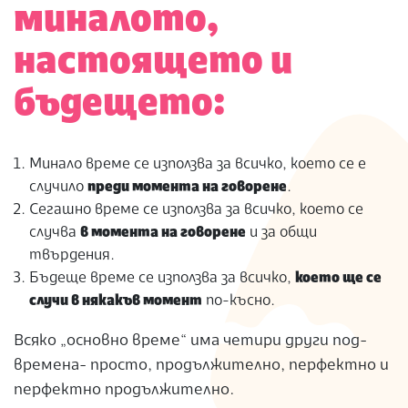
миналото,
настоящето и
бъдещето:
Минало време се използва за всичко, което се е
случило
преди момента на говорене
.
Сегашно време се използва за всичко, което се
случва
в момента на говорене
и за общи
твърдения.
Бъдеще време се използва за всичко,
което ще се
случи в някакъв момент
по-късно.
Всяко „основно време“ има четири други под-
времена- просто, продължително, перфектно и
перфектно продължително.