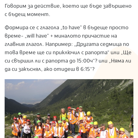
Говорим за действие, което ще бъде завършено
с бъдещ момент.
Формира се с глагола „to have” в бъдеще просто
време- „will have” + миналото причастие на
главния глагол. Например: „Другата седмица по
това време ще си приключил с рапорта“ или „Ще
си свършил ли с рапорта до 15:00ч“? или „Няма ли
да си закъснял, ако отидеш в 6:15“?