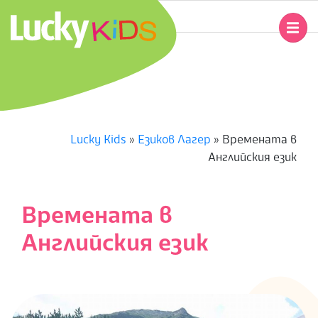
Skip
to
Primary
content
Navigation
L
Menu
U
C
Lucky Kids
»
Езиков Лагер
»
Времената в
Английския език
K
Y
Времената в
K
Английския език
I
D