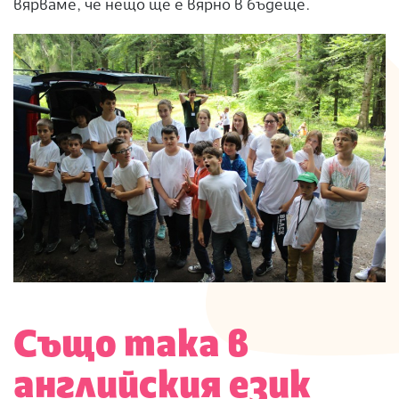
вярваме, че нещо ще е вярно в бъдеще.
Също така в
английския език