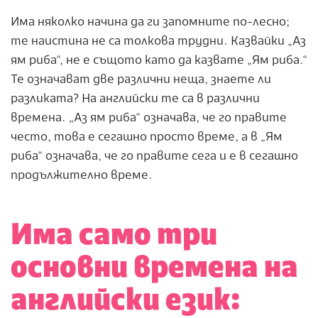
Има няколко начина да ги запомните по-лесно;
те наистина не са толкова трудни. Казвайки „Аз
ям риба“, не е същото като да казвате „Ям риба.“
Те означават две различни неща, знаете ли
разликата? На английски те са в различни
времена. „Аз ям риба“ означава, че го правите
често, това е сегашно просто време, а в „Ям
риба“ означава, че го правите сега и е в сегашно
продължително време.
Има само три
основни времена на
английски език: