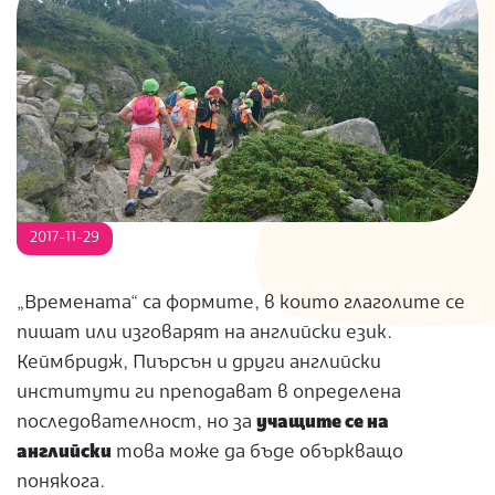
S
2017-11-29
„Времената“ са формите, в които глаголите се
пишат или изговарят на английски език.
Кеймбридж, Пиърсън и други английски
институти ги преподават в определена
последователност, но за
учащите се на
английски
това може да бъде объркващо
понякога.