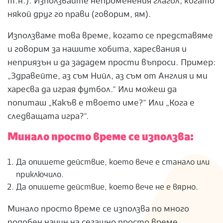
т.н.). Използвайте непроменения глагол, когато
някой друг го прави (говорим, ям).
Използваме това време, когато се представяме
и говорим за нашите хобита, харесвания и
неприязън и да зададем прости въпроси. Пример:
„Здравейте, аз съм Нийл, аз съм от Англия и ми
харесва да играя футбол.“ Или можеш да
попиташ „Какъв е твоето име?“ Или „Кога е
следващата игра?“.
Минало просто време се използва:
Да опишете действие, което вече е станало или
приключило.
Да опишете действие, което вече не е вярно.
Минало просто време се използва по много
подобен начин на сегашно просто време.