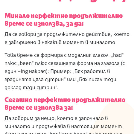
Минало перфектно продължително
време се използва, за да:
Да се ​​говори за продължително действие, което
е завършено в някакъв момент в миналото.
Това време се формира с модалния глагол „had“
плюс „been“ плюс сегашната форма на глагола (с
един –ing накрая): Пример: „Бях работил в
градината цяла сутрин“ или „Бях писал този
доклад тази сутрин“.
Сегашно перфектно продължително
време се използва за:
Да говорим за нещо, което е започнало в
миналото и продължава в настоящия момент.