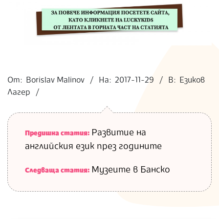
2017-
11-
От:
Borislav Malinov
На:
2017-11-29
В:
Езиков
29
Лагер
Развитие на
Предишна статия:
английския език през годините
Музеите в Банско
Следваща статия: