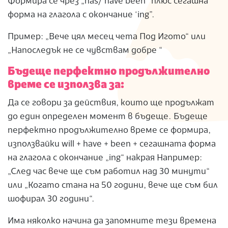
Формира се чрез „has/ have been“ плюс сегашна
форма на глагола с окончание ‘ing”.
Пример: „Вече цял месец чета Под Игото“ или
„Напоследък не се чувствам добре “
Бъдеще перфектно продължително
време се използва за:
Да се ​​говори за действия, които ще продължат
до един определен момент в бъдеще. Бъдеще
перфектно продължително време се формира,
използвайки will + have + been + сегашната форма
на глагола с окончание „ing“ накрая Например:
„След час вече ще съм работил над 30 минути“
или „Когато стана на 50 години, вече ще съм бил
шофирал 30 години“.
Има няколко начина да запомните тези времена