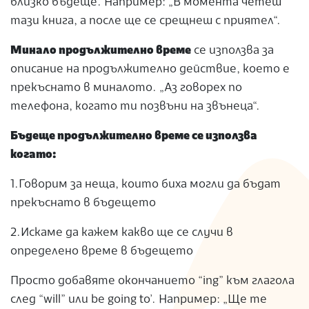
близко бъдеще. Например: „В момента четеш
тази книга, а после ще се срещнеш с приятел“.
Минало продължително време
се използва за
описание на продължително действие, което е
прекъснато в миналото. „Аз говорех по
телефона, когато ти позвъни на звънеца“.
Бъдеще продължително време се използва
когато:
1.Говорим за неща, които биха могли да бъдат
прекъснато в бъдещето
2.Искаме да кажем какво ще се случи в
определено време в бъдещето
Просто добавяте окончанието “ing” към глагола
след “will” или be going to’. Например: „Ще те