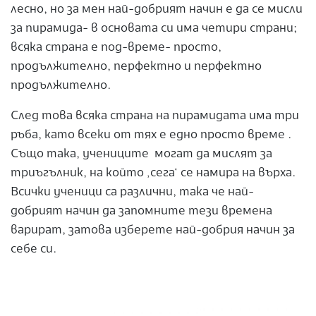
лесно, но за мен най-добрият начин е да се мисли
за пирамида- в основата си има четири страни;
всяка страна е под-време- просто,
продължително, перфектно и перфектно
продължително.
След това всяка страна на пирамидата има три
ръба, като всеки от тях е едно просто време .
Също така, учениците могат да мислят за
триъгълник, на който ‚сега‘ се намира на върха.
Всички ученици са различни, така че най-
добрият начин да запомните тези времена
варират, затова изберете най-добрия начин за
себе си.