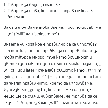
Говорим за бъдещи планове
Говорим за това, което ще направи някога в
бъдемще.
За да използваме това време, просто добавяме
„ще“ (“will” или “going to be”).
Знаете ли кога кое е правилно да се използва?
Честно казано, не трябва да се тревожите за
това твърде много, тъй като всъщност и
двете означават едно и също с малка разлика, „‘I
will call you later “ означава същото като „аз“ ‘I’m
going to call you later’“. (Но за онези, които искат
да знаят правилното, което да използваме:
Използваме „going to“, когато сме сигурни, че
нещо ще се случи, чувстваме, че трябва да се
случи. ‘: А използваме „will”, когато мислим или