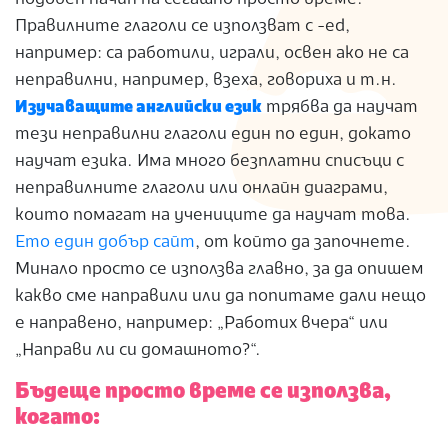
Правилните глаголи се използват с -ed,
например: са работили, играли, освен ако не са
неправилни, например, взеха, говориха и т.н.
Изучаващите английски език
трябва да научат
тези неправилни глаголи един по един, докато
научат езика. Има много безплатни списъци с
неправилните глаголи или онлайн диаграми,
които помагат на учениците да научат това.
Ето един добър сайт
, от който да започнете.
Минало просто се използва главно, за да опишем
какво сме направили или да попитаме дали нещо
е направено, например: „Работих вчера“ или
„Направи ли си домашното?“.
Бъдеще просто време се използва,
когато: