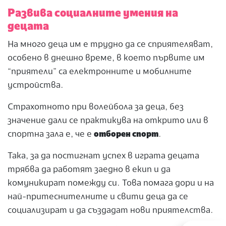
Развива социалните умения на
децата
На много деца им е трудно да се сприятеляват,
особено в днешно време, в което първите им
“приятели” са електронните и мобилните
устройства.
Страхотното при волейбола за деца, без
значение дали се практикува на открито или в
спортна зала е, че е
отборен спорт
.
Така, за да постигнат успех в играта децата
трябва да работят заедно в екип и да
комуникират помежду си. Това помага дори и на
най-притеснителните и свити деца да се
социализират и да създадат нови приятелства.