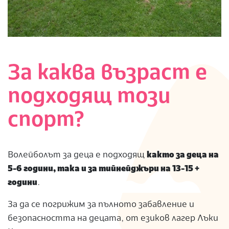
За каква възраст е
подходящ този
спорт?
Волейболът за деца е подходящ
както за деца на
5-6 години, така и за тийнейджъри на 13-15 +
години
.
За да се погрижим за пълното забавление и
безопасността на децата, от езиков лагер Лъки