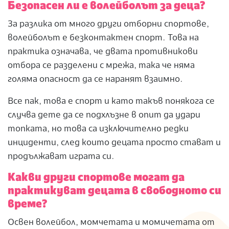
Безопасен ли е волейболът за деца?
За разлика от много други отборни спортове,
волейболът е безконтактен спорт. Това на
практика означава, че двата противникови
отбора се разделени с мрежа, така че няма
голяма опасност да се наранят взаимно.
Все пак, това е спорт и като такъв понякога се
случва дете да се подхлъзне в опит да удари
топката, но това са изключително редки
инциденти, след които децата просто стават и
продължават играта си.
Какви други спортове могат да
практикуват децата в свободното си
време?
Освен волейбол, момчетата и момичетата от