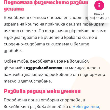
Подпомага физическото развитие на
децата
Важна
информация
Волейболът е много енергичен спорт, при
играта на който на практика децата тренират
цялото си тяло. По този начин укрепват не само
мускулатурата на ръцете и краката си, но и
сърдечно-съдовата си система и белите
дробове.
Освен това, редовната игра на волейбол
увеличава
издръжливостта
на малчуганите и
намалява значително рисковете от наднормено
тегло и затлъстяване.
Развива редица меки умения
Подобно на други отборни спортове, и
волейболът развива житейски и
меки умения
,