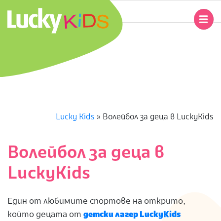
Skip
to
Primary
content
Navigation
L
Menu
U
C
K
Lucky Kids
»
Волейбол за деца в LuckyKids
Y
Волейбол за деца в
K
LuckyKids
I
Един от любимите спортове на открито,
D
който децата от
детски лагер LuckyKids