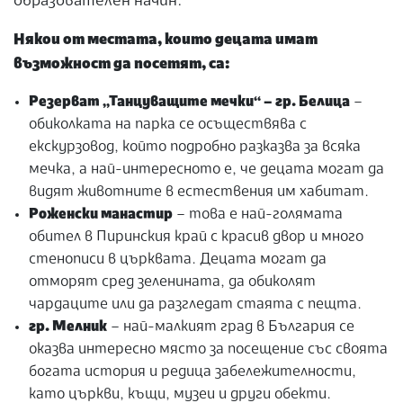
образователен начин.
Някои от местата, които децата имат
възможност да посетят, са:
Резерват „Танцуващите мечки“ – гр. Белица
–
обиколката на парка се осъществява с
екскурзовод, който подробно разказва за всяка
мечка, а най-интересното е, че децата могат да
видят животните в естествения им хабитат.
Роженски манастир
– това е най-голямата
обител в Пиринския край с красив двор и много
стенописи в църквата. Децата могат да
отморят сред зеленината, да обиколят
чардаците или да разгледат стаята с пещта.
гр. Мелник
– най-малкият град в България се
оказва интересно място за посещение със своята
богата история и редица забележителности,
като църкви, къщи, музеи и други обекти.