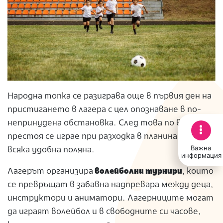
Народна топка се разиграва още в първия ден на
пристигането в лагера с цел опознаване в по-
непринудена обстановка. След това по време на
престоя се играе при разходка в планината на
Важна
всяка удобна поляна.
информация
Лагерът организира
волейболни турнири
, които
се превръщат в забавна надпревара между деца,
инструктори и аниматори. Лагерниците могат
да играят волейбол и в свободните си часове,