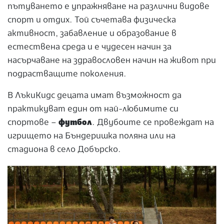
пътуването е упражняване на различни видове
спорт и отдих. Той съчетава физическа
активност, забавление и образование в
естествена среда и е чудесен начин за
насърчаване на здравословен начин на живот при
подрастващите поколения.
В ЛъкиКидс децата имат възможност да
практикуват един от най-любимите си
спортове –
футбол
. Двубоите се провеждат на
игрището на Бъндеришка поляна или на
стадиона в село Добърско.