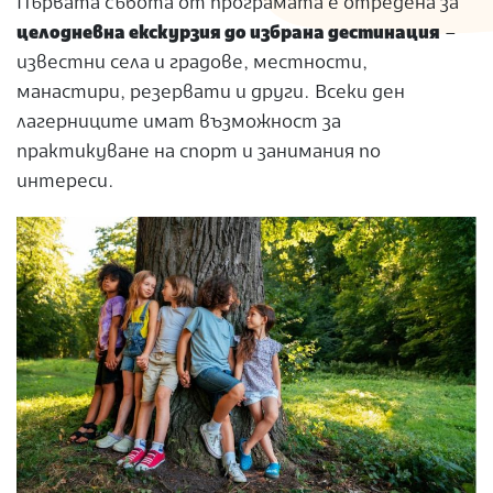
Първата събота от програмата е отредена за
целодневна екскурзия до избрана дестинация
–
известни села и градове, местности,
манастири, резервати и други. Всеки ден
лагерниците имат възможност за
практикуване на спорт и занимания по
интереси.