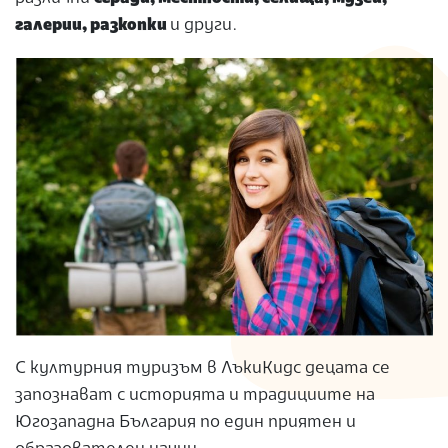
галерии, разкопки
и други.
С културния туризъм в ЛъкиКидс децата се
запознават с историята и традициите на
Югозападна България по един приятен и