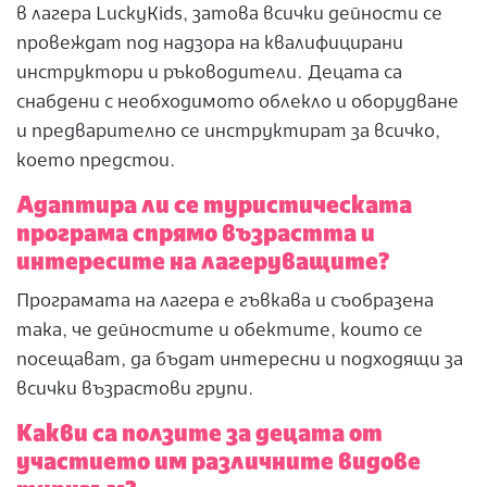
в лагера LuckyKids, затова всички дейности се
провеждат под надзора на квалифицирани
инструктори и ръководители. Децата са
снабдени с необходимото облекло и оборудване
и предварително се инструктират за всичко,
което предстои.
Адаптира ли се туристическата
програма спрямо възрастта и
интересите на лагеруващите?
Програмата на лагера е гъвкава и съобразена
така, че дейностите и обектите, които се
посещават, да бъдат интересни и подходящи за
всички възрастови групи.
Какви са ползите за децата от
участието им различните видове