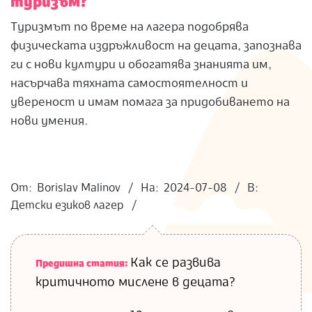
туризъм?
Туризмът по време на лагера подобрява
физическата издръжливост на децата, запознава
ги с нови култури и обогатява знанията им,
насърчава тяхната самостоятелност и
увереност и имам помага за придобиването на
нови умения.
2024-
07-
От:
Borislav Malinov
На:
2024-07-08
В:
08
Детски езиков лагер
Как се развива
Предишна статия:
критичното мислене в децата?