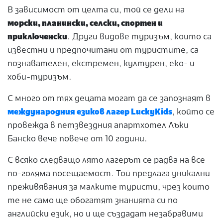
В зависимост от целта си, той се дели на
морски, планински, селски, спортен и
приключенски
. Други видове туризъм, които са
известни и предпочитани от туристите, са
познавателен, екстремен, културен, еко- и
хоби-туризъм.
С много от тях децата могат да се запознаят в
международния езиков лагер LuckyKids
, който се
провежда в петзвездния апартхотел Лъки
Банско вече повече от 10 години.
С всяко следващо лято лагерът се радва на все
по-голяма посещаемост. Той предлага уникални
преживявания за малките туристи, чрез които
те не само ще обогатят знанията си по
английски език, но и ще създадат незабравими