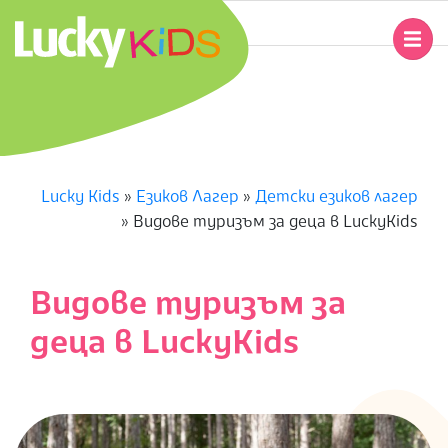
Skip
to
Primary
content
Navigation
L
Menu
U
C
Lucky Kids
»
Езиков Лагер
»
Детски езиков лагер
»
Видове туризъм за деца в LuckyKids
K
Y
Видове туризъм за
K
деца в LuckyKids
I
D