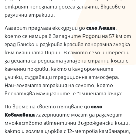
открият непознати досега занаяти, вкусове и
различни атракции.
Лагерът предлага екскурзии до
село Лещен
,
което се намира в Западните Родопи на 57 км от
град Банско и разкрива красива панорамна гледка
към планината Пирин. В самото село интересни
за децата са редицата запазени странни къщи с
каменни покриви, както и калдъръмените
улички, създаващи традиционна атмосфера.
Най-голямата атракция на селото, която
впечатлява малчуганите, е “Глинената къща”.
По време на своето пътуване до
село
Ковачевица
лагерниците могат да разгледат
множеството автентични възрожденски къщи,
както и голяма църква с 12-метрова камбанария,