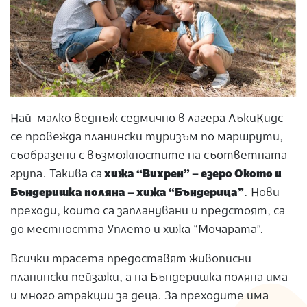
Най-малко веднъж седмично в лагера ЛъкиКидс
се провежда планински туризъм по маршрути,
съобразени с възможностите на съответната
група. Такива са
хижа “Вихрен” – езеро Окото и
Бъндеришка поляна – хижа “Бъндерица”
. Нови
преходи, които са запланувани и предстоят, са
до местността Уплето и хижа “Мочарата”.
Всички трасета предоставят живописни
планински пейзажи, а на Бъндеришка поляна има
и много атракции за деца. За преходите има