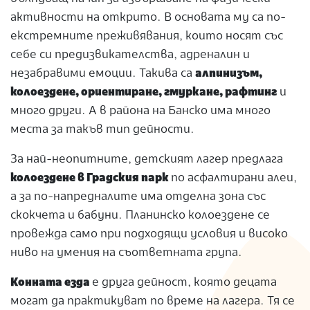
активности на открито. В основата му са по-
екстремните преживявания, които носят със
себе си предизвикателства, адреналин и
незабравими емоции. Такива са
алпинизъм,
колоездене, ориентиране, гмуркане, рафтинг
и
много други. А в района на Банско има много
места за такъв тип дейности.
За най-неопитните, детският лагер предлага
колоездене в Градския парк
по асфалтирани алеи,
а за по-напредналите има отделна зона със
скокчета и бабуни. Планинско колоездене се
провежда само при подходящи условия и високо
ниво на умения на съответната група.
Конната езда
е друга дейност, която децата
могат да практикуват по време на лагера. Тя се