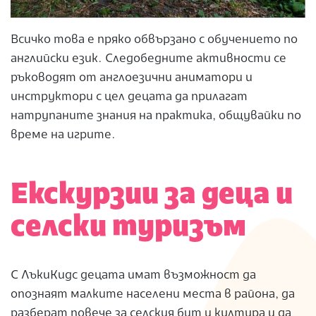
Всичко това е пряко обвързано с обучението по
английски език. Следобедните активности се
ръководят от англоезични аниматори и
инструктори с цел децата да прилагат
натрупаните знания на практика, общувайки по
време на игрите.
Екскурзии за деца и
селски туризъм
С ЛъкиКидс децата имат възможност да
опознаят малките населени места в района, да
разберат повече за селския бит и култура и да