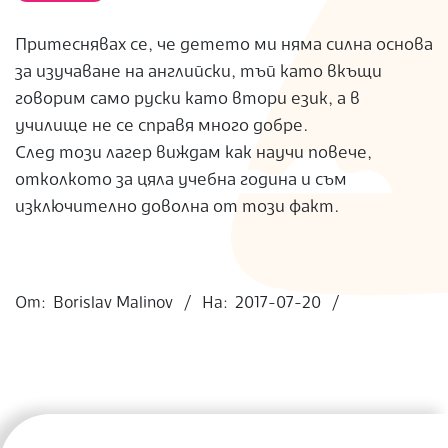
S
Притеснявах се, че детето ми няма силна основа
за изучаване на английски, тъй като вкъщи
говорим само руски като втори език, а в
училище не се справя много добре.
След този лагер виждам как научи повече,
отколкото за цяла учебна година и съм
изключително доволна от този факт.
2017-
07-
От:
Borislav Malinov
На:
2017-07-20
20