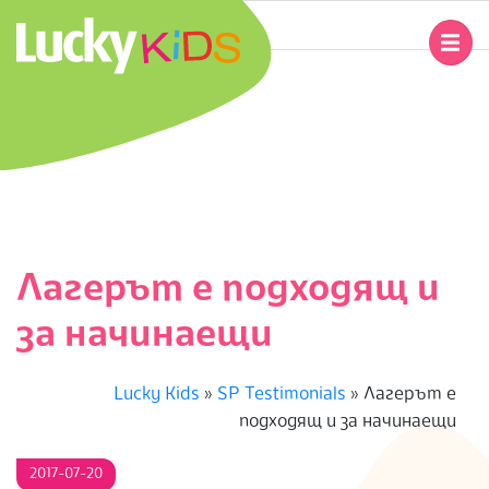
Skip
to
Primary
content
Navigation
L
Menu
U
C
K
Лагерът е подходящ и
Y
за начинаещи
K
Lucky Kids
»
SP Testimonials
»
Лагерът е
I
подходящ и за начинаещи
D
2017-07-20