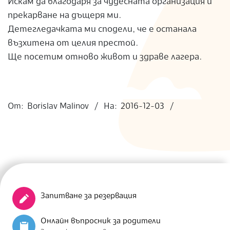
Искам да благодаря за чудесната организация и
S
прекарване на дъщеря ми.
Детегледачката ми сподели, че е останала
възхитена от целия престой.
Ще посетим отново живот и здраве лагера.
2016-
12-
От:
Borislav Malinov
На:
2016-12-03
03
Запитване за резервация
Онлайн въпросник за родители