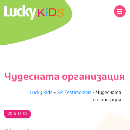
Skip
to
Primary
content
Navigation
L
Menu
U
C
K
Чудесната организация
Y
Lucky Kids
»
SP Testimonials
»
Чудесната
K
организация
I
2016-12-03
D