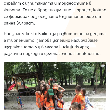
справят с изпитанията и трудностите в
S
живота. То не е вродено умение, а процес, който
се формира чрез осъзнато възпитание още от
ранна възраст.
Ние знаем колко важно за развитието на децата
е търпението, затова успешно насърчаваме
изграждането му в лагера LuckyKids чрез
различни подходи и целенасочени активности.