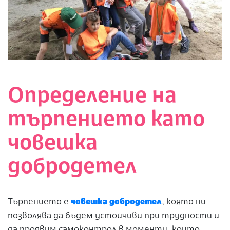
Определение на
търпението като
човешка
добродетел
Търпението е
човешка добродетел
, която ни
позволява да бъдем устойчиви при трудности и
да проявим самоконтрол в моменти, които