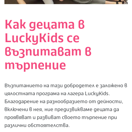
Как децата в
LuckyKids се
възпитават в
търпение
Възпитанието на тази добродетел е заложено в
цялостната програма на лагера LuckyKids.
Благодарение на разнообразието от дейности,
включени в нея, ние предизвикваме децата да
проявяват и развиват своето търпение при
различни обстоятелства.