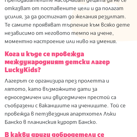
Преподавателите насърчават децата да не се
отказват от поставените цели и да полагат
усилия, за да достигнат до желания резултат.
Те самите проявяват търпение към всяко дете
независимо от неговото темпо на учене,
моментно настроение или ниво на умения.
Кога и къде се провежда
международният детски лагер
LuckyKids?
Лагерът се организира през пролетта и
лятото, като възможните дати за
едноседмичен или двуседмичен престой са
съобразени с ваканциите на учениците. Той се
провежда в петзвездния апартхотел Лъки
Банско в планинския курорт Банско.
В какви други добродетели се