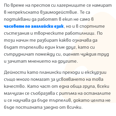
По време на престоя си лагерниците се намират
в непрекъснато взаимодействие. Те са
подтиквани да работят в екип не само в
часовете по английски език
, но и в спортните
състезания и творческите работилници. По
този начин те разбират какво означава да
бъдат търпеливи един към друг, като си
сътрудничат помежду си, оценят чуждия труд
и зачитат мнението на другите.
Дейности като планински преходи и екскурзии
също много помагат за усвояването на това
качество. Като част от една обща група, всеки
малчуган се съобразява с ритъма на останалите
и се научава да бъде търпелив, докато целта не
бъде постигната заедно от всички.