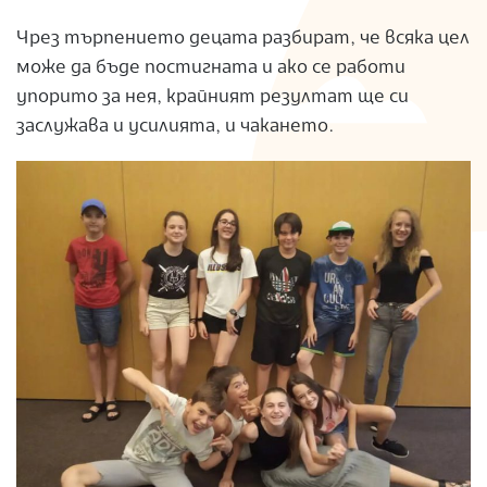
Чрез търпението децата разбират, че всяка цел
може да бъде постигната и ако се работи
упорито за нея, крайният резултат ще си
заслужава и усилията, и чакането.