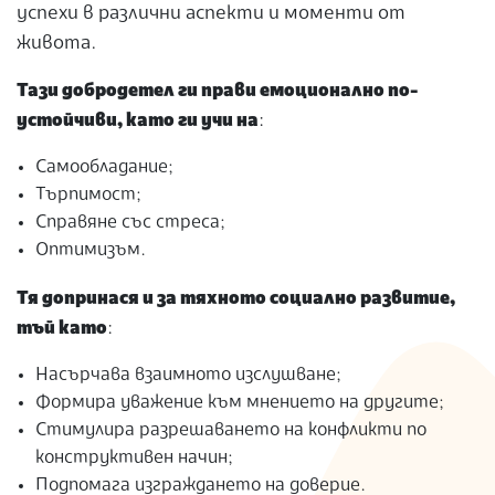
успехи в различни аспекти и моменти от
живота.
Тази добродетел ги прави емоционално по-
устойчиви, като ги учи на
:
Самообладание;
Търпимост;
Справяне със стреса;
Оптимизъм.
Тя допринася и за тяхното социално развитие,
тъй като
:
Насърчава взаимното изслушване;
Формира уважение към мнението на другите;
Стимулира разрешаването на конфликти по
конструктивен начин;
Подпомага изграждането на доверие.