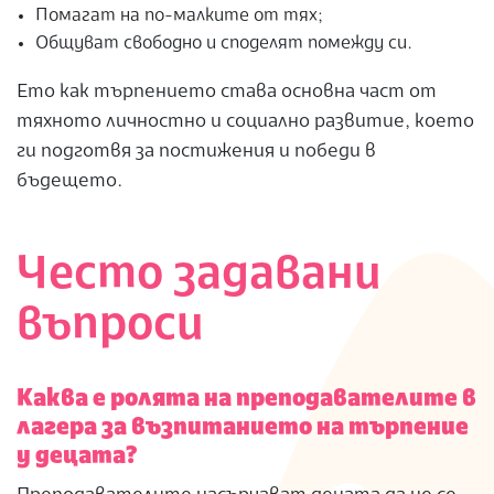
Помагат на по-малките от тях;
Общуват свободно и споделят помежду си.
Ето как търпението става основна част от
тяхното личностно и социално развитие, което
ги подготвя за постижения и победи в
бъдещето.
Често задавани
въпроси
Каква е ролята на преподавателите в
лагера за възпитанието на търпение
у децата?