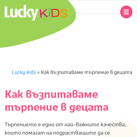
Skip
to
Primary
content
Navigation
L
Menu
U
C
K
Lucky Kids
»
Как възпитаваме търпение в децата
Y
Как възпитаваме
K
търпение в децата
I
Търпението е едно от най-важните качества,
D
които помагат на подрастващите да се