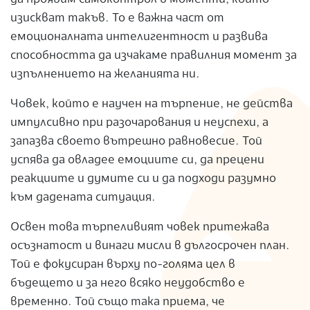
изискват такъв. То е важна част от
емоционалната интелигентност и развива
способността да изчакаме правилния момент за
изпълнението на желанията ни.
Човек, който е научен на търпение, не действа
импулсивно при разочарования и неуспехи, а
запазва своето вътрешно равновесие. Той
успява да овладее емоциите си, да прецени
реакциите и думите си и да подходи разумно
към дадената ситуация.
Освен това търпеливият човек притежава
осъзнатост и винаги мисли в дългосрочен план.
Той е фокусиран върху по-голяма цел в
бъдещето и за него всяко неудобство е
временно. Той също така приема, че