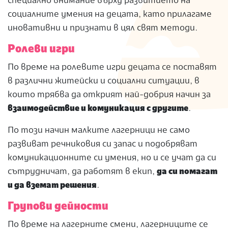
специално внимание върху развитието на
социалните умения на децата, като прилагаме
иновативни и признати в цял свят методи.
Ролеви игри
По време на ролевите игри децата се поставят
в различни житейски и социални ситуации, в
които трябва да открият най-добрия начин за
взаимодействие и комуникация с другите
.
По този начин малките лагерници не само
развиват речниковия си запас и подобряват
комуникационните си умения, но и се учат да си
сътрудничат, да работят в екип,
да си помагат
и да вземат решения
.
Групови дейности
По време на лагерните смени, лагерниците се