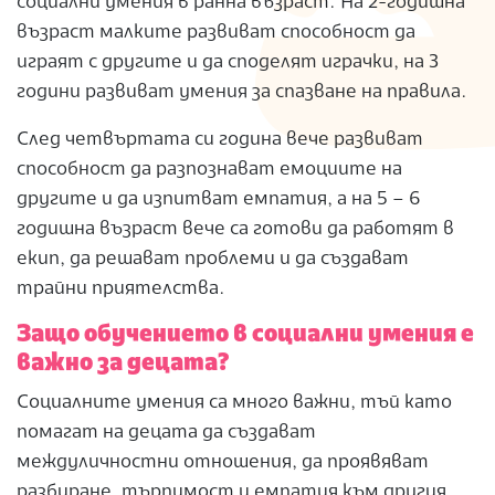
социални умения в ранна възраст. На 2-годишна
възраст малките развиват способност да
играят с другите и да споделят играчки, на 3
години развиват умения за спазване на правила.
След четвъртата си година вече развиват
способност да разпознават емоциите на
другите и да изпитват емпатия, а на 5 – 6
годишна възраст вече са готови да работят в
екип, да решават проблеми и да създават
трайни приятелства.
Защо обучението в социални умения е
важно за децата?
Социалните умения са много важни, тъй като
помагат на децата да създават
междуличностни отношения, да проявяват
разбиране, търпимост и емпатия към другия.