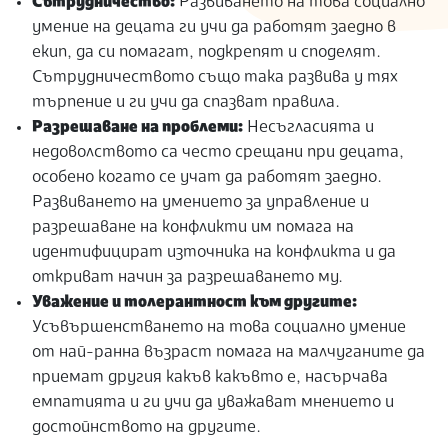
Сътрудничество:
Развиването на това социално
умение на децата ги учи да работят заедно в
екип, да си помагат, подкрепят и споделят.
Сътрудничеството също така развива у тях
търпение и ги учи да спазват правила.
Разрешаване на проблеми:
Несъгласията и
недоволството са често срещани при децата,
особено когато се учат да работят заедно.
Развиването на умението за управление и
разрешаване на конфликти им помага на
идентифицират източника на конфликта и да
откриват начин за разрешаването му.
Уважение и толерантност към другите:
Усъвършенстването на това социално умение
от най-ранна възраст помага на малчуганите да
приемат другия какъв какъвто е, насърчава
емпатията и ги учи да уважават мнението и
достойнството на другите.