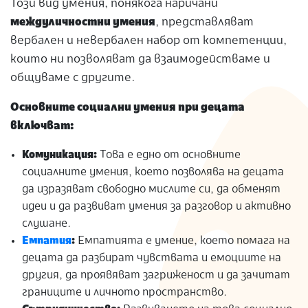
Този вид умения, понякога наричани
междуличностни умения
, представляват
вербален и невербален набор от компетенции,
които ни позволяват да взаимодействаме и
общуваме с другите.
Основните социални умения при децата
включват:
Комуникация:
Това е едно от основните
социалните умения, което позволява на децата
да изразяват свободно мислите си, да обменят
идеи и да развиват умения за разговор и активно
слушане.
Емпатия
:
Емпатията е умение, което помага на
децата да разбират чувствата и емоциите на
другия, да проявяват загриженост и да зачитат
границите и личното пространство.