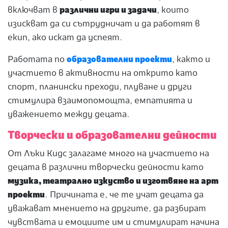
включват в
различни игри и задачи
, които
изискват да си сътрудничат и да работят в
екип, ако искат да успеят.
Работата по
образователни проекти
, както и
участието в активности на открито като
спорт, планински преходи, плуване и други
стимулира взаимопомощта, емпатията и
уважението между децата.
Творчески и образователни дейности
От Лъки Кидс залагаме много на участието на
децата в различни творчески дейности като
музика, театрално изкуство и изготвяне на арт
проекти
. Причината е, че те учат децата да
уважават мнението на другите, да разбират
чувствата и емоциите им и стимулират начина