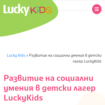
Skip
to
Primary
content
Navigation
L
Menu
U
C
K
Lucky Kids
»
Развитие на социални умения в детски
лагер LuckyKids
Y
K
Развитие на социални
умения в детски лагер
I
LuckyKids
D