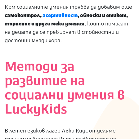
Към социалните умения трябва да добавим още
самоконтрол,
асертивност
, обноски и етикет,
търпение и други меки умения
, които помагат
на децата да се превърнат в стойностни и
достойни млади хора.
Методи за
развитие на
социални умения в
LuckyKids
В летен езиков лагер Лъки Кидс отделяме