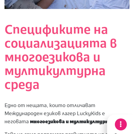
Спецификите на
социализацията в
многоезикова и
мултикултурна
среда
Едно от нещата, които отличават
Международен езиков лагер LuckyKids е
неговата
многоезикова и мултикултурна среда
.