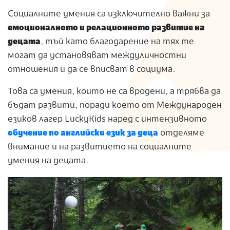
S
Социалните умения са изключително важни за
емоционалното и релационното развитие на
децата
, тъй като благодарение на тях те
могат да установяват междуличностни
отношения и да се вписват в социума.
Това са умения, които не са вродени, а трябва да
бъдат развити, поради което от Международен
езиков лагер LuckyKids наред с интензивното
обучение по английски език за деца
отделяме
внимание и на развитието на социалните
умения на децата.