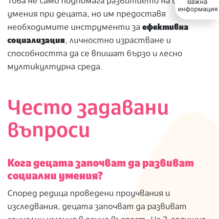
Това не само подпомага развитието на социални
Важна
информация
умения при децата, но им предоставя
необходимите инструменти за
ефективна
социализация
, личностно израстване и
способността да се впишат бързо и лесно
мултикултурна среда.
Често задавани
въпроси
Кога децата започват да развиват
социални умения?
Според редица проведени проучвания и
изследвания, децата започват да развиват