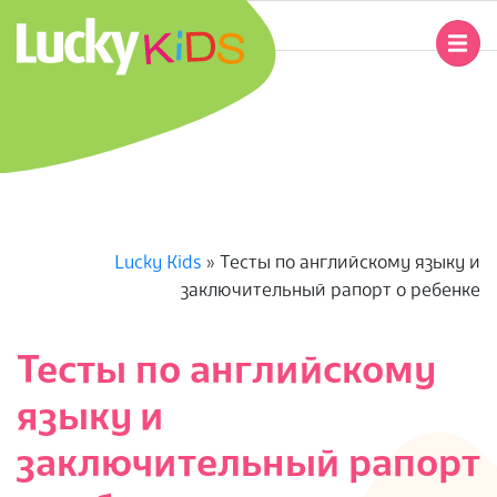
Перейти
к
Главное
содержимому
навигационное
L
меню
U
C
K
Lucky Kids
»
Тесты по английскому языку и
заключительный рапорт о ребенке
Y
K
Тесты по английскому
языку и
I
заключительный рапорт
D