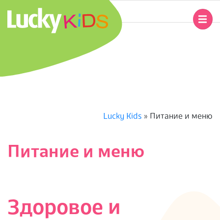
Перейти
к
Главное
содержимому
навигационное
L
меню
U
C
K
Lucky Kids
»
Питание и меню
Y
Питание и меню
K
I
Здоровое и
D