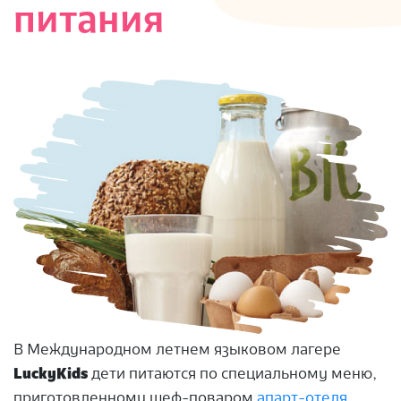
питания
В Международном летнем языковом лагере
LuckyKids
дети питаются по специальному меню,
приготовленному шеф-поваром
апарт-отеля