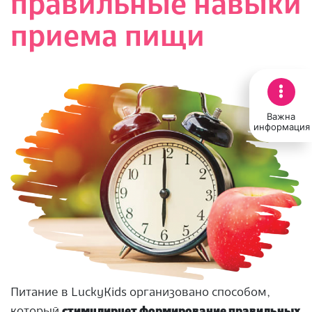
правильные навыки
приема пищи
Важна
информация
Питание в LuckyKids организовано способом,
который
стимулирует формирование правильных