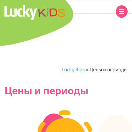
Перейти
к
Главное
содержимому
навигационное
L
меню
U
C
K
Lucky Kids
»
Цены и периоды
Y
Цены и периоды
K
I
D