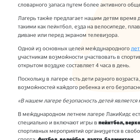
словарного запаса путем более активного общ
S
Лагерь также предлагает нашим детям время д
такими как пейнтбол, езда на велосипеде, пла
диване или перед экраном телевизора.
Одной из основных целей международного
лет
участникам возможности участвовать в спорт
открытом воздухе составляет 4 часа в день.
Поскольку в лагере есть дети разного возраста
возможностей каждого ребенка и его безопасн
«В нашем лагере безопасность детей являетс
В международном летнем лагере ЛакиКидс ест
специально и включают игры в
пейнтбол, верх
спортивных мероприятий организуется в свобо
спорта:
футбол, волейбол, лапту, бадминтон
.