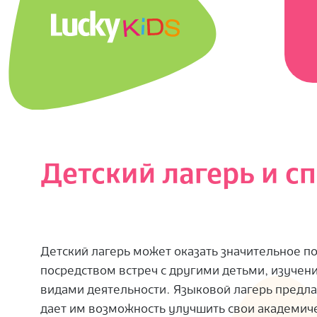
Перейти
Главн
к
навиг
содержимому
меню
L
U
C
K
Детский лагерь и с
Y
K
Детский лагерь может оказать значительное п
I
посредством встреч с другими детьми, изучени
видами деятельности. Языковой лагерь предлаг
D
дает им возможность улучшить свои академич