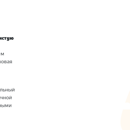
дистую
ем
ховая
альный
ичной
вными