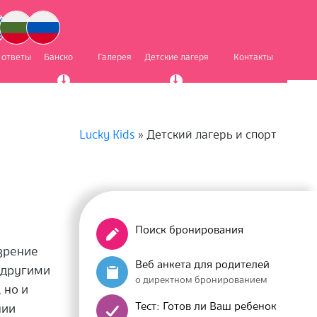
 ответы
Банско
Галерея
Детские лагеря
Контакты
Lucky Kids
»
Детский лагерь и спорт
Поиск бронирования
зрение
Веб анкета для родителей
и другими
о директном бронированием
 но и
Тест: Готов ли Ваш ребенок
нии