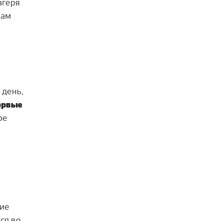
агеря
кам
 день,
ервые
ое
тие
ся во