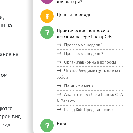
для лагеря?
Цены и периоды
и,
ни на
Практические вопроси о
детском лагере LuckyKids
Программа недели 1
ание на
Программа недели 2
Организационные вопросы
Что необходимо взять детям с
етом
собой
Питание и меню
Апарт-отель «Лаки Банско СПА
& Релакс»
уются
Lucky Kids Представление
торой вид
Блог
 вид