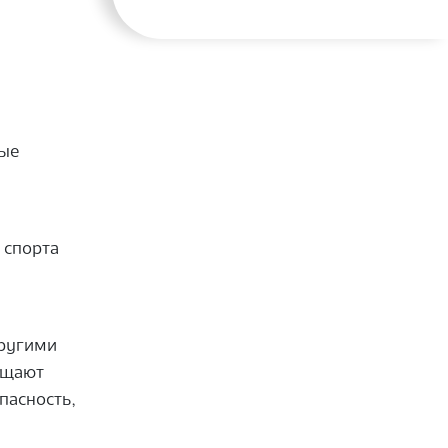
ные
 спорта
другими
ещают
пасность,