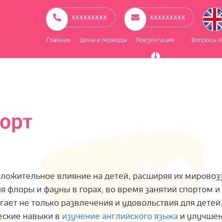
ое
ационное
ххххххххх
ххххххххх
Главная
Цены и периоды
Презентация
Вопросы и
порт
оложительное влияние на детей, расширяя их мировоз
я флоры и фауны в горах, во время занятий спортом 
ает не только развлечения и удовольствия для детей,
еские навыки в
изучение английского языка
и улучше