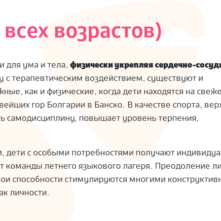
 всех возрастов)
 для ума и тела,
физически укрепляя сердечно-сосу
ду с терапевтическим воздействием, существуют и
ные, как и физические, когда дети находятся на свеж
вейших гор Болгарии в Банско. В качестве спорта, вер
ь самодисциплину, повышает уровень терпения,
й, дети с особыми потребностями получают индивиду
 от команды летнего языкового лагеря. Преодоление л
вои способности стимулируются многими конструкти
ак личности.