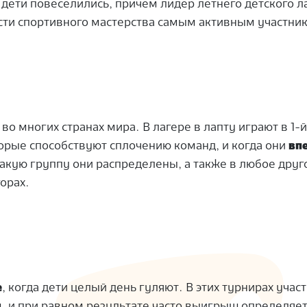
ы дети повеселились, причем лидер летнего детского л
сти спортивного мастерства самым активным участни
о многих странах мира. В лагере в лапту играют в 1-й
торые способствуют сплочению команд, и когда они
вп
акую группу они распределены, а также в любое друг
орах.
е
, когда дети целый день гуляют. В этих турнирах учас
, и при равном результате часто выигрыш определяет