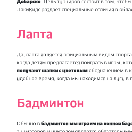
Добарско
. Цель турниров состоит в том, чтоб
ЛакиКидс раздает специальные отличия в обла
Лапта
Да, лапта является официальным видом спорта в
когда детям предлагается поиграть в игры, ко
получают шапки с цветовым
обозначением в к
удобное время, когда мы находимся на лугу в г
Бадминтон
Обычно в
бадминтон мы играем на конной баз
аниматоров и учителей является обязательным