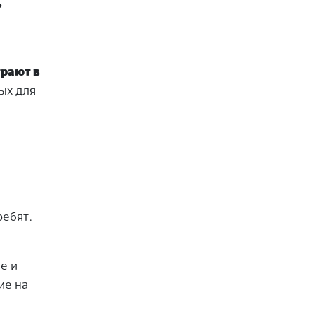
ь
грают в
ых для
ребят.
е и
ие на