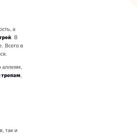
сть, а
трой
. В
. Всего в
ся.
о аллеям,
 тропам
,
, так и