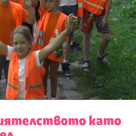
риятелството като
ел