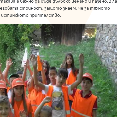
такава е важно да бъде дълбоко ценено и пазено.В л
еговата стойност, защото знаем, че за тяхното
т истинското приятелство.