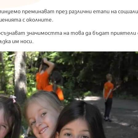
инуемо преминават през различни етапи на социали
шенията с околните.
осъзнават значимостта на това да бъдат приятели 
ъзка им носи.