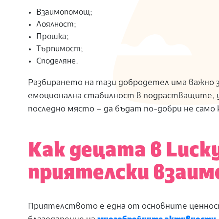
Взаимопомощ;
Лоялност;
Прошка;
Търпимост;
Споделяне.
Разбирането на тази добродетел има важно з
емоционална стабилност в подрастващите, уч
последно място – да бъдат по-добри не само к
Как децата в Luck
приятелски взаи
Приятелството е една от основните ценности