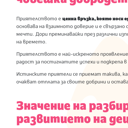
Приятелството е
ценна връзка, която носи 
основава на взаимното доверие и е свързано 
мечти. Дори преминавайки през различни изп
на времето.
Приятелството е най-искреното проявление
радост за постигнатите успехи и подкрепа 
Истинските приятели се приемат такива, как
очакват отплата за своите добрини и остав
Значение на разби
развитието на де