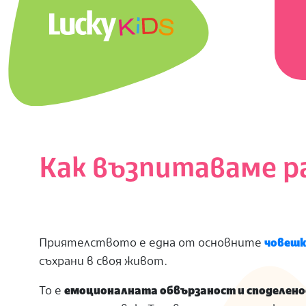
Skip
Prima
to
Navig
content
Menu
L
U
C
K
Как възпитаваме р
Y
K
Приятелството е една от основните
човешк
I
съхрани в своя живот.
D
То е
емоционалната обвързаност и споделен