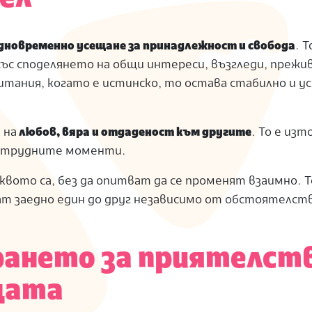
едновременно усещане за принадлежност и свобода
. Т
със споделянето на общи интереси, възгледи, прежи
итания, когато е истинско, то остава стабилно и у
 на
любов, вяра и отдаденост към другите
. То е изт
в трудните моменти.
вото са, без да опитват да се променят взаимно. Т
ат заедно един до друг независимо от обстоятелст
рането за приятелств
цата