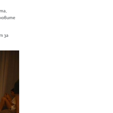
та,
сновите
т за