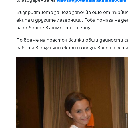
благодарение на
многобройните активности
Възприятието за него започва още от първия
екипа и другите лагерници. Това помага на д
на добрите взаимоотношения.
По време на престоя всички общи дейности с
работа в различни екипи и опознаване на ос