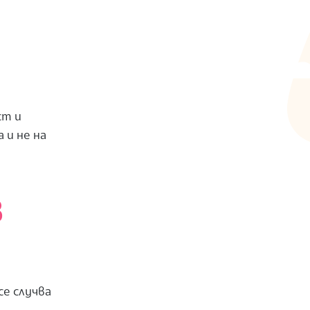
ст и
 и не на
в
се случва