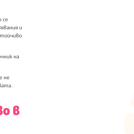
о се
вявания и
стойчиво
очник на
е не
вата.
о в