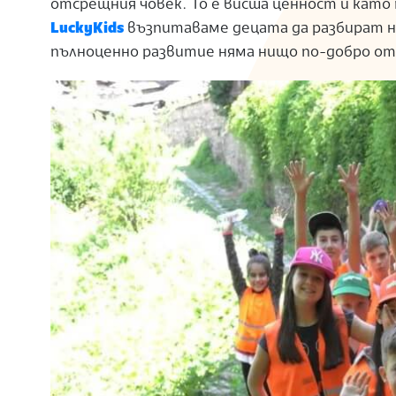
отсрещния човек. То е висша ценност и като 
S
LuckyKids
възпитаваме децата да разбират н
пълноценно развитие няма нищо по-добро о