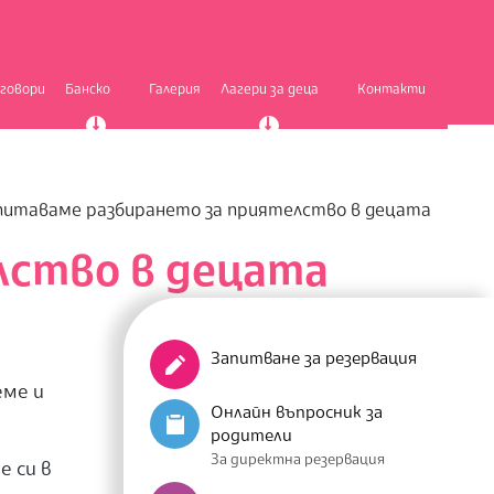
тговори
Банско
Галерия
Лагери за деца
Контакти
питаваме разбирането за приятелство в децата
лство в децата
Запитване за резервация
еме и
Онлайн въпросник за
родители
За директна резервация
е си в