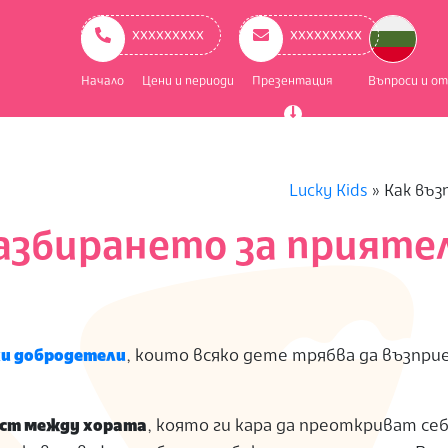
ry
ation
ххххххххх
ххххххххх
Начало
Цени и периоди
Презентация
Въпроси и о
Lucky Kids
»
Как въз
азбирането за прияте
и добродетели
, които всяко дете трябва да възпри
ост между хората
, която ги кара да преоткриват себ