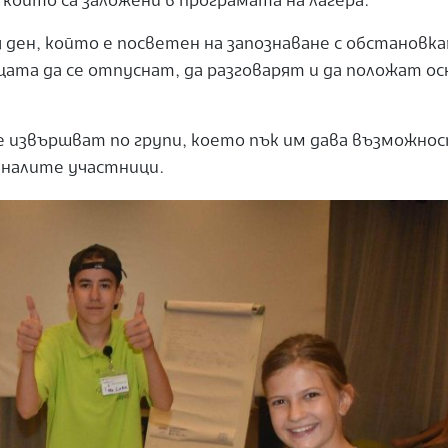
, които са заложени в програмата на лагера.
 ден, който е посветен на запознаване с обстановка
ецата да се отпуснат, да разговарят и да положат о
е извършват по групи, което пък им дава възможнос
таналите участници.