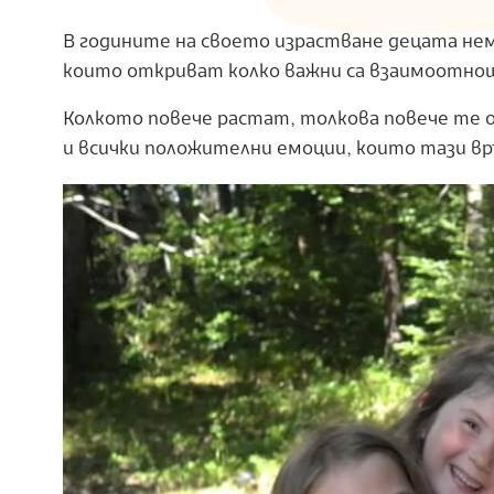
В годините на своето израстване децата нем
които откриват колко важни са взаимоотно
Колкото повече растат, толкова повече те 
и всички положителни емоции, които тази вр