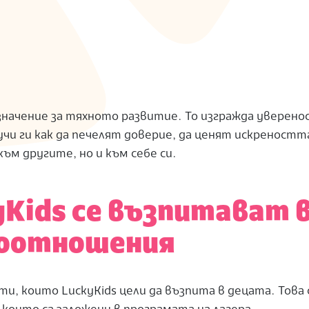
начение за тяхното развитие. То изгражда уверено
и ги как да печелят доверие, да ценят искреността
ъм другите, но и към себе си.
yKids се възпитават 
моотношения
, които LuckyKids цели да възпита в децата. Това 