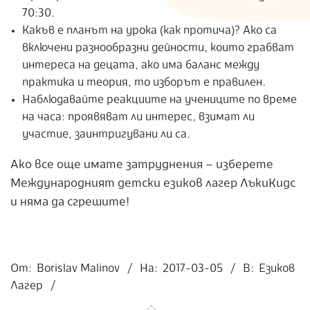
70:30.
Какъв е планът на урока (как протича)? Ако са
включени разнообразни дейности, които грабват
интереса на децата, ако има баланс между
практика и теория, то изборът е правилен.
Наблюдавайте реакциите на учениците по време
на часа: проявяват ли интерес, взимат ли
участие, заинтригувани ли са.
Ако все още имате затруднения – изберете
Международният детски езиков лагер ЛъкиКидс
и няма да сгрешите!
2017-
03-
От:
Borislav Malinov
На:
2017-03-05
В:
Езиков
05
Лагер