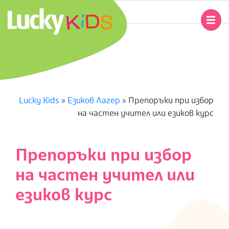
Skip
to
Primary
content
Navigation
L
Menu
U
C
Lucky Kids
»
Езиков Лагер
»
Препоръки при избор
на частен учител или езиков курс
K
Y
Препоръки при избор
K
на частен учител или
I
езиков курс
D