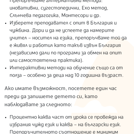
Препоръчваме алтернативни методи:
иновативни, сугестопедични, Ехо метод,
Слънчева педагогика, Монтесори и др.
Изберете преподавател с опит в България и
чужбина. Дори и да не успеете да намерите
учител – носител на езика, препоръчваме той да
е живял и работил като такъв извън България
(независимо дали по програми за обмен на опит
или самостоятелна практика).
Интерактивни методи на обучение също са от
полза – особено за деца над 10 годишна възраст.
Ако имате възможност, посетете един час
преди да запишете детето си, като
наблюдавате за следното:
Процентно каква част от урока се провежда на
избрания чужд език и каква – на български език.
Препоръчителното съотношение е минимум