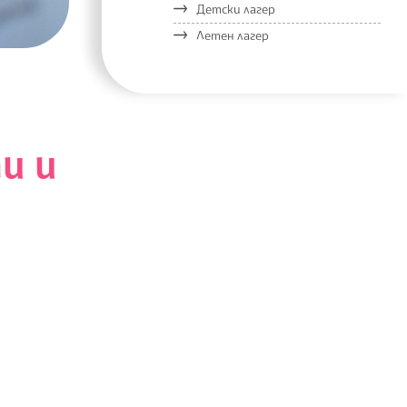
Детски лагер
Летен лагер
и и