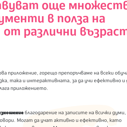
твуват още множест
ументи в полза на
 от различни възрас
ва приложение, горещо препоръчваме на всеки обуч
а, така и интерактивната, за да учи ефективно и 
длага приложението.
изношение
благодарение на записите на всички думи,
говори. Могат да учат активно и ефективно, като