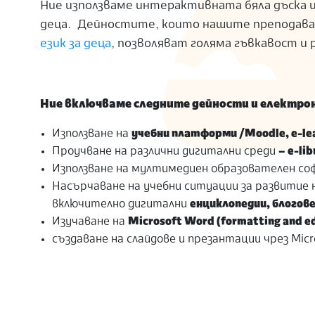
Ние използваме интерактивната бяла дъска и 
деца. Дейностите, които нашите преподава
език за деца
, позволяват голяма гъвкавост и
Ние включваме следните дейности и електро
Използване на
учебни платформи /Moodle, e-lear
Проучване на различни дигитални среди
– e-lib
Използване на мултимедиен образователен со
Насърчаване на учебни ситуации за развитие 
включително дигитални
енциклопедии, блого
Изучаване на
Microsoft Word (formatting and e
създаване на слайдове и презантации чрез Micr