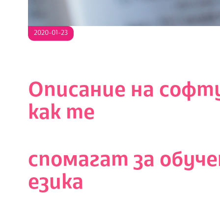
2020-01-23
Описание на софт
как те
спомагат за обуче
езика