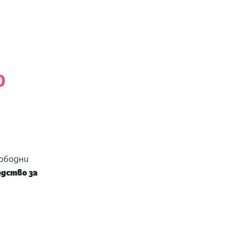
о
вободни
едство за