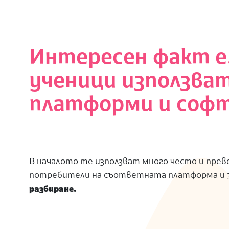
Интересен факт е
ученици използва
платформи и соф
В началото те използват много често и прев
потребители на съответната платформа и з
разбиране.