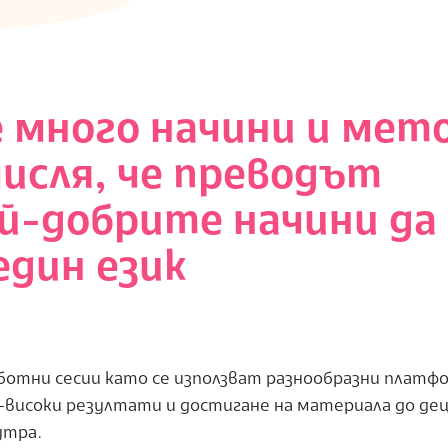
много начини и мет
мисля, че преводът
й-добрите начини да 
един език
ботни сесии като се използват разнообразни платф
-високи резултати и достигане на материала до де
утра.