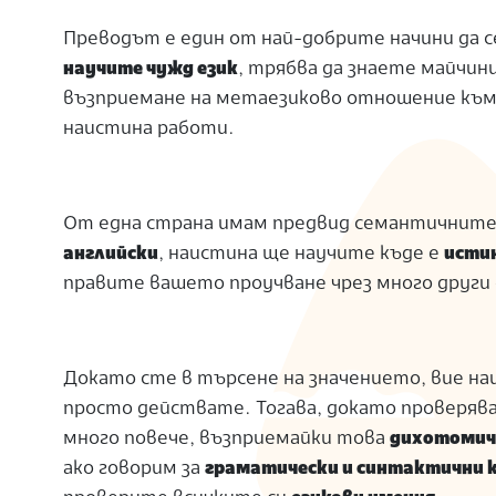
Преводът е един от най-добрите начини да се
научите чужд език
, трябва да знаете майчини
възприемане на метаезиково отношение към е
наистина работи.
От една страна имам предвид семантичните 
английски
, наистина ще научите къде е
истин
правите вашето проучване чрез много други
Докато сте в търсене на значението, вие на
просто действате. Тогава, докато проверяв
много повече, възприемайки това
дихотомич
ако говорим за
граматически и синтактични 