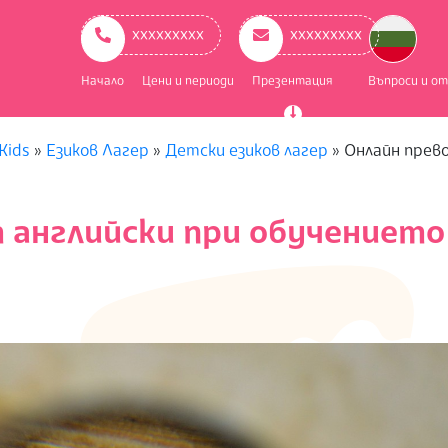
ry
ation
ххххххххх
ххххххххх
Начало
Цени и периоди
Презентация
Въпроси и о
Kids
»
Езиков Лагер
»
Детски езиков лагер
»
Онлайн прево
 английски при обучението