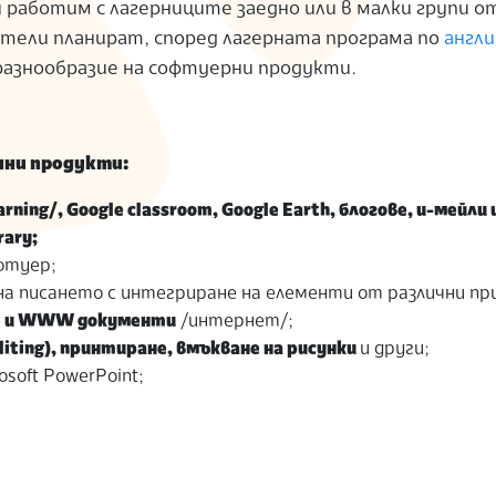
работим с лагерниците заедно или в малки групи от
тели планират, според лагерната програма по
англи
 разнообразие на софтуерни продукти.
нни продукти:
ning/, Google classroom, Google Earth, блогове, и-мейли 
rary;
фтуер;
на писането с интегриране на елементи от различни пр
ве и WWW документи
/интернет/;
diting), принтиране, вмъкване на рисунки
и други;
osoft PowerPoint;