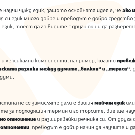
 научи чужд език, защото основната идея е, че
ако 
я си език много добре и преводът е добро средство 
зик, тоест да го видите с други очи и да разберете
и лексикални компоненти, например, когато
преве
ската разлика между думите „балкон“ и „тераса“
,
 думи.
истина не се замисляте дали е вашия
майчин език
или
ате за подходящия термин и го търсите, вие ще на
но отношение
и разширявайки речника си. От друга 
компоненти
, преводът е добър начин да научите и д