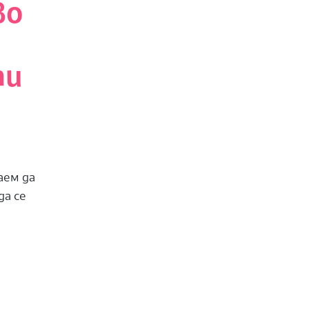
во
ти
аем да
да се