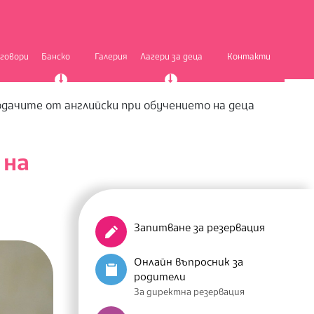
тговори
Банско
Галерия
Лагери за деца
Контакти
дачите от английски при обучението на деца
 на
Запитване за резервация
Онлайн въпросник за
родители
За директна резервация