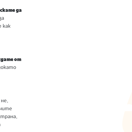
искате да
за
 как
ждате от
 докато
 не,
учите
страна,
а