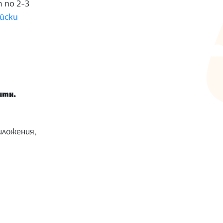
 по 2-3
йски
итн.
иложения,