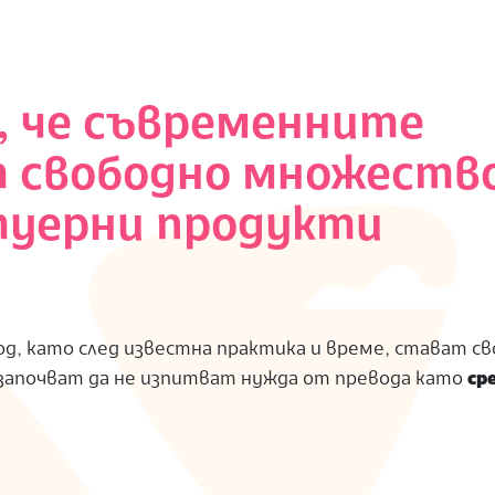
, че съвременните
т свободно множеств
туерни продукти
од, като след известна практика и време, стават с
апочват да не изпитват нужда от превода като
ср