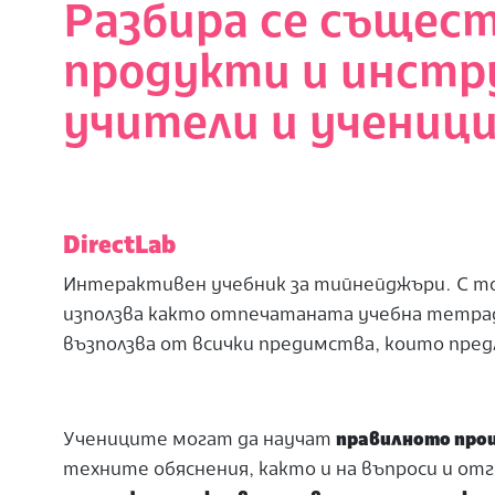
Разбира се същес
продукти и инстр
учители и ученици
DirectLab
Интерактивен учебник за тийнейджъри. С то
използва както отпечатаната учебна тетрадк
възползва от всички предимства, които пре
Учениците могат да научат
правилното про
техните обяснения, както и на въпроси и от