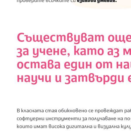
проверите всичките си
езикови умения.
Съществуват още 
за учене, като аз 
остава един от на
научи и затвърди 
В класната стая обикновено се провеждат ра
софтуерни инструменти за получаване на по
които имат висока дигитална и визуална кул