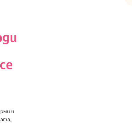
оди
се
орми и
цата,