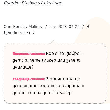
Снимки: Pixabay и Лъки Кидс
2023-
07-
От:
Borislav Malinov
На:
2023-07-24
В:
24
Детски лагер
Кое е по-добре –
Предишна статия:
детски летен лагер или зелено
училище?
3 причини защо
Следваща статия:
успешните родители изпращат
децата си на детски лагер