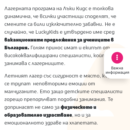
Лагерната програма на Лъки Кидс е толкова
динамична, че всички участници споделят, че
смените са били изключително забавни. Не е
случайно, че LuckyKids е утвърдено име сред
ваканционните предложения за учениците в
България.
Голям принос имат и екипът от
висококвалифицирани специалисти, който се
занимава с лагерниците.
Важна
информация
Летният лагер със сигурност е място, където
се трупат неповторими емоции от
малчуганите. Ето защо детските специалисти
горещо препоръчват подобни занимания. Те
допринасят не само за
физическото и
образователно израстване
, но и за
емоционалното здраве на хлапетата.