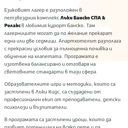
Езиковият лагер е разположен в
петзвездния комплекс
Лъки Банско СПА &
Релакс
в любимия курорт Банско. Там
лагерниците могат да по желание прекарат
една или две седмици.
Апартхотелът разполага
с прекрасни условия за пълноценна почивка и
обучение на хлапетата. Програмата е
изготвена балансирано и отговаря на
световните стандарти в тази сфера.
Образователните игри и методики, които са
застъпени в Лъки Кидс, са създадени от
професионален екип от преподаватели, детски
психолози и възпитатели.
В програмата са застъпени уроци, които да
развият потенциала на всяко дете и да