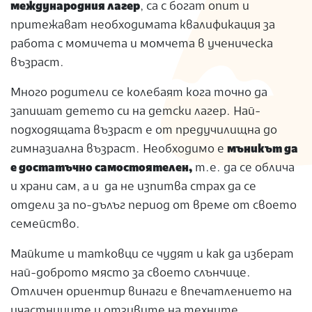
международния лагер
, са с богат опит и
притежават необходимата квалификация за
работа с момичета и момчета в ученическа
възраст.
Много родители се колебаят кога точно да
запишат детето си на детски лагер. Най-
подходящата възраст е от предучилищна до
гимназиална възраст. Необходимо е
мъникът да
е достатъчно самостоятелен,
т.е. да се облича
и храни сам, а и да не изпитва страх да се
отдели за по-дълъг период от време от своето
семейство.
Майките и татковци се чудят и как да изберат
най-доброто място за своето слънчице.
Отличен ориентир винаги е впечатлението на
участниците и отзивите на техните