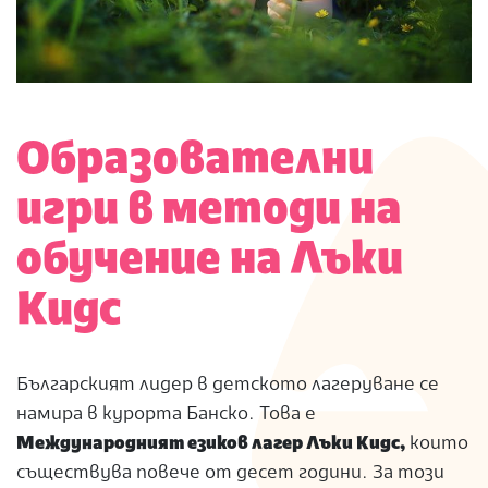
Образователни
игри в методи на
обучение на Лъки
Кидс
Българският лидер в детското лагеруване се
намира в курорта Банско. Това е
Международният
езиков лагер Лъки Кидс
,
които
съществува повече от десет години. За този