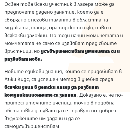
Освен това всеки участник в лагера може да
предпочете дадено занятие, което да е
свързано с негови таланти в областта на
музиката, танца, ораторското изкуство и
всякакви заложни. По този начин момичетата и
момчетата не само се изявяват пред своите
връстници, но
усъвършенстват уменията си и
развиват нови.
Новите езикови знания, които се придобиват в
Лъки Кидс, са успешен метод в учебна среда
всички деца в детски лагер
да развият
комуникационните си знания
. Доказано е, че по-
притеснителните ученици точно в подобна
обстановка успяват да се справят по-добре с
възложените им задачи и да се
самоусъвършенствам.