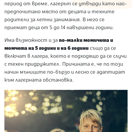
период от време, лагерът се утвърди като най-
предпочитано място от децата и техните
родители за летни занимания. В него се
приемат деца от 5 до 14 навършени години.
Има възможност и за
по-малки момичета и
момчета на 5 години и на 6 години
също да се
включат в лагера, което е подходящо да се случи
с техен придружител. Причината е, че по този
начин мъниците по-бързо и лесно се адаптират
към лагерната обстановка.