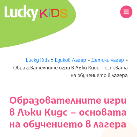
Skip
to
Primary
content
Navigation
L
Menu
U
C
Lucky Kids
»
Езиков Лагер
»
Детски лагер
»
Образователните игри в Лъки Кидс – основата
K
на обучението в лагера
Y
Образователните игри
K
в Лъки Кидс – основата
I
на обучението в лагера
D