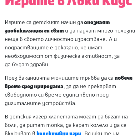
Игрите в Лъки Кидс
Игрите са детският начин да
опознаят
заобикалящия ги свят
и да научат много полезни
неща в своето личностно израстване. А и
подрастващите е доказано, че имат
необходимост от физическа активност, за
да бъдат здрави.
През ваканцията мъниците трябва да са
повече
време сред природата
, за да не прекарват
свободното си време единствено пред
дигиталните устройства.
В детския лагер хлапетата могат да бягат на
воля, да ритат топка, да карат колело и да се
включват в
колективни игри
. Всички те им