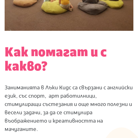
Как помагат и с
какво?
Заниманията в Лъки Кидс са свързани с английски
език, със спорт, арт работилници,
стимулиращи състезания и още много полезни и
весели задачи, за да се стимулира
въображението и креативността на
мачуганите.