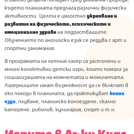
В Банско децата попадат сред уникална природа,
където планината предлага различни физически
активности. Целта е цялостно
укрепване и
развитие на физическото, психическото и
емоционално здраве
на подрастващите.
Обучението по английски език се редува с арт и
спортни занимания.
В програмата на летния лагер са застъпени и
много колективни детски игри, които помага за
социализацията на момчетата и момичетата.
Лагерниците имат възможност да се включат в
еко походи
в планината
, да практикуват
конна
езда
, плуване, планинско колоездене, скално
катерене, риболов, кулинария, спорт и т.н.