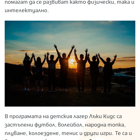
помагат да се развиват както физически, така и
интелектуално.
В
програмата на детския лагер
Лъки Кидс са
застъпени футбол, волейбол, народна топка,
плуване, колоездене, тенис и други игри. Те са и