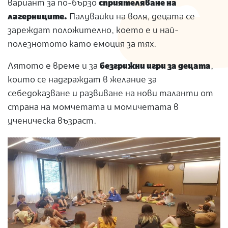
вариант за по-бързо
сприятеляване на
лагерниците.
Палувайки на воля, децата се
зареждат положително, което е и най-
полезнотото като емоция за тях.
Лятото е време и за
безгрижни
игри за децата
,
които се надграждат в желание за
себедоказване и развиване на нови таланти от
страна на момчетата и момичетата в
ученическа възраст.