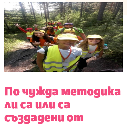
По чужда методика
ли са или са
създадени от