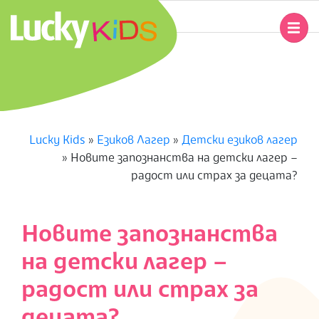
Skip
to
Primary
content
Navigation
L
Menu
U
C
Lucky Kids
»
Езиков Лагер
»
Детски езиков лагер
»
Новите запознанства на детски лагер –
K
радост или страх за децата?
Y
Новите запознанства
K
на детски лагер –
I
радост или страх за
D
децата?