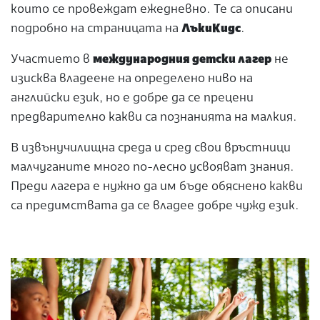
които се провеждат ежедневно. Те са описани
подробно на страницата на
ЛъкиКидс
.
Участието в
международния детски лагер
не
изисква владеене на определено ниво на
английски език, но е добре да се прецени
предварително какви са познанията на малкия.
В извънучилищна среда и сред свои връстници
малчуганите много по-лесно усвояват знания.
Преди лагера е нужно да им бъде обяснено какви
са предимствата да се владее добре чужд език.