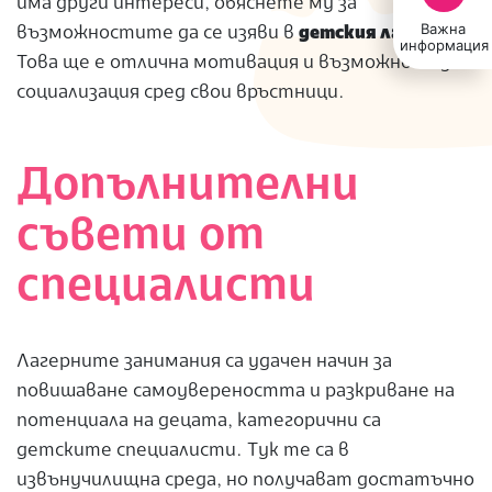
има други интереси, обяснете му за
Важна
възможностите да се изяви в
детския лагер
.
информация
Това ще е отлична мотивация и възможност за
социализация сред свои връстници.
Допълнителни
съвети от
специалисти
Лагерните занимания са удачен начин за
повишаване самоувереността и разкриване на
потенциала на децата, категорични са
детските специалисти. Тук те са в
извънучилищна среда, но получават достатъчно