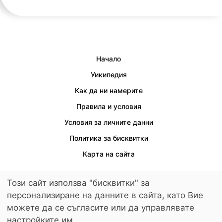
Начало
Уикипедия
Как да ни намерите
Правила и условия
Условия за личните данни
Политика за бисквитки
Карта на сайта
Този сайт използва "бисквитки" за
персонализиране на данните в сайта, като Вие
Осигурен е достъп за хора с увреждания.
можете да се съгласите или да управлявате
© 2026 LuckyKids. All Rights Reserved.
настройките им.