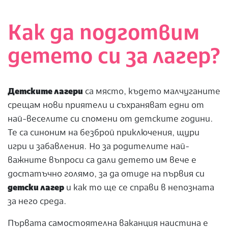
Как да подготвим
детето си за лагер?
Детските лагери
са място, където малчуганите
срещам нови приятели и съхраняват едни от
най-веселите си спомени от детските години.
Те са синоним на безброй приключения, щури
игри и забавления. Но за родителите най-
важните въпроси са дали детето им вече е
достатъчно голямо, за да отиде на първия си
детски лагер
и как то ще се справи в непозната
за него среда.
Първата самостоятелна ваканция наистина е