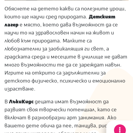
Обяснете на детето какви са полезните уроци,
които ще научи сред природата.
Детският
лагер
е място, което дава възможност да се
научи то на здравословен начин на живот и
любов към природата. Малките са
любознателни за заобикалящия ги свет, а
градската среда и месеците в училище не дават
много възможности те да се зареждат навън.
Игрите на открито са задължителни за
детското физическо, психическо и емоционално
израстване.
В
ЛъкиКидс
децата имат възможност да
развият своя творчески потенциал, като се
включат в разнообразни арт занимания. Ако
вашето дете обича да пее, танцува, рисува или