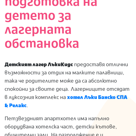
подготовка на
детето за
лагерната
обстановка
Детският лагер ЛъкиКидс
предоставя отлични
възможности за отдих на малките палавници,
така че родителите може да са абсолютно
спокойни за своите деца. Лагерниците отсядат
в луксозния комплекс на
хотел Лъки Банско СПА
& Релакс
.
Петзвездният апартхотел има напълно
оборудвана хотелска част, детски кътове,
обучителни зали. На разположение е и