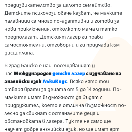
предизвикателство за цялото семейтсво.
Детските психолози обаче казват, че малките
палавници са много по-адаптивни и готови за
нови приключения, отколкото мама и татко
предполагат. Детският лагер ги прави
самостоятелни, отговорни и ги приучава към
дисциплина.
В град Банско е най-посещаваният у
нас
Международен
детски лагер
с изучаване на
английски език
ЛъкиКидс
. Всяко лято той
отваря врати за децата от 5 до 14 години. По-
малките имат възможност да бъдат с
придружител, което е отлична възможност по-
лесно да свикнат с останалите деца и
обстановката в лагера. Тук те не само ще
научат добре английски език, но ще имат арт