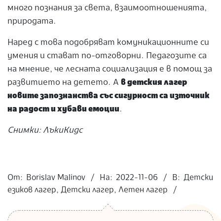
много познания за света, взаимоотношенията,
природата.
Наред с това подобряват комуникационните си
умения и стават по-отговорни. Педагозите са
на мнение, че лесната социализация е в помощ за
развитието на детето. А
в детския лагер
новите запознанства със сигурност са източник
на радост и хубави емоции
.
Снимки: ЛъкиКидс
2022-
11-
От:
Borislav Malinov
На:
2022-11-06
В:
Детски
06
езиков лагер
,
Детски лагер
,
Летен лагер