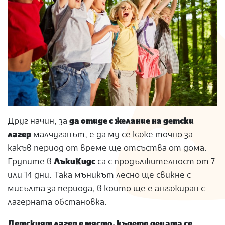
Друг начин, за
да отиде с желание на детски
лагер
малчуганът, е да му се каже точно за
какъв период от време ще отсъства от дома.
Групите в
ЛъкиКидс
са с продължителност от 7
или 14 дни. Така мъникът лесно ще свикне с
мисълта за периода, в който ще е ангажиран с
лагерната обстановка.
Детският лагер е място, където децата се