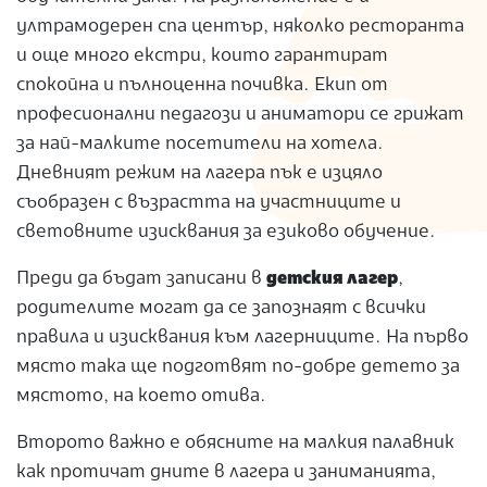
ултрамодерен спа център, няколко ресторанта
и още много екстри, които гарантират
спокойна и пълноценна почивка. Екип от
професионални педагози и аниматори се грижат
за най-малките посетители на хотела.
Дневният режим на лагера пък е изцяло
съобразен с възрастта на участниците и
световните изисквания за езиково обучение.
Преди да бъдат записани в
детския лагер
,
родителите могат да се запознаят с всички
правила и изисквания към лагерниците. На първо
място така ще подготвят по-добре детето за
мястото, на което отива.
Второто важно е обясните на малкия палавник
как протичат дните в лагера и заниманията,