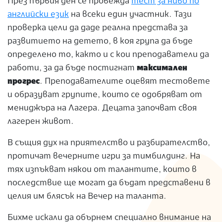
През първия ден се провежда
тест за ниво по
английски език
на всеки един участник. Тази
проверка цели да даде реална представа за
развитието на детето, в коя група да бъде
определено то, както и с кои преподаватели да
работи, за да бъде постигнат
максимален
прогрес
. Преподавателите оцевят тестовете
и образуват групите, които се одобряват от
мениджъра на Лагера. Децата започват своя
лагерен живот.
В същия дух на приятелство и разбирателство,
протичат вечерните игри за тимбилдинг. На
тях изпъкват някои от талантите, които в
последствие ще могат да бъдат представени в
целия им блясък на Вечер на таланта.
Бихме искали да обърнем специално внимание на