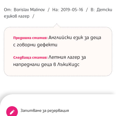
2019-
05-
От:
Borislav Malinov
На:
2019-05-16
В:
Детски
16
езиков лагер
Английски език за деца
Предишна статия:
с говорни дефекти
Летния лагер за
Следваща статия:
напреднали деца в ЛъкиКидс
Запитване за резервация