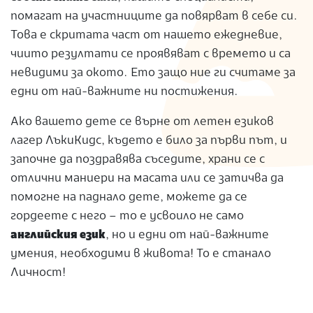
помагат на участниците да повярват в себе си.
Това е скритата част от нашето ежедневие,
чиито резултати се проявяват с времето и са
невидими за окото. Ето защо ние ги считаме за
едни от най-важните ни постижения.
Ако вашето дете се върне от летен езиков
лагер ЛъкиКидс, където е било за първи път, и
започне да поздравява съседите, храни се с
отлични маниери на масата или се затичва да
помогне на паднало дете, можете да се
гордеете с него – то е усвоило не само
английския език
, но и едни от най-важните
умения, необходими в живота! То е станало
Личност!