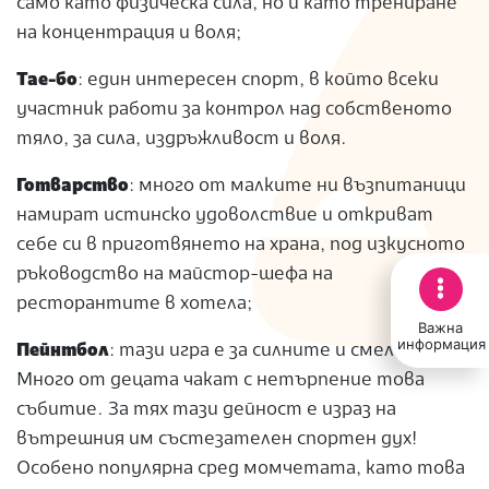
само като физическа сила, но и като трениране
на концентрация и воля;
Тае-бо
: един интересен спорт, в който всеки
участник работи за контрол над собственото
тяло, за сила, издръжливост и воля.
Готварство
: много от малките ни възпитаници
намират истинско удоволствие и откриват
себе си в приготвянето на храна, под изкусното
ръководство на майстор-шефа на
ресторантите в хотела;
Важна
информация
Пейнтбол
: тази игра е за силните и смелите!
Много от децата чакат с нетърпение това
събитие. За тях тази дейност е израз на
вътрешния им състезателен спортен дух!
Особено популярна сред момчетата, като това