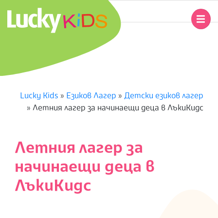
Skip
to
Primary
content
Navigation
L
Menu
U
C
Lucky Kids
»
Езиков Лагер
»
Детски езиков лагер
»
Летния лагер за начинаещи деца в ЛъкиКидс
K
Y
Летния лагер за
K
начинаещи деца в
I
ЛъкиКидс
D