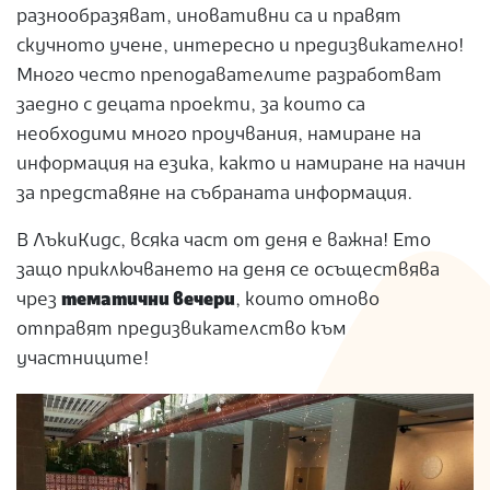
разнообразяват, иновативни са и правят
скучното учене, интересно и предизвикателно!
Много често преподавателите разработват
заедно с децата проекти, за които са
необходими много проучвания, намиране на
информация на езика, както и намиране на начин
за представяне на събраната информация.
В ЛъкиКидс, всяка част от деня е важна! Ето
защо приключването на деня се осъществява
чрез
тематични вечери
, които отново
отправят предизвикателство към
участниците!