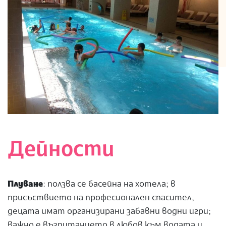
Дейности
Плуване
: ползва се басейна на хотела; в
присъствието на професионален спасител,
децата имат организирани забавни водни игри;
важно е възпитанието в любов към водата и