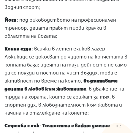
водния спорт;
Йога
: под ръководството на професионален
треньор, децата правят първи крачки в
областта на йогата;
Конна езда
: всички в летен езиков лагер
Лъкикидс се докосват до чудото на кончетата в
конната база; идеята на тази дейност е не само
да се поязди и постои на чист въздух, това е
активност по време на която,
възпитаваме
децата в любов към животните
, в уважение на
труда на хората, които се грижат за тях, в
спортен дух, в любознателност към живота и
начина на отглеждане на конете;
Стрелба с лък
:
Точността е важно умение
– не