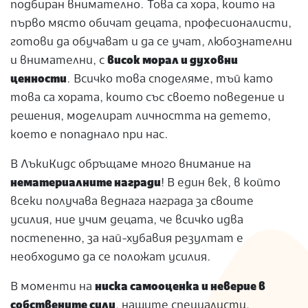
подбиран внимателно. Това са хора, които на
първо място обичат децата, професионалисти,
готови да обучават и да се учат, любознателни
и внимателни, с
висок морал и духовни
ценности
. Всичко това споделяме, тъй като
това са хората, които със своето поведение и
решения, моделират личността на детето,
което е попаднало при нас.
В ЛъкиКидс обръщаме много внимание на
нематериалните награди
! В един век, в който
всеки получава веднага награда за своите
усилия, ние учим децата, че всичко идва
постепенно, за най-хубавия резултат е
необходимо да се положат усилия.
В моменти на
ниска самооценка и неверие в
собствените сили
, нашите специалисти,