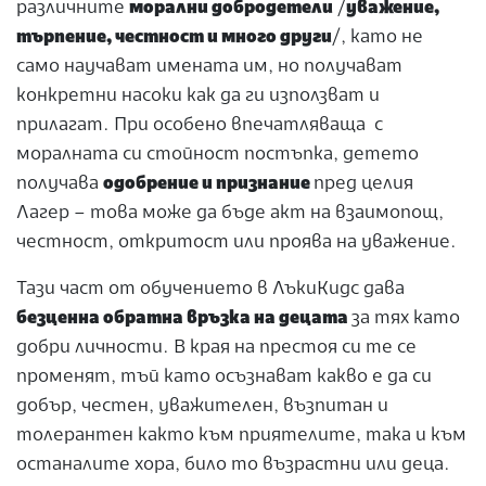
различните
морални добродетели
/
уважение,
търпение, честност и много други
/, като не
само научават имената им, но получават
конкретни насоки как да ги използват и
прилагат. При особено впечатляваща с
моралната си стойност постъпка, детето
получава
одобрение и признание
пред целия
Лагер – това може да бъде акт на взаимопощ,
честност, откритост или проява на уважение.
Тази част от обучението в ЛъкиКидс дава
безценна обратна връзка на децата
за тях като
добри личности. В края на престоя си те се
променят, тъй като осъзнават какво е да си
добър, честен, уважителен, възпитан и
толерантен както към приятелите, така и към
останалите хора, било то възрастни или деца.