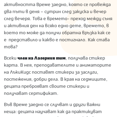
активността Време заедно, която се провежда
два пъти в деня – сутрин след закуска и вечер
след вечеря. Това е времето- преход между съня
и активния ден на всяко едно дете, времето, в
което то може да получи обратна връзка как се
е представило и какво е постигнало. Как става
това?
Всеки
член на Лагерния тим
, получава стикер
карта. В нея, преподавателите и аниматорите
на ЛъкиКидс поставят стикери за заслуги,
постежения, добри дела. В края на седмиците,
децата преброяват своите стикери и
получават сертификат.
Във Време заедно се случват и други важни
неща: децата научават как да практикуват