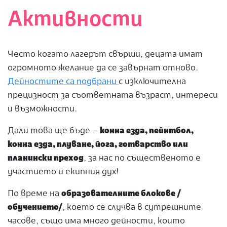
Активности
Често когато лагерът свърши, децата имат
огромното желание да се завърнат отново.
Дейностите са подбрани
с изключителна
прецизност за съответната възраст, интереси
и възможности.
Дали това ще бъде –
конна езда, пейнтбол,
конна езда, плуване, йога, готварство или
планински преход
, за нас по същественото е
участието и екипния дух!
По време на
образователните блокове /
обучението/
, което се случва в сутрешните
часове, също има много дейности, които