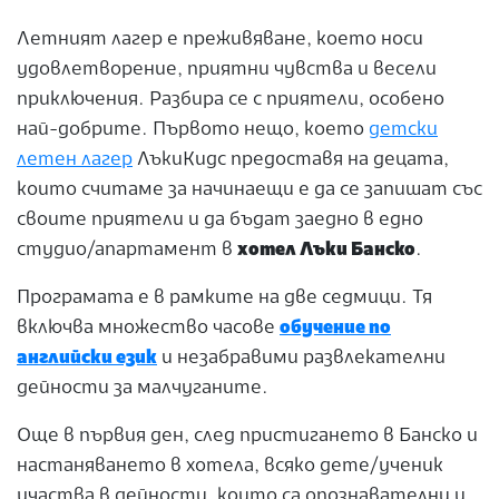
Летният лагер е преживяване, което носи
удовлетворение, приятни чувства и весели
приключения. Разбира се с приятели, особено
най-добрите. Първото нещо, което
детски
летен лагер
ЛъкиКидс предоставя на децата,
които считаме за начинаещи е да се запишат със
своите приятели и да бъдат заедно в едно
студио/апартамент в
хотел Лъки Банско
.
Програмата е в рамките на две седмици. Тя
включва множество часове
обучение по
английски език
и незабравими развлекателни
дейности за малчуганите.
Още в първия ден, след пристигането в Банско и
настаняването в хотела, всяко дете/ученик
участва в дейности, които са опознавателни и