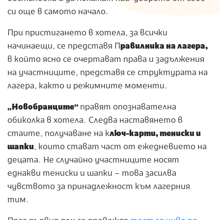
си още в самото начало.
При пристигането в хотела, за всички
начинаещи, се представя П
равилника на лагера,
в който ясно се очертават права и задължения
на участниците, представя се структурата на
лагера, както и режимните моменти.
„Новобранците“
правят опознавателна
обиколка в хотела. Следва наставянето в
стаите, получаване на к
люч-карти, тениски и
шапки
, които стават част от ежедневието на
децата. Не случайно участниците носят
еднакви тениски и шапки – това засилва
чувството за принадлежност към лагерния
тим.