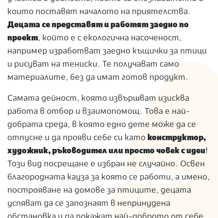
които поставят началото на приятелства.
Децата се представят и работят заедно по
проект
, който е с екологична насоченост,
например изработват заедно къщички за птици
и рисуват на тениски. Те получават само
материалите, без да имат готов продукт.
Самата дейност, която извършват изисква
работа в отбор и взаимопомощ. Това е най-
добрата среда, в която едно дете може да се
отпусне и да прояви себе си като
конструктор,
художник, ръководител или просто човек с идеи
!
Този вид посрещане е избран не случайно. Освен
благородната кауза за която се работи, а имено,
построяване на домове за птиците, децата
успяват да се запознаят в непринудена
обстановка и да покажат най-доброто от себе