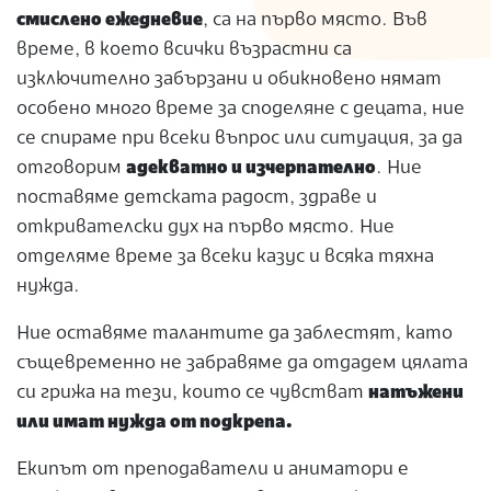
смислено ежедневие
, са на първо място. Във
време, в което всички възрастни са
изключително забързани и обикновено нямат
особено много време за споделяне с децата, ние
се спираме при всеки въпрос или ситуация, за да
отговорим
адекватно и изчерпателно
. Ние
поставяме детската радост, здраве и
откривателски дух на първо място. Ние
отделяме време за всеки казус и всяка тяхна
нужда.
Ние оставяме талантите да заблестят, като
същевременно не забравяме да отдадем цялата
си грижа на тези, които се чувстват
натъжени
или имат нужда от подкрепа.
Екипът от преподаватели и аниматори е