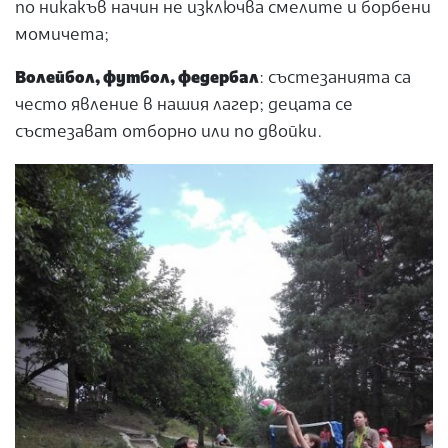
по никакъв начин не изключва смелите и борбени
момичета;
Волейбол, футбол, федербал
: състезанията са
често явление в нашия лагер; децата се
състезават отборно или по двойки.