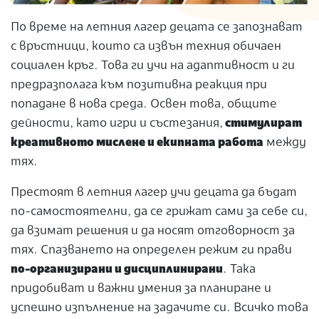
По време на летния лагер децата се запознават
с връстници, които са извън техния обичаен
социален кръг. Това ги учи на адаптивност и ги
предразполага към позитивна реакция при
попадане в нова среда. Освен това, общите
дейности, като игри и състезания,
стимулират
креативното мислене и екипната работа
между
тях.
Престоят в летния лагер учи децата да бъдат
по-самостоятелни, да се грижат сами за себе си,
да взимат решения и да носят отговорност за
тях. Спазването на определен режим ги прави
по-организирани и дисциплинирани
. Така
придобиват и важни умения за планиране и
успешно изпълнение на задачите си. Всичко това