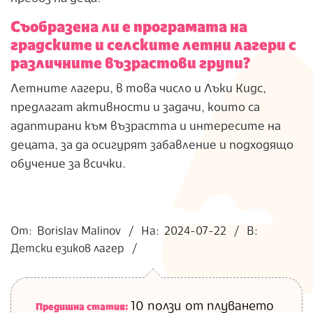
Съобразена ли е програмата на
градските и селските летни лагери с
различните възрастови групи?
Летните лагери, в това число и Лъки Кидс,
предлагат активности и задачи, които са
адаптирани към възрастта и интересите на
децата, за да осигурят забавление и подходящо
обучение за всички.
2024-
07-
От:
Borislav Malinov
На:
2024-07-22
В:
22
Детски езиков лагер
10 ползи от плуването
Предишна статия: