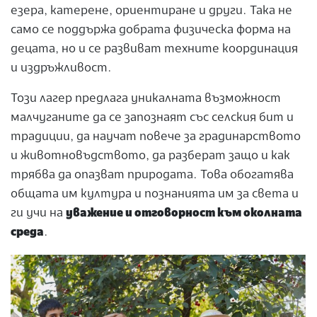
езера, катерене, ориентиране и други. Така не
само се поддържа добрата физическа форма на
децата, но и се развиват техните координация
и издръжливост.
Този лагер предлага уникалната възможност
малчуганите да се запознаят със селския бит и
традиции, да научат повече за градинарството
и животновъдството, да разберат защо и как
трябва да опазват природата. Това обогатява
общата им култура и познанията им за света и
ги учи на
уважение и отговорност към околната
среда
.