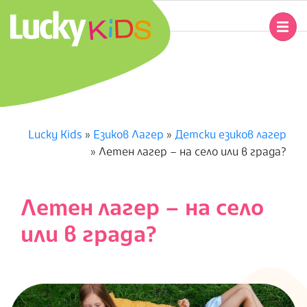
Skip
to
Primary
content
Navigation
L
Menu
U
C
Lucky Kids
»
Езиков Лагер
»
Детски езиков лагер
»
Летен лагер – на село или в града?
K
Y
Летен лагер – на село
K
или в града?
I
D