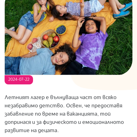
S
2024-07-22
Летният лагер е вълнуваща част от всяко
незабравимо детство. Освен, че предоставя
забавление по време на ваканцията, той
допринася и за физическото и емоционалното
развитие на децата.