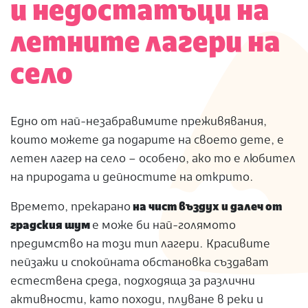
и недостатъци на
летните лагери на
село
Едно от най-незабравимите преживявания,
които можете да подарите на своето дете, е
летен лагер на село – особено, ако то е любител
на природата и дейностите на открито.
Времето, прекарано
на чист въздух и далеч от
градския шум
е може би най-голямото
предимство на този тип лагери. Красивите
пейзажи и спокойната обстановка създават
естествена среда, подходяща за различни
активности, като походи, плуване в реки и