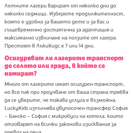
Летните лагери варират от няколко дни до
няколко седмици. Изберете продължителност,
която е удобна за вашето дете и за вас и
същевременно достатъчна за адаптация и
максимално извличане на ползите от лагера.
Престоят в ЛъкиКидс е 7 или 14 дни.
Осигуряват ли лагерите транспорт
до селото или града, в който се
намират?
Много от лагерите имат осигурен транспорт,
но все пак при проучване от ваша страна трябва
да се уверите, че такава услуга е възможна.
LuckyKids изпълнява двупосочен трансфер София
– Банско – София с микробуси на хотела, които
отговарят на всички законови изисквания за
превоз на деца.