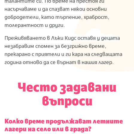
талантите си. По време на престоя ги
насърчаваме и да спазват някои основни
добродетели, като търпение, храброст,
толерантност и други.
Преживяването в Лъки Кидс оставя у децата
незабравим спомен за безгрижно време,
прекарано с приятели и ги кара на следващата
година отново да се върнат в нашия лагер.
Често задавани
въпроси
Колко време продължават летните
лагери на село или в града?