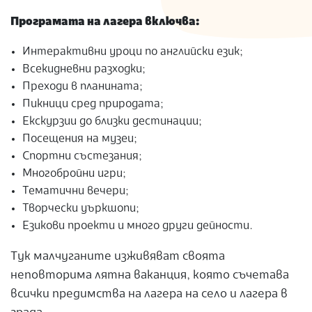
Програмата на лагера включва:
Интерактивни уроци по английски език;
Всекидневни разходки;
Преходи в планината;
Пикници сред природата;
Екскурзии до близки дестинации;
Посещения на музеи;
Спортни състезания;
Многобройни игри;
Тематични вечери;
Творчески уъркшопи;
Езикови проекти и много други дейности.
Тук малчуганите изживяват своята
неповторима лятна ваканция, която съчетава
всички предимства на лагера на село и лагера в