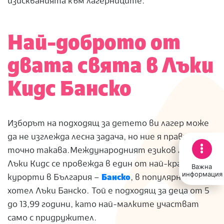
изискванията към лагерниците.
Най-доброто от
двата свята в Лъки
Кидс Банско
Изборът на подходящ за детето ви лагер може
да не изглежда лесна задача, но ние я правим
точно такава.
Международният езиков лагер
Лъки Кидс се провежда в един от най-красивите
Важна
информация
курорти в България –
Банско
, в популярния
хотел Лъки Банско. Той е подходящ за деца от 5
до 13,99 години, като най-малките участват
само с придружител.