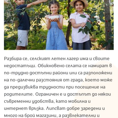
Разбира се, селският летен лагер има и своите
недостатъци. Обикновено селата се намират в
по-трудно достъпни райони или са разположени
на по-далечни разстояния от града, което може
да предизвиква трудности при посещение на
родителите. Ограничен е и достъпът до някои
съвременни удобства, като мобилна и
интернет връзка. Липсват добре заредени и
много на брой магазини, а развлекателни и