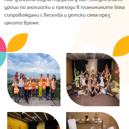
S
уроци по английски и преходи в планинините бяха
съпровождани с веселба и детски смях през
цялото време.