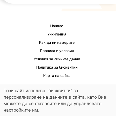
Начало
Уикипедия
Как да ни намерите
Правила и условия
Условия за личните данни
Политика за бисквитки
Карта на сайта
Този сайт използва "бисквитки" за
персонализиране на данните в сайта, като Вие
Осигурен е достъп за хора с увреждания.
можете да се съгласите или да управлявате
© 2026 LuckyKids. All Rights Reserved.
настройките им.