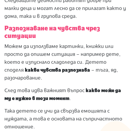
Следващите дейности работят добре при
малки деца и могат лесно да се прилагат както у
дома, така и в групова среда.
Разпознаване на чувства чрез
ситуации
Можем да използваме картинки, книжки или
просто да опишем ситуация – например дете,
което е изпуснало сладоледа си. Детето
споделя
какви чувства разпознава
– тъга, яд,
разочарование.
След това идва важният въпрос
какво може да
му е нужно в този момент
.
Така детето се учи да свързва емоцията с
нуждата, а това е основата на съпричастното
отношение.