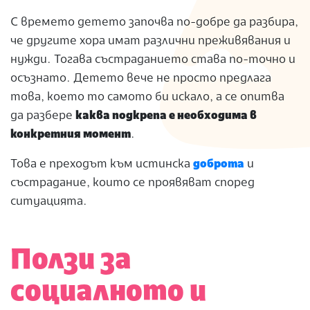
С времето детето започва по-добре да разбира,
че другите хора имат различни преживявания и
нужди. Тогава състраданието става по-точно и
осъзнато. Детето вече не просто предлага
това, което то самото би искало, а се опитва
да разбере
каква подкрепа е необходима в
конкретния момент
.
Това е преходът към истинска
доброта
и
състрадание, които се проявяват според
ситуацията.
Ползи за
социалното и