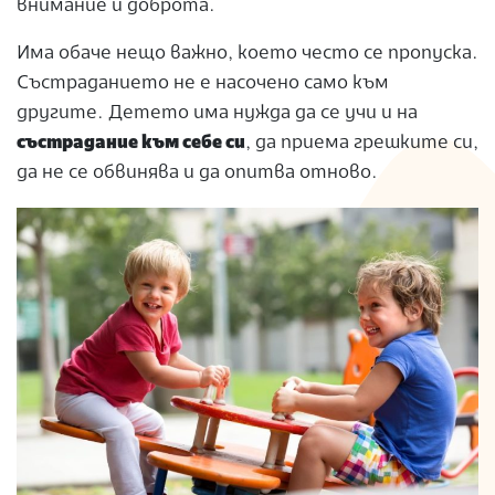
внимание и доброта.
Има обаче нещо важно, което често се пропуска.
Състраданието не е насочено само към
другите. Детето има нужда да се учи и на
състрадание към себе си
, да приема грешките си,
да не се обвинява и да опитва отново.