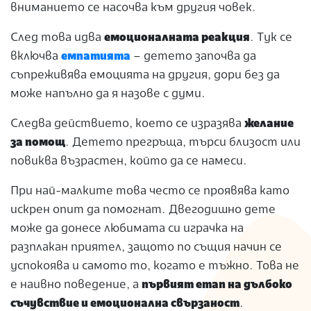
вниманието се насочва към другия човек.
След това идва
емоционалната реакция
. Тук се
включва
емпатията
– детето започва да
съпреживява емоцията на другия, дори без да
може напълно да я назове с думи.
Следва действието, което се изразява
желание
за помощ
. Детето прегръща, търси близост или
повиква възрастен, който да се намеси.
При най-малките това често се проявява като
искрен опит да помогнат. Двегодишно дете
може да донесе любимата си играчка на
разплакан приятел, защото по същия начин се
успокоява и самото то, когато е тъжно. Това не
е наивно поведение, а
първият етап на дълбоко
съчувствие и емоционална свързаност
.