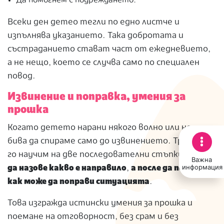
Да помогнем с подреждането.
Всеки ден детео тегли по едно листче и
изпълнява указанието. Така добротата и
състраданието стават част от ежедневието,
а не нещо, което се случва само по специален
повод.
Извинение и поправка, умения за
прошка
Когато детето нарани някого волно или не, не
бива да спираме само до извинението. Трябва да
го научим на две последователни стъпки:
първо
Важна
информация
да назове какво е направило
,
а после да помисли
как може да поправи ситуацията
.
Това изгражда истински умения за прошка и
поемане на отговорност, без срам и без