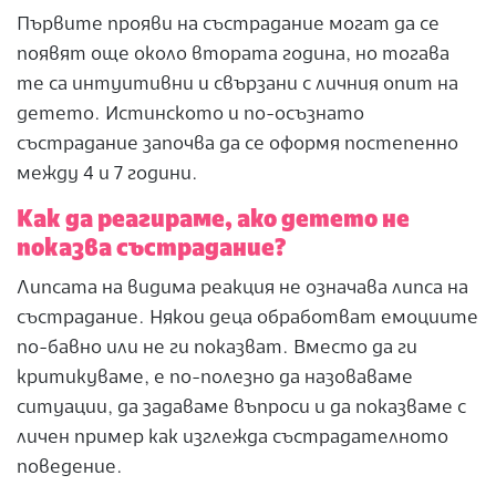
Първите прояви на състрадание могат да се
появят още около втората година, но тогава
те са интуитивни и свързани с личния опит на
детето. Истинското и по-осъзнато
състрадание започва да се оформя постепенно
между 4 и 7 години.
Как да реагираме, ако детето не
показва състрадание?
Липсата на видима реакция не означава липса на
състрадание. Някои деца обработват емоциите
по-бавно или не ги показват. Вместо да ги
критикуваме, е по-полезно да назоваваме
ситуации, да задаваме въпроси и да показваме с
личен пример как изглежда състрадателното
поведение.