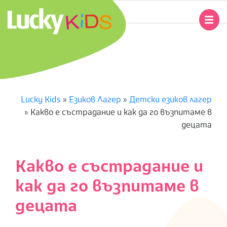
Skip
to
Primary
content
Navigation
L
Menu
U
C
Lucky Kids
»
Езиков Лагер
»
Детски езиков лагер
»
Какво е състрадание и как да го възпитаме в
K
децата
Y
Какво е състрадание и
K
как да го възпитаме в
I
децата
D