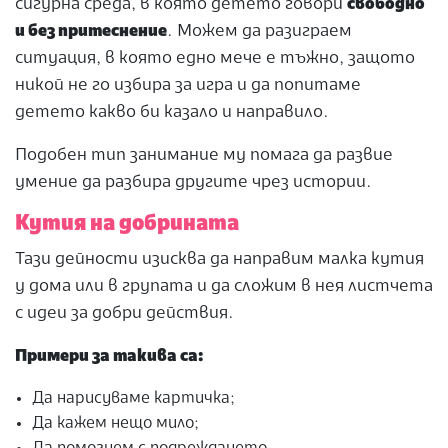
сигурна среда, в която детето говори
свободно
и без притеснение
. Можем да разиграем
ситуация, в която едно мече е тъжно, защото
никой не го избира за игра и да попитаме
детето какво би казало и направило.
Подобен тип занимание му помага да развие
умение да разбира другите чрез истории.
Кутия на добрината
Тази дейности изисква да направим малка кутия
у дома или в групата и да сложим в нея листчета
с идеи за добри действия.
Примери за такива са:
Да нарисуваме картичка;
Да кажем нещо мило;