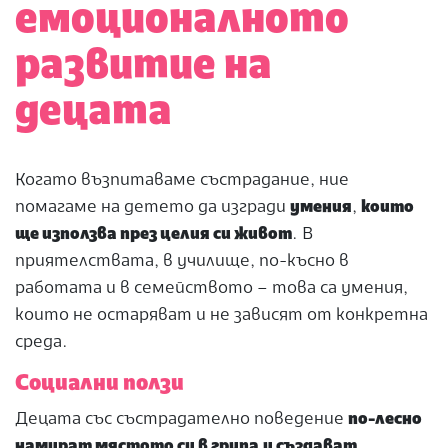
емоционалното
развитие на
децата
Когато възпитаваме състрадание, ние
помагаме на детето да изгради
умения
,
които
ще използва през целия си живот
. В
приятелствата, в училище, по-късно в
работата и в семейството – това са умения,
които не остаряват и не зависят от конкретна
среда.
Социални ползи
Децата със състрадателно поведение
по-лесно
намират мястото си в група
и създават