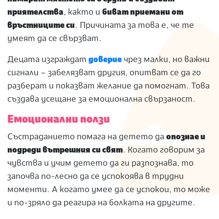
приятелства
, както и
биват приемани от
връстниците си
. Причината за това е, че те
умеят да се свързват.
Децата изграждат
доверие
чрез малки, но важни
сигнали – забелязват другия, опитват се да го
разберат и показват желание да помогнат. Това
създава усещане за емоционална свързаност.
Емоционални ползи
Състраданието помага на детето да
опознае и
подреди вътрешния си свят
. Когато говорим за
чувства и учим детето да ги разпознава, то
започва по-лесно да се успокоява в трудни
моменти. А когато умее да се успокои, то може
и по-зряло да реагира на болката на другите.