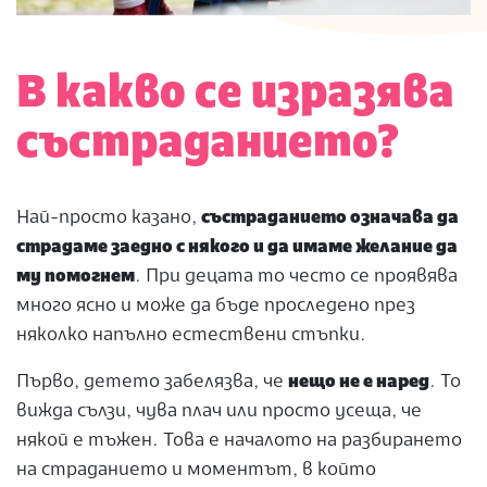
В какво се изразява
състраданието?
Най-просто казано,
състраданието означава да
страдаме заедно с някого и да имаме желание да
му помогнем
. При децата то често се проявява
много ясно и може да бъде проследено през
няколко напълно естествени стъпки.
Първо, детето забелязва, че
нещо не е наред
. То
вижда сълзи, чува плач или просто усеща, че
някой е тъжен. Това е началото на разбирането
на страданието и моментът, в който