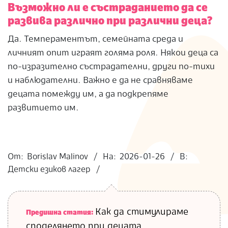
Възможно ли е състраданието да се
развива различно при различни деца?
Да. Темпераментът, семейната среда и
личният опит играят голяма роля. Някои деца са
по-изразително състрадателни, други по-тихи
и наблюдателни. Важно е да не сравняваме
децата помежду им, а да подкрепяме
развитието им.
2026-
01-
От:
Borislav Malinov
На:
2026-01-26
В:
26
Детски езиков лагер
Как да стимулираме
Предишна статия:
споделянето при децата