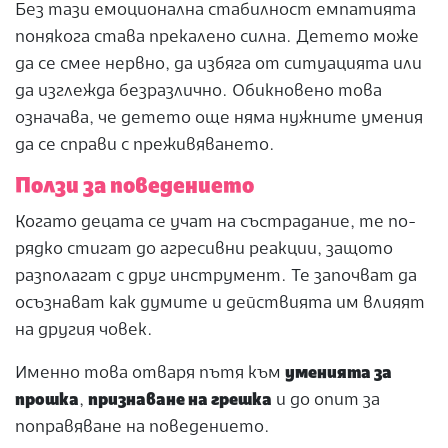
Без тази емоционална стабилност емпатията
понякога става прекалено силна. Детето може
да се смее нервно, да избяга от ситуацията или
да изглежда безразлично. Обикновено това
означава, че детето още няма нужните умения
да се справи с преживяването.
Ползи за поведението
Когато децата се учат на състрадание, те по-
рядко стигат до агресивни реакции, защото
разполагат с друг инструмент. Те започват да
осъзнават как думите и действията им влияят
на другия човек.
Именно това отваря пътя към
уменията за
прошка
,
признаване на грешка
и до опит за
поправяване на поведението.