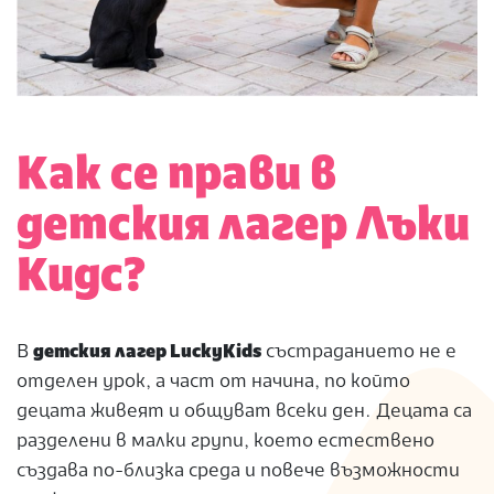
Как се прави в
детския лагер Лъки
Кидс?
В
детския лагер LuckyKids
състраданието не е
отделен урок, а част от начина, по който
децата живеят и общуват всеки ден. Децата са
разделени в малки групи, което естествено
създава по-близка среда и повече възможности