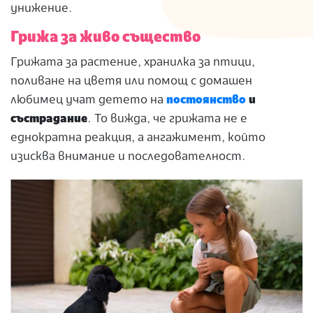
унижение.
Грижа за живо същество
Грижата за растение, хранилка за птици,
поливане на цветя или помощ с домашен
любимец учат детето на
постоянство
и
състрадание
. То вижда, че грижата не е
еднократна реакция, а ангажимент, който
изисква внимание и последователност.