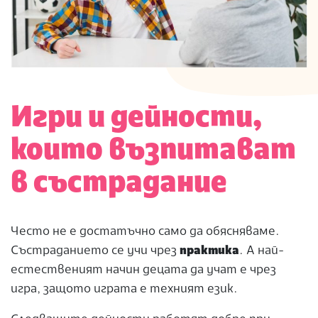
Игри и дейности,
които възпитават
в състрадание
Често не е достатъчно само да обясняваме.
Състраданието се учи чрез
практика
. А най-
естественият начин децата да учат е чрез
игра, защото играта е техният език.