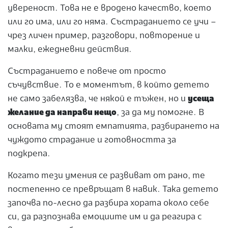
увереност. Това не е вродено качество, което
или го има, или го няма. Състраданието се учи –
чрез личен пример, разговори, повторение и
малки, ежедневни действия.
Състраданието е повече от просто
съчувствие. То е моментът, в който детето
не само забелязва, че някой е тъжен, но и
усеща
желание да направи нещо
, за да му помогне. В
основата му стоят емпатията, разбирането на
чуждото страдание и готовността за
подкрепа.
Когато тези умения се развиват от рано, те
постепенно се превръщат в навик. Така детето
започва по-лесно да разбира хората около себе
си, да разпознава емоциите им и да реагира с