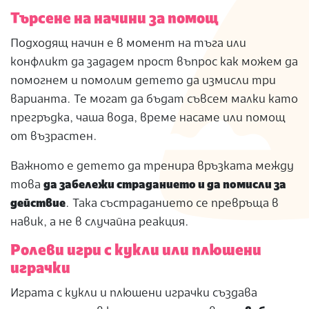
Търсене на начини за помощ
Подходящ начин е в момент на тъга или
конфликт да зададем прост въпрос как можем да
помогнем и помолим детето да измисли три
варианта. Те могат да бъдат съвсем малки като
прегръдка, чаша вода, време насаме или помощ
от възрастен.
Важното е детето да тренира връзката между
това
да забележи страданието и да помисли за
действие
. Така състраданието се превръща в
навик, а не в случайна реакция.
Ролеви игри с кукли или плюшени
играчки
Играта с кукли и плюшени играчки създава