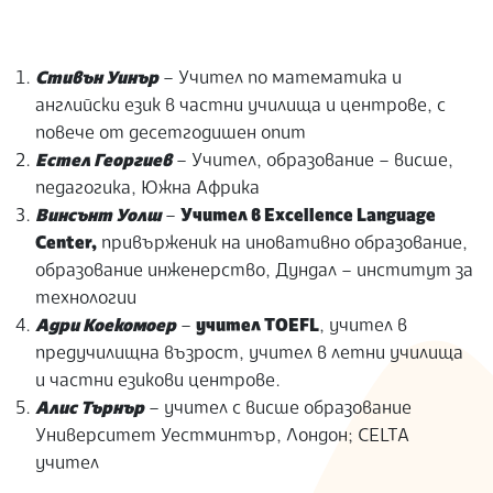
Стивън Уинър
– Учител по математика и
английски език в частни училища и центрове, с
повече от десетгодишен опит
Естел Георгиев
– Учител, образование – висше,
педагогика, Южна Африка
Винсънт Уолш
–
Учител в Excellence Language
Center,
привърженик на иновативно образование,
образование инженерство, Дундал – институт за
технологии
Адри Коекомоер
–
учител TОEFL
, учител в
предучилищна възрост, учител в летни училища
и частни езикови центрове.
Алис Търнър
– учител с висше образование
Университет Уестминтър, Лондон; СЕLTA
учител