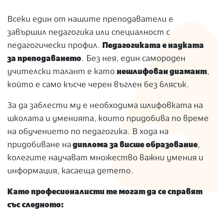
Всеки един от нашите преподаватели е
завършил педагогика или специалност с
педагогически профил.
Педагогиката е науката
за преподаването
. Без нея, един самороден
учителски талант е като
нешлифован диамант
,
който е само късче черен въглен без блясък.
За да заблести му е необходима шлифовката на
школата и уменията, които придобива по време
на обучението по педагогика. В хода на
придобиване на
диплома за висше образование
,
колегите научават множество важни умения и
информация, касаеща детето.
Като професионалисти те могат да се справят
със следното: