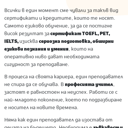
Всички в един момент сме чували за такъв вид
сертификати и кредитите, които те носят.
Самото езиково обучение, за да се постигне
висок резултат за
сертификат TOEFL, PET,
IELTS,
изисква
сериозна подготовка, обширни
езикови познания и умения
, които на
оперативно ниво дават необходимата
сигурност за преподаване.
В процеса на своята кариера, един преподавател
не спира да се обучава. В
професията учител
,
застоят е равностоен на неуспех. Работи се с
най-младото поколение, което по подразбиране
е носител на новите времена.
Няма как един преподавател да изостава от
децата на бъдещето. Необходима е
гъвкавост и