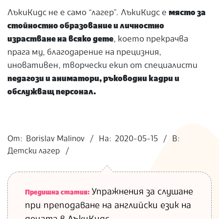
ЛъкиКидс не е само “лагер”. ЛъкиКидс е
място за
стойностно образование и личностно
израстване на всяко дете
, което прекрачва
прага му, благодарение на прецизния,
иновативен, творчески екип от специалисти
педагози и аниматори, ръководни кадри и
обслужващ персонал.
2020-
05-
От:
Borislav Malinov
На:
2020-05-15
В:
15
Детски лагер
Упражнения за слушане
Предишна статия:
при преподаване на английски език на