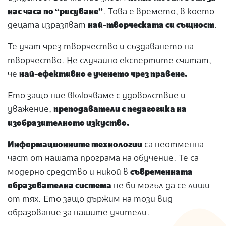
нас часа по “рисуване”
. Това е времето, в което
децата изразяват
най-творческата си същност
.
Те учат чрез творчество и създаването на
творчество. Не случайно експертите считат,
че
най-ефективно е ученето чрез правене.
Ето защо ние включваме с удоволствие и
уважение,
преподаватели с педагогика на
изобразителното изкуство.
Информационните технологии
са неотменна
част от нашата програма на обучение. Те са
модерно средство и никой в
съвременната
образователна система
не би могъл да се лиши
от тях. Ето защо държим на този вид
образование за нашите учители.