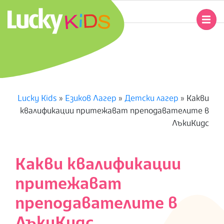
Skip
to
Primary
content
Navigation
L
Menu
U
C
Lucky Kids
»
Езиков Лагер
»
Детски лагер
»
Какви
квалификации притежават преподавателите в
K
ЛъкиКидс
Y
Какви квалификации
K
притежават
I
преподавателите в
D
ЛъкиКидс