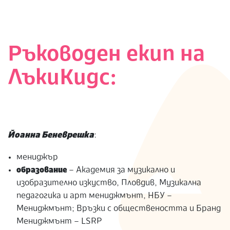
Ръководен екип на
ЛъкиКидс:
Йоанна Беневрешка
:
мениджър
образование
– Академия за музикално и
изобразително изкуство, Пловдив, Музикална
педагогика и арт мениджмънт, НБУ –
Мениджмънт; Връзки с обществеността и Бранд
Мениджмънт – LSRP