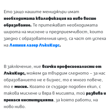
Ето защо нашите мениджъри имат
необходимата квалификация на ниво висше
образование.
Те притежават необходимата
широта на мислене и предприемчивост, които
заедно с образователния ценз, са част от успеха
на
Летния лагер ЛъкиКидс
.
В заключение, ние
всички професионалисти от
ЛъкиКидс,
можем да твърдим следното – за нас
образованието не е бизнес, то е много повече,
то е
мисия.
Когато се създаде подобен екип, с
такова мислене и вяра в мисията, той
развива и
пренася институцията
, за която работи, на
ново ниво.