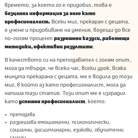
времето, за което го е придобил, това е
безценна информация за него като
професионалист.
Всеки миг, прекаран с децата,
е учене и придобиване на умения, водещи до все
по-голям процент
разрешени казуси, работещи
методики, ефективни резултати
.
В качеството си на преподавател с голям опит,
мога да твърдя, че всеки час, всеки урок, всяка
минута прекарана с децата, ме е водила до този
миг, в който аз като професионалист, мога да
напиша тази статия. Този опит ме е изградил
като
успешен професионалист
, което:
преподава
разрешава емоционални, психологически,
социални, дисциплинарни, езикови, обучителни