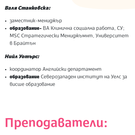
Валя Станковска:
заместник-мениджър
образование-
ВА Клинична социална работа, СУ;
MSC Стратегически Мениджъмнт, Университет
в Брайтън
Нийл Уотърс:
координатор Английски департамент
образование
Северозападен институт на Уелс за
висше образование
Преподаватели: