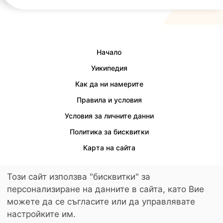
Начало
Уикипедия
Как да ни намерите
Правила и условия
Условия за личните данни
Политика за бисквитки
Карта на сайта
Този сайт използва "бисквитки" за
персонализиране на данните в сайта, като Вие
Осигурен е достъп за хора с увреждания.
можете да се съгласите или да управлявате
© 2026 LuckyKids. All Rights Reserved.
настройките им.