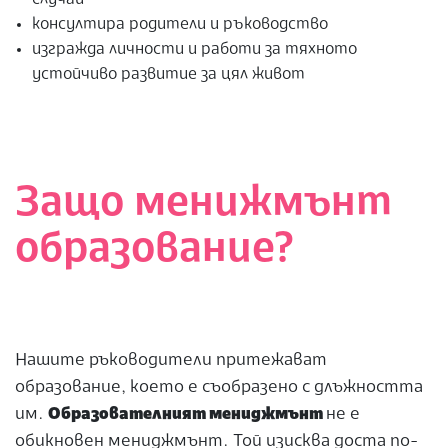
случаи
консултира родители и ръководство
изгражда личности и работи за тяхното
устойчиво развитие за цял живот
Защо менижмънт
образование?
Нашите ръководители притежават
образование, което е съобразено с длъжността
им.
Образователният мениджмънт
не е
обикновен мениджмънт. Той изисква доста по-