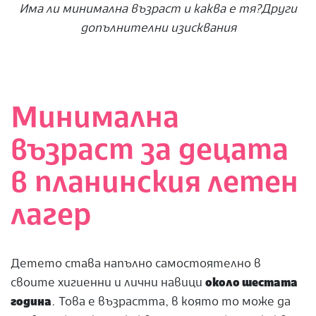
Има ли минимална възраст и каква е тя?Други
допълнителни изисквания
Минимална
възраст за децата
в планинския летен
лагер
Детето става напълно самостоятелно в
своите хигиенни и лични навици
около шестата
година
. Това е възрастта, в която то може да