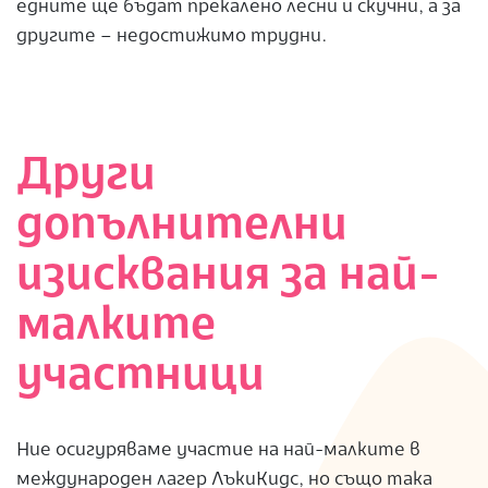
едните ще бъдат прекалено лесни и скучни, а за
другите – недостижимо трудни.
Други
допълнителни
изисквания за най-
малките
участници
Ние осигуряваме участие на най-малките в
международен лагер ЛъкиКидс, но също така