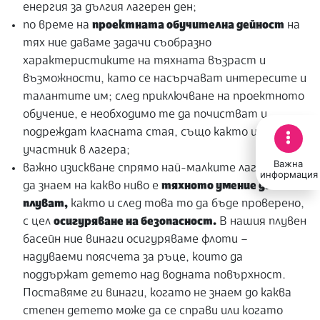
енергия за дългия лагерен ден;
по време на
проектната обучителна дейност
на
тях ние даваме задачи съобразно
характеристиките на тяхната възраст и
възможности, като се насърчават интересите и
талантите им; след приключване на проектното
обучение, е необходимо те да почистват и
подреждат класната стая, също както и всеки
участник в лагера;
Важна
важно изискване спрямо най-малките лагерници е
информация
да знаем на какво ниво е
тяхното умение да
плуват,
както и след това то да бъде проверено,
с цел
осигуряване на безопасност.
В нашия плувен
басейн ние винаги осигуряваме флоти –
надуваеми поясчета за ръце, които да
поддържат детето над водната повърхност.
Поставяме ги винаги, когато не знаем до каква
степен детето може да се справи или когато