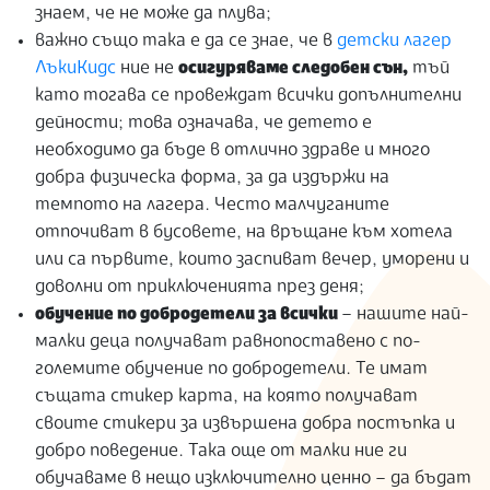
знаем, че не може да плува;
важно също така е да се знае, че в
детски лагер
ЛъкиКидс
ние не
осигуряваме следобен сън,
тъй
като тогава се провеждат всички допълнителни
дейности; това означава, че детето е
необходимо да бъде в отлично здраве и много
добра физическа форма, за да издържи на
темпото на лагера. Често малчуганите
отпочиват в бусовете, на връщане към хотела
или са първите, които заспиват вечер, уморени и
доволни от приключенията през деня;
обучение по добродетели за всички
– нашите най-
малки деца получават равнопоставено с по-
големите обучение по добродетели. Те имат
същата стикер карта, на която получават
своите стикери за извършена добра постъпка и
добро поведение. Така още от малки ние ги
обучаваме в нещо изключително ценно – да бъдат