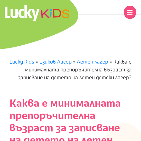
Skip
to
Primary
content
Navigation
L
Menu
U
C
Lucky Kids
»
Езиков Лагер
»
Летен лагер
»
Каква е
минималната препоръчителна възраст за
K
записване на детето на летен детски лагер?
Y
Каква е минималната
K
препоръчителна
I
възраст за записване
D
на детето на летен