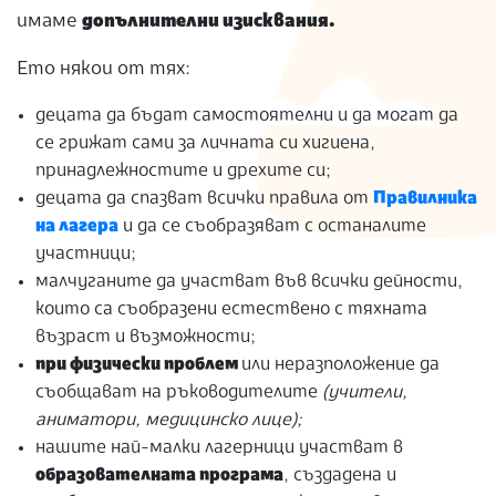
имаме
допълнителни изисквания.
Ето някои от тях:
децата да бъдат самостоятелни и да могат да
се грижат сами за личната си хигиена,
принадлежностите и дрехите си;
децата да спазват всички правила от
Правилника
на лагера
и да се съобразяват с останалите
участници;
малчуганите да участват във всички дейности,
които са съобразени естествено с тяхната
възраст и възможности;
при физически проблем
или неразположение да
съобщават на ръководителите
(учители,
аниматори, медицинско лице);
нашите най-малки лагерници участват в
образователната програма
, създадена и