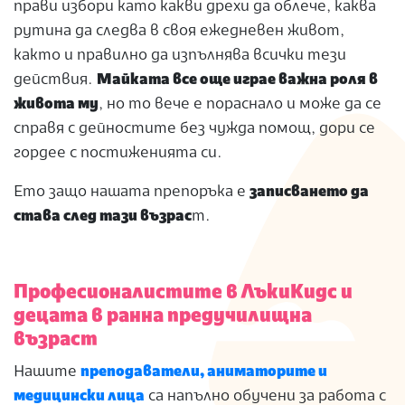
прави избори като какви дрехи да облече, каква
рутина да следва в своя ежедневен живот,
както и правилно да изпълнява всички тези
действия.
Майката все още играе важна роля в
живота му
, но то вече е пораснало и може да се
справя с дейностите без чужда помощ, дори се
гордее с постиженията си.
Ето защо нашата препоръка е
записването да
става след тази възрас
т.
Професионалистите в ЛъкиКидс и
децата в ранна предучилищна
възраст
Нашите
преподаватели, аниматорите и
медицински лица
са напълно обучени за работа с