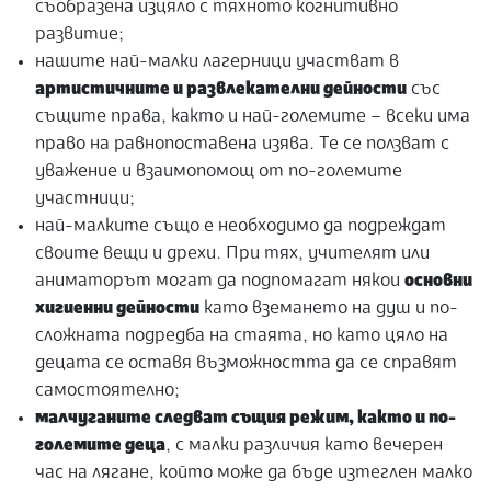
съобразена изцяло с тяхното когнитивно
развитие;
нашите най-малки лагерници участват в
артистичните и развлекателни дейности
със
същите права, както и най-големите – всеки има
право на равнопоставена изява. Те се ползват с
уважение и взаимопомощ от по-големите
участници;
най-малките също е необходимо да подреждат
своите вещи и дрехи. При тях, учителят или
аниматорът могат да подпомагат някои
основни
хигиенни дейности
като вземането на душ и по-
сложната подредба на стаята, но като цяло на
децата се оставя възможността да се справят
самостоятелно;
малчуганите следват същия режим, както и по-
големите деца
, с малки различия като вечерен
час на лягане, който може да бъде изтеглен малко