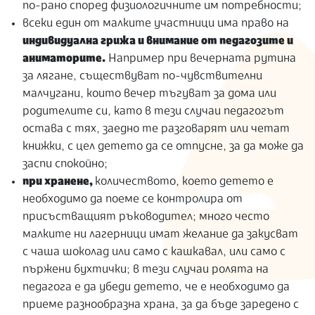
по-рано според физиологичните им потребности;
всеки един от малките участници има право на
индивидуална грижа и внимание от педагозите и
аниматорите.
Например при вечерната рутина
за лягане, съществуват по-чувствителни
малчугани, които вечер тъгуват за дома или
родителите си, като в тези случаи педагогът
остава с тях, заедно те разговарят или четат
книжки, с цел детето да се отпусне, за да може да
заспи спокойно;
при хранене,
количеството, което детето е
необходимо да поеме се контролира от
присъстващият ръководител; много често
малките ни лагерници имат желание да закусват
с чаша шоколад или само с кашкавал, или само с
пържени бухтички; в тези случаи ролята на
педагога е да убеди детето, че е необходимо да
приеме разнообразна храна, за да бъде заредено с