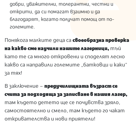
добри, уважителни, толерантни, честни и
открити, да си помагат взаимно и да
благодарят, когато получат помощ от по-
големите.
Понякога малките деца са
своеобразна проверка
на какво сме научили нашите лагерници,
тъй
като те са много откровени и споделят лесно
какво са направили големите „батковци и каки“
за тях!
В заключение –
предучилищната възраст се
счита за подходяща за записване в нашия лагер,
там където детето ще се почувства зряло,
самостоятелно и смело, там където го чакат
откривателства и нови приятели!