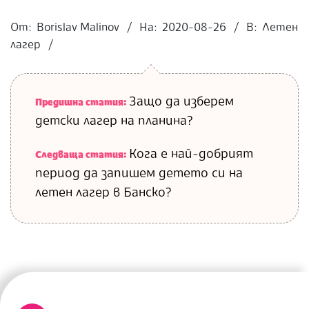
2020-
08-
От:
Borislav Malinov
На:
2020-08-26
В:
Летен
26
лагер
Защо да изберем
Предишна статия:
детски лагер на планина?
Кога е най-добрият
Следваща статия:
период да запишем детето си на
летен лагер в Банско?