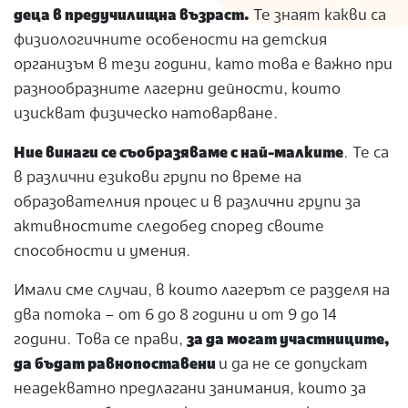
деца в предучилищна възраст.
Те знаят какви са
физиологичните особености на детския
организъм в тези години, като това е важно при
разнообразните лагерни дейности, които
изискват физическо натоварване.
Ние винаги се съобразяваме с най-малките
. Те са
в различни езикови групи по време на
образователния процес и в различни групи за
активностите следобед според своите
способности и умения.
Имали сме случаи, в които лагерът се разделя на
два потока – от 6 до 8 години и от 9 до 14
години. Това се прави,
за да могат участниците,
да бъдат равнопоставени
и да не се допускат
неадекватно предлагани занимания, които за