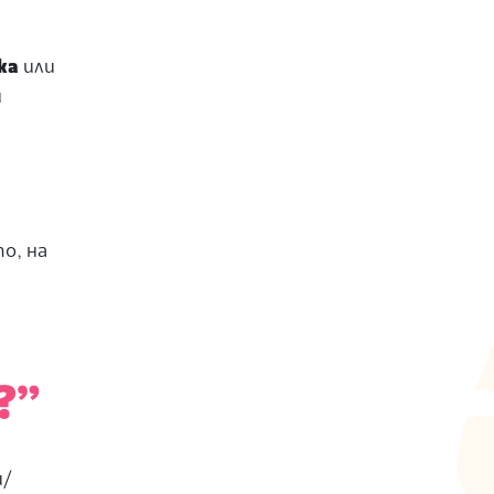
ка
или
и
о, на
?”
и/