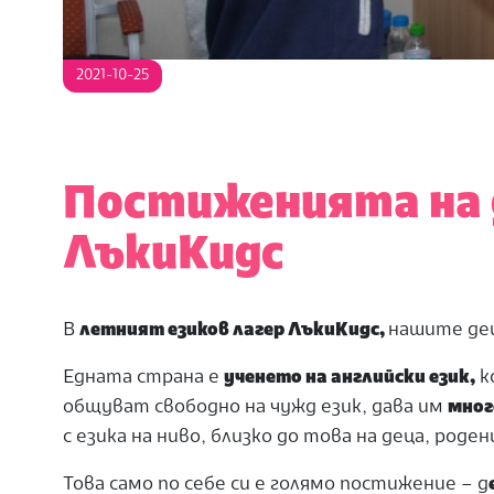
2021-10-25
Постиженията на д
ЛъкиКидс
В
летният езиков лагер ЛъкиКидс,
нашите дец
Едната страна е
ученето на английски език,
к
общуват свободно на чужд език, дава им
мног
с езика на ниво, близко до това на деца, роден
Това само по себе си е голямо постижение – д