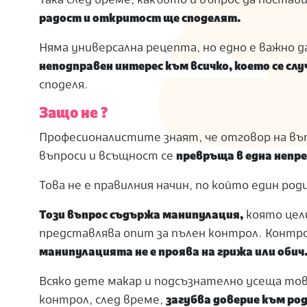
Така след време, какъвто и въпрос да постав
радост и откритост ще споделят.
Няма универсална рецепта, но едно е важно 
неподправен интерес към всичко, което се слу
споделя.
Защо не ?
Професионалистите знаят, че отговор на въп
въпроси и всъщност се
превръща в една непр
Това не е правилния начин, по който един р
Този въпрос съдържа манипулация,
която цел
представлява опит за пълен контрол. Контрол
манипулацията не е проява на грижа или обич
Всяко дете макар и подсъзнателно усеща това
контрол, след време,
загубва доверие към ро