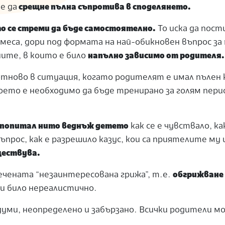
е да
срещне пълна съпротива в споделянето.
то се стреми да бъде самостоятелно.
То иска да пост
намеса, дори под формата на най-обикновен въпрос за
ните, в които е било
напълно зависимо от родителя
отново в ситуация, когато родителят е имал пълен
оето е необходимо да бъде тренирано за голям пери
 попитал нито веднъж детето
как се е чувствало, ка
ъпрос, как е разрешило казус, кои са приятелите му 
ъществува.
речената “незаинтересована грижа”, т.е.
обгрижване
би било нереалистично.
думи, неопределено и забързано. Всички родители м