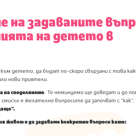
е на задаваните въпр
ията на детето в
към детето, да бъдат по-скоро свързани с това как
рило нови приятели.
а на споделянето
. Те неминуемо ще доведат и до по
мисъл е желателно въпросите да започват с “как”, “
защо”.
ния живот и да задаваме конкретни въпроси като: