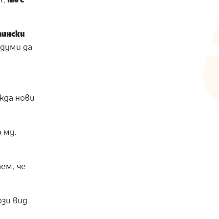
т,
те с
тински
 думи да
жда нови
 му.
ем, че
ози вид