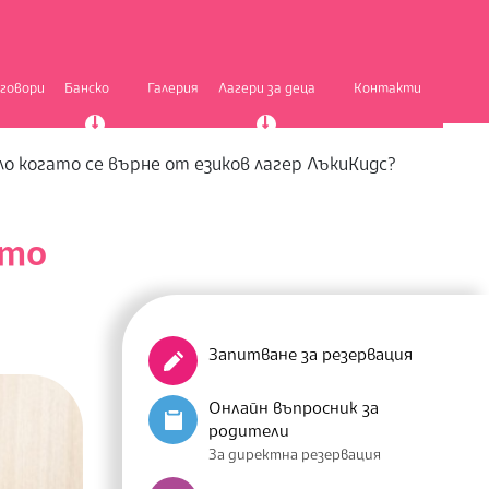
тговори
Банско
Галерия
Лагери за деца
Контакти
ло когато се върне от езиков лагер ЛъкиКидс?
ато
Запитване за резервация
Онлайн въпросник за
родители
За директна резервация