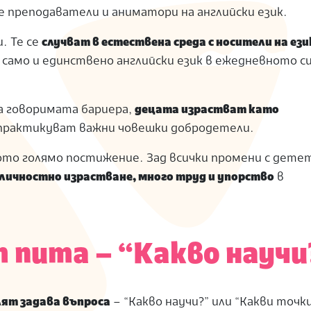
те преподаватели и аниматори на английски език.
. Те се
случват в естествена среда с носители на ези
само и единствено английски език в ежедневното с
на говоримата бариера,
децата израстват като
 практикуват важни човешки добродетели.
ото голямо постижение. Зад всички промени с детет
личностно израстване, много труд и упорство
в
 пита – “Какво научи
ят задава въпроса
– “Какво научи?” или “Какви точк