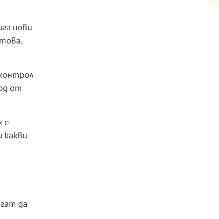
ига нови
 това,
.
 контрол
од от
к е
и какви
огат да