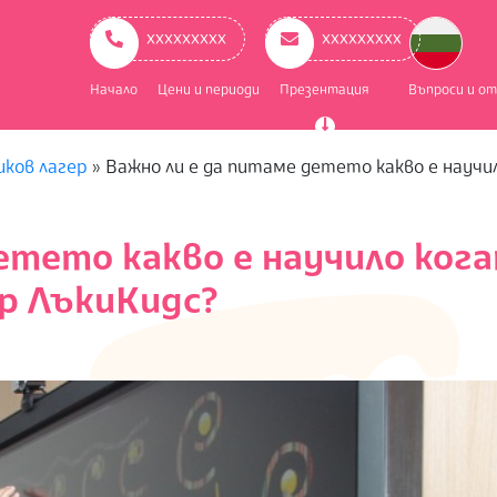
ry
ation
ххххххххх
ххххххххх
Начало
Цени и периоди
Презентация
Въпроси и о
иков лагер
»
Важно ли е да питаме детето какво е научи
етето какво е научило ког
ер ЛъкиКидс?