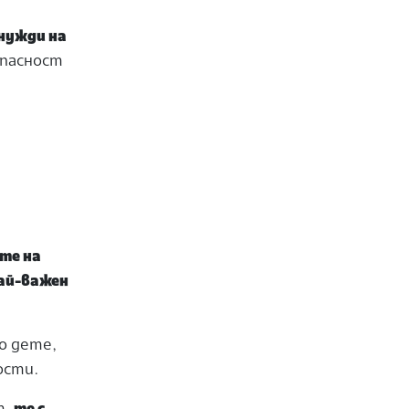
нужди на
опасност
те на
ай-важен
о дете,
дости.