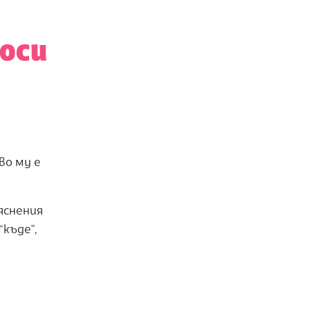
оси
во му е
яснения
къде”,