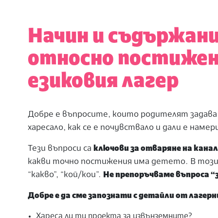
Начин и съдържани
относно постижен
езиковия лагер
Добре е въпросите, които родителят задава 
харесало, как се е почувствало и дали е наме
Тези въпроси са
ключови за отваряне на канал
какви точно постижения има детето. В този с
“какво”, “кой/кои”.
Не препоръчваме въпроса “
Добре е да сме запознати с детайли от лагер
Хареса ли ти проекта за извънземните?