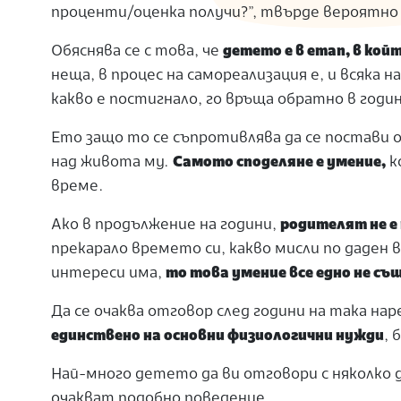
проценти/оценка получи?”, твърде вероятно 
Обяснява се с това, че
детето е в етап, в кой
неща, в процес на самореализация е, и всяка 
какво е постигнало, го връща обратно в годи
Ето защо то се съпротивлява да се постави 
над живота му.
Самото споделяне е умение,
к
време.
Ако в продължение на години,
родителят не е
прекарало времето си, какво мисли по даден в
интереси има,
то това умение все едно не с
Да се очаква отговор след години на така на
единствено на основни физиологични нужди
, 
Най-много детето да ви отговори с няколко 
очакват подобно поведение.