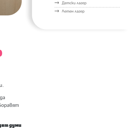
Детски лагер
Летен лагер
р
и.
 да
 боравят
рдят думи