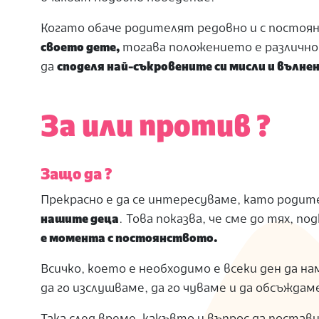
Когато обаче родителят редовно и с постоя
своето дете,
тогава положението е различно.
да
споделя най-съкровените си мисли и вълне
За или против ?
Защо да ?
Прекрасно е да се интересуваме, като роди
нашите деца
. Това показва, че сме до тях, 
е момента с постоянството.
Всичко, което е необходимо е всеки ден да 
да го изслушваме, да го чуваме и да обсъжда