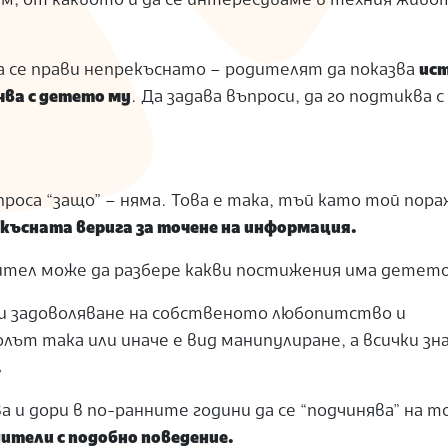
им, от каквото и да се интересуваме в техния живо
да се прави непрекъснато – родителят да показва
ис
чва с детето му
. Да задава въпроси, да го подтиква с
роса “защо” – няма. Това е така, тъй като той пора
екъсната верига за точене на информация.
одител може да разбере какви постижения има детето
и задоволяване на собственото любопитство и
ът така или иначе е вид манипулиране, а всички зна
.
 и дори в по-ранните години да се “подчинява” на т
дители с подобно поведение.