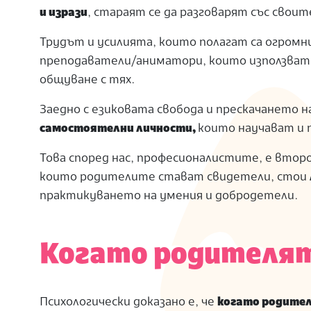
и изрази
, стараят се да разговарят със свои
Трудът и усилията, които полагат са огромни
преподаватели/аниматори, които използват 
общуване с тях.
Заедно с езиковата свобода и прескачането 
самостоятелни личности,
които научават и
Това според нас, професионалистите, е втор
които родителите стават свидетели, стои
практикуването на умения и добродетели.
Когато родителят
Психологически доказано е, че
когато родител