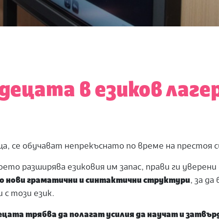
ецата в езиков лаге
а, се обучават непрекъснато по време на престоя с
оето разширява езиковия им запас, прави ги уверени
о нови граматични и синтактични структури
, за да
и с този език.
ецата трябва да полагат усилия да научат и затвъ