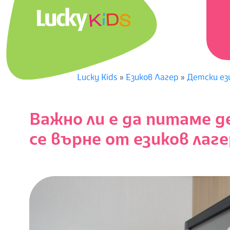
Skip
Prima
to
Navig
content
Menu
L
U
Lucky Kids
»
Езиков Лагер
»
Детски ез
C
K
Важно ли е да питаме д
се върне от езиков лаг
Y
K
I
D