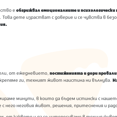
нство е
обгрижвал емоционалните и психологически 
 Това дете израстват с доверие и се чувства в без
ния.
тели, от ежедневието,
постиженията и дори провали
подкрепяме ги, техният живот наистина ни вълнува.
Н
намираме минути, в които да бъдем истински с нашет
ме с него неговия живот, решения, притеснения и ра