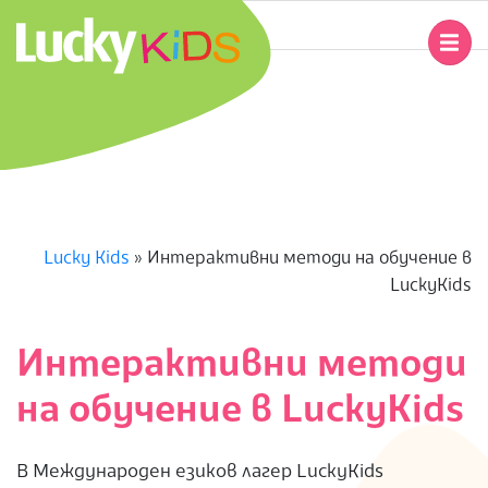
Skip
to
Primary
content
Navigation
L
Menu
U
C
K
Lucky Kids
»
Интерактивни методи на обучение в
LuckyKids
Y
K
Интерактивни методи
на обучение в LuckyKids
I
D
В Международен езиков лагер LuckyKids