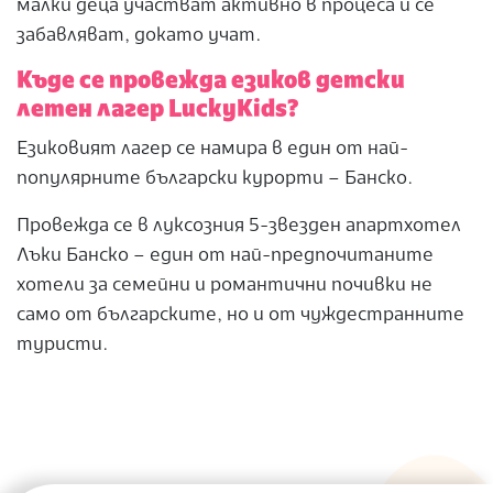
малки деца участват активно в процеса и се
забавляват, докато учат.
Къде се провежда езиков детски
летен лагер LuckyKids?
Езиковият лагер се намира в един от най-
популярните български курорти – Банско.
Провежда се в луксозния 5-звезден апартхотел
Лъки Банско – един от най-предпочитаните
хотели за семейни и романтични почивки не
само от българските, но и от чуждестранните
туристи.