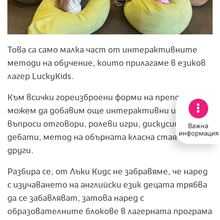
Това са само малка част от интерактивните
методи на обучение, които прилагаме в езиков
лагер LuckyKids.
Към всички гореизброени форми на преподаване
можем да добавим още интерактивни игри на
въпроси отговори, ролеви игри, дискусии,
Важна
информация
дебати, метод на обърната класна стая и много
други.
Разбира се, от Лъки Кидс не забравяме, че наред
с изучаването на английски език децата трябва
да се забавляват, затова наред с
образователните блокове в лагерната програма