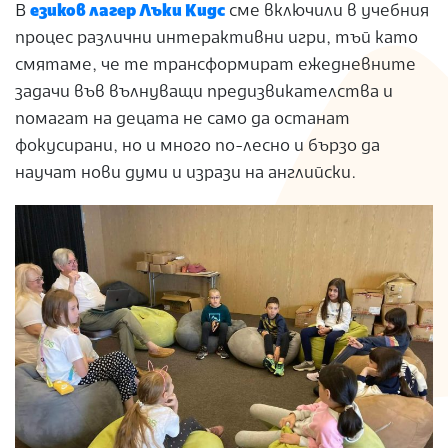
В
езиков лагер Лъки Кидс
сме включили в учебния
процес различни интерактивни игри, тъй като
смятаме, че те трансформират ежедневните
задачи във вълнуващи предизвикателства и
помагат на децата не само да останат
фокусирани, но и много по-лесно и бързо да
научат нови думи и изрази на английски.