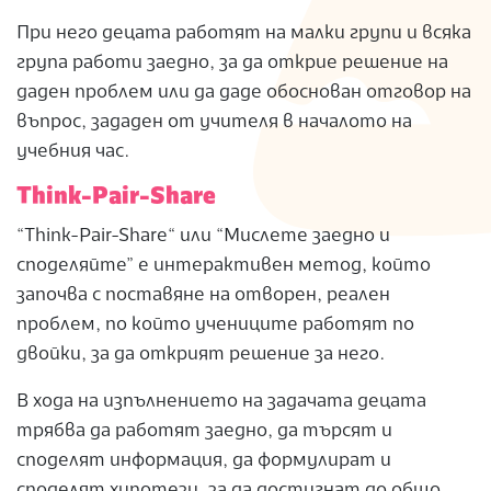
При него децата работят на малки групи и всяка
група работи заедно, за да открие решение на
даден проблем или да даде обоснован отговор на
въпрос, зададен от учителя в началото на
учебния час.
Think-Pair-Share
“Think-Pair-Share“ или “Мислете заедно и
споделяйте” е интерактивен метод, който
започва с поставяне на отворен, реален
проблем, по който учениците работят по
двойки, за да открият решение за него.
В хода на изпълнението на задачата децата
трябва да работят заедно, да търсят и
споделят информация, да формулират и
споделят хипотези, за да достигнат до общо