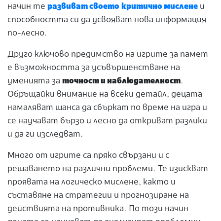
начин те
развиват своето
критично мислене
и
способността си да усвояват нова информация
по-лесно.
Друго ключово предимство на игрите за памет
е възможността за усъвършенстване на
уменията за
точност и наблюдателност
.
Обръщайки внимание на всеки детайл, децата
намаляват шанса да сбъркат по време на игра и
се научават бързо и лесно да откриват разлики
и да ги изследват.
Много от игрите са пряко свързани и с
решаването на различни проблеми. Те изискват
проявата на логическо мислене, както и
съставяне на стратегии и прогнозиране на
действията на противника. По този начин