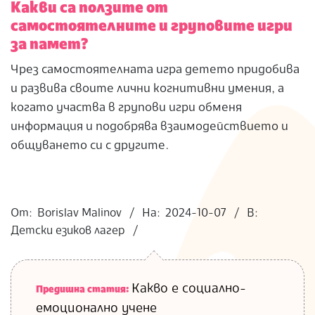
Какви са ползите от
самостоятелните и груповите игри
за памет?
Чрез самостоятелната игра детето придобива
и развива своите лични когнитивни умения, а
когато участва в групови игри обменя
информация и подобрява взаимодействието и
общуването си с другите.
2024-
10-
От:
Borislav Malinov
На:
2024-10-07
В:
07
Детски езиков лагер
Какво е социално-
Предишна статия:
емоционално учене