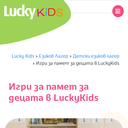
Skip
to
Primary
content
Navigation
L
Menu
U
C
Lucky Kids
»
Езиков Лагер
»
Детски езиков лагер
»
Игри за памет за децата в LuckyKids
K
Y
Игри за памет за
K
децата в LuckyKids
I
D