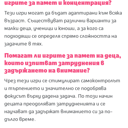
игрите за памет и концентрация?
Тези игри могат да бъдат адаптирани към всяка
възраст. Съществуват различни варианти за
малки деца, ученици и юноши, а за кого са
подходящи се определя спрямо сложността на
задачите в тях.
Помагат ли игрите за памет на деца,
които изпитват затруднения в
задържането на внимание?
Чрез тези игри се стимулират самоконтролът
и търпението и значително се подобрява
фокусът върху дадена задача. По този начин
децата преодоляват затрудненията и се
научават да задържат вниманието си за по-
дълго време.