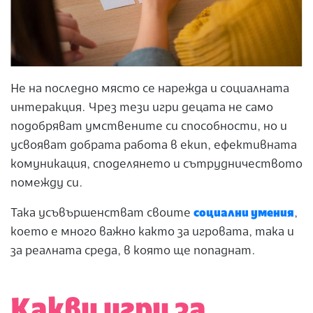
Не на последно място се нарежда и социалната
интеракция. Чрез тези игри децата не само
подобряват умствените си способности, но и
усвояват добрата работа в екип, ефективната
комуникация, споделянето и сътрудничеството
помежду си.
Така усъвършенстват своите
социални умения
,
което е много важно както за игровата, така и
за реалната среда, в която ще попаднат.
Какви игри за