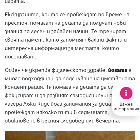
играта.
Екскурзиите, които се провеждат по време на
престоя, помагат на децата да получат нови
знания по лесен и забавен начин. Те тренират
своята памет, като запомнят важни факти и
интересна информация за местата, които
посещават.
Освен че укрепва физическото здраве,
йогата
е
много подходяща и за подсилване на умствената
концентрация. Тя помага на децата да се
фокусират и да развият самодисциплина. В
лагера Лъки Кидс йога занимания за деца се
Важна
информация
провеждат няколко пъти в седмицата,
обикновено в късния следобед или вечерта.