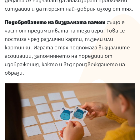
децата се научават да анализират проблемни
ситуации и да търсят най-добрия изход от тях.
Подобряването на визуалната памет
също е
част от предимствата на тези игри. Това се
постига чрез различни карти, пъзели или
картинки. Играта с тях подпомага визуалните
асоциации, запомнянето на поредици от
изображения, както и възпроизвеждането на
образи.