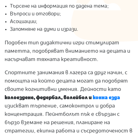
Търсене на информация по дадена тема;
Въпроси и отговори;
Асоциации;
Запомняне на думи и изрази.
Подобен тип дидактични игри стимулират
паметта, подобряват вниманието на децата и
насърчават тяхната креативност.
Спортните занимания в лагера са друг начин, с
помощта на който децата могат да подобрят
своите когнитивни умения. Дейности като
колоездене, федербал, волейбол и
конна езда
изискват търпение, самоконтрол и добра
концентрация. Пейнтболът пък е свързан с
бързо вземане на решения, планиране на
стратегии, екипна работа и съсредоточеност в