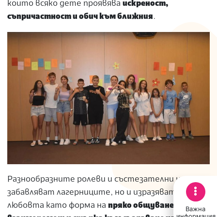
които всяко дете проявява
искреност,
съпричастност и обич към ближния
.
Разнообразните ролеви и състезателни игри
забавляват лагерниците, но и изразяват
любовта като форма на
пряко общуване,
Важна
информация