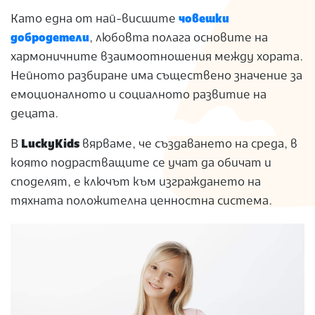
S
Като една от най-висшите
човешки
добродетели
, любовта полага основите на
хармоничните взаимоотношения между хората.
Нейното разбиране има съществено значение за
емоционалното и социалното развитие на
децата.
В
LuckyKids
вярваме, че създаването на среда, в
която подрастващите се учат да обичат и
споделят, е ключът към изграждането на
тяхната положителна ценностна система.