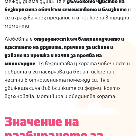
между двама души. Тя е
дълбокото чувство на
безкористна обич към семейството и близките
и
се изразява чрез преданост и подкрепа в трудни
моменти.
Любовта е
отдаденост към благополучието и
щастието на другите, причина за искане и
даване на прошка и начин за проява на
милосърдие
. Тя възпитава у хората човечност и
доброта и ги насърчава да бъдат искрени и
честни в отношенията помежду си. Тя е
движеща сила във всичките си форми, която
вдъхновява, мотивира и обединява хората.
Значение на