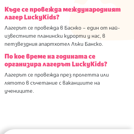
Къде се провежда международният
лагер LuckyKids?
Лагерът се провежда в Баснко – един от най-
известните планински курорти у нас, в
петзвездния апартхотел Лъки Банско.
По кое време на годината се
организира лагерът LuckyKids?
Лагерът се провежда през пролетта или
лятото в съчетание с ваканциите на
учениците.