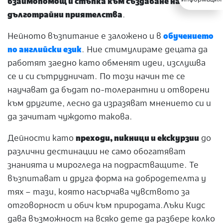
взаимопомощ и стъпка към създаване на
дълготрайни приятелства
.
Нейното възпитание е заложено и в
обучението
по английски език
. Ние стимулираме децата да
работят заедно като обменят идеи, изслушва
се и си сътрудничат. По този начин те се
научават да бъдат по-толерантни и отворени
към другите, лесно да изразяват мнението си и
да зачитат чуждото такова.
Дейности като
преходи, пикници и екскурзии
до
различни дестинации не само обогатяват
знанията и мирогледа на подрастващите. Те
възпитават и друга форма на добродетелта у
тях – тази, която насърчава чувството за
отговорност и обич към природата.Лъки Кидс
дава възможност на всяко дете да разбере колко