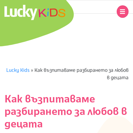
Skip
to
Primary
content
Navigation
L
Menu
U
C
K
Lucky Kids
»
Как възпитаваме разбирането за любов
в децата
Y
K
Как възпитаваме
разбирането за любов в
I
децата
D