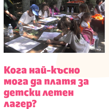
Кога най-късно
мога да платя за
детски летен
лагер?