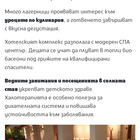
Много лагерници проявяват интерес към
уроците по кулинария
, а готвенето завършват
с вкусна дегустация.
Хотелският комплекс разполага с модерен СПА
център. Децата се учат да плуват в топли био
басейни под грижите на квалифицирани
спасители.
Водните занимания и посещенията в солната
стая
укрепват детското здраве.
Халотерапията е особено полезна за
дихателната система и повишава
устойчивостта към заболявания.