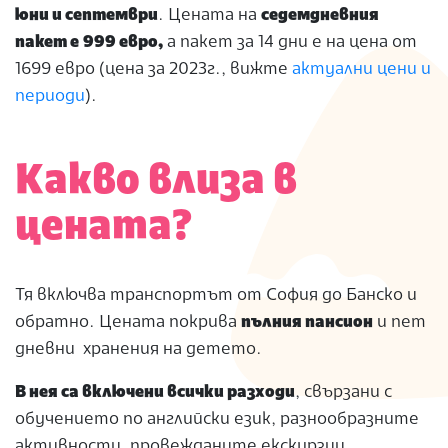
юни и септември
. Цената на
седемдневния
пакет е
999 евро,
а пакет за 14 дни е на цена от
1699 евро (цена за 2023г., вижте
актуални цени и
периоди
).
Какво влиза в
цената?
Тя включва транспортът от София до Банско и
обратно. Цената покрива
пълния пансион
и пет
дневни хранения на детето.
В нея са включени всички разходи
, свързани с
обучението по английски език, разнообразните
активности, провежданите екскурзии,