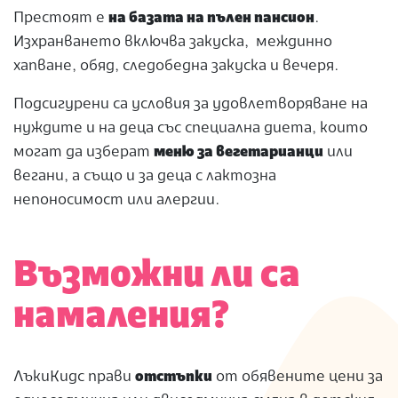
Престоят е
на базата на пълен пансион
.
Изхранването включва закуска, междинно
хапване, обяд, следобедна закуска и вечеря.
Подсигурени са условия за удовлетворяване на
нуждите и на деца със специална диета, които
могат да изберат
меню за вегетарианци
или
вегани, а също и за деца с лактозна
непоносимост или алергии.
Възможни ли са
намаления
?
ЛъкиКидс прави
отстъпки
от обявените цени за