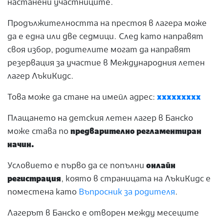
настанени участниците.
Продължителността на престоя в лагера може
да е една или две седмици. След като направят
своя избор, родителите могат да направят
резервация за участие в Международния летен
лагер ЛъкиКидс.
Това може да стане на имейл адрес:
ххххххххх
Плащането на детския летен лагер в Банско
може става по
предварително регламентиран
начин.
Условието е първо да се попълни
онлайн
регистрация
, която в страницата на ЛъкиКидс е
поместена като
Въпросник за родителя
.
Лагерът в Банско е отворен между месеците