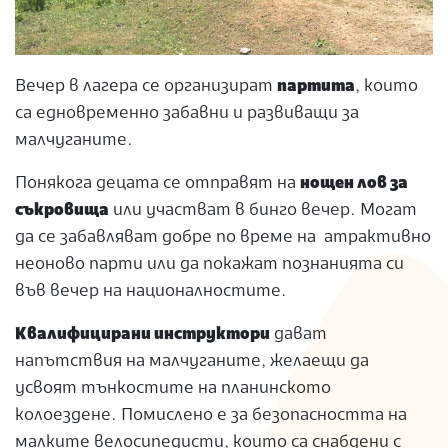
Вечер в лагера се организират
партита
, които
са едновременно забавни и развиващи за
малчуганите.
Понякога децата се отправят на
нощен лов за
съкровища
или участват в бинго вечер. Могат
да се забавляват добре по време на атрактивно
неоново парти или да покажат познанията си
във вечер на националностите.
Квалифицирани инструктори
дават
напътствия на малчуганите, желаещи да
усвоят тънкостите на планинското
колоездене. Помислено е за безопасността на
малките велосипедисти, които са снабдени с