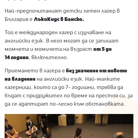
Най-предпочитаният детски летен лагер в
България е
ЛъкиКидс в Банско.
Той е международен лагер с изучаване на
английски език. В него могат да се запишат
момчета и момичета на възраст
от 5 до
14 години
, включително.
Приемането в лагера е
без значение от нивото
на владеене
на английски език. Най-малките
лагерници, които са до 7- годишни, трябва да
бъдат с придружител по време на престоя си, за
да се адаптират по-лесно към обстановката.