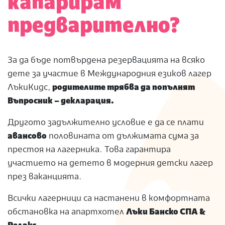
капарирам
предварително
?
За да бъде потвърдена резервацията на всяко
дете за участие в Международния езиков лагер
ЛъкиКидс,
родителите трябва да попълнят
Въпросник – декларация.
Другото задължително условие е да се плати
авансово
половината от дължимата сума за
престоя на лагерника. Това гарантира
участието на детето в модерния детски лагер
през ваканцията.
Всички лагерници са настанени в комфортната
обстановка на апартхотел
Лъки Банско СПА &