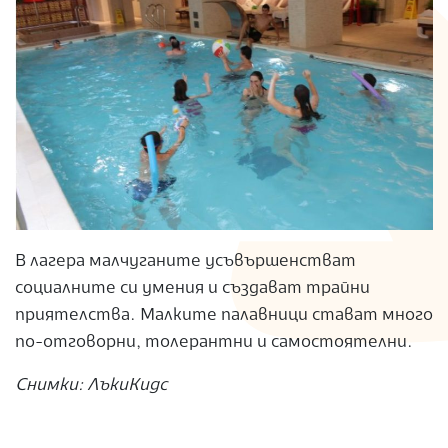
В лагера малчуганите усъвършенстват
социалните си умения и създават трайни
приятелства. Малките палавници стават много
по-отговорни, толерантни и самостоятелни.
Снимки: ЛъкиКидс