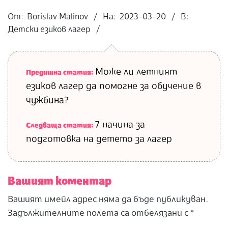
2023-
03-
От:
Borislav Malinov
На:
2023-03-20
В:
20
Детски езиков лагер
Може ли летният
Предишна статия:
езиков лагер да помогне за обучение в
чужбина?
7 начина за
Следваща статия:
подготовка на детето за лагер
Вашият коментар
Вашият имейл адрес няма да бъде публикуван.
Задължителните полета са отбелязани с
*