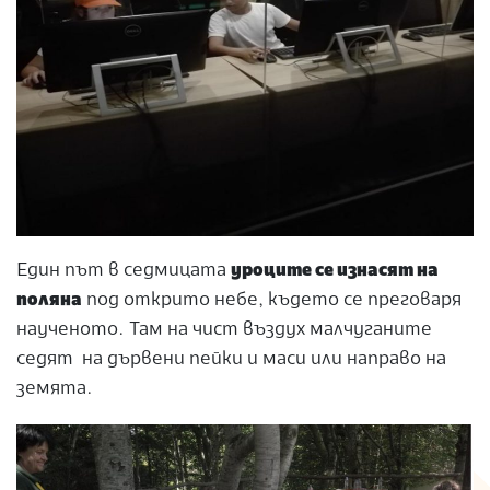
Един път в седмицата
уроците се изнасят на
поляна
под открито небе, където се преговаря
наученото. Там на чист въздух малчуганите
седят на дървени пейки и маси или направо на
земята.