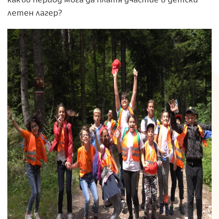
какъв период мога да платя участие в детски
летен лагер?