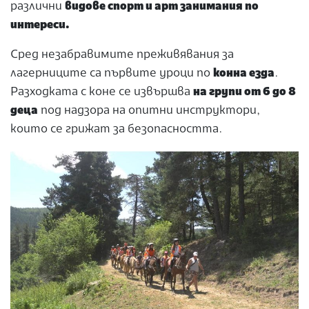
различни
видове спорт и арт занимания по
интереси.
Сред незабравимите преживявания за
лагерниците са първите уроци по
конна езда
.
Разходката с коне се извършва
на групи от 6 до 8
деца
под надзора на опитни инструктори,
които се грижат за безопасността.