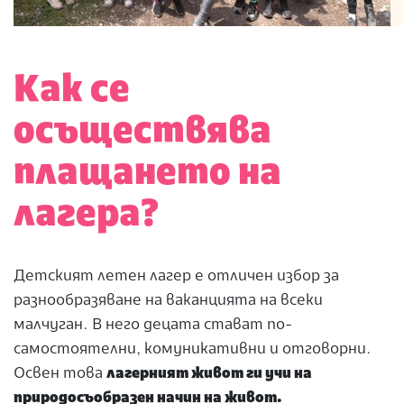
Как се
осъществява
плащането на
лагера?
Детският летен лагер е отличен избор за
разнообразяване на ваканцията на всеки
малчуган. В него децата стават по-
самостоятелни, комуникативни и отговорни.
Освен това
лагерният живот ги учи на
природосъобразен начин на живот.