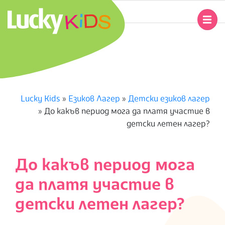
Skip
to
Primary
content
Navigation
L
Menu
U
C
Lucky Kids
»
Езиков Лагер
»
Детски езиков лагер
»
До какъв период мога да платя участие в
K
детски летен лагер?
Y
До какъв период мога
K
да платя участие в
I
детски летен лагер?
D