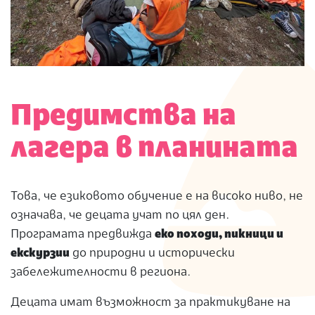
Предимства на
лагера в планината
Това, че езиковото обучение е на високо ниво, не
означава, че децата учат по цял ден.
Програмата предвижда
еко походи, пикници и
екскурзии
до природни и исторически
забележителности в региона.
Децата имат възможност за практикуване на