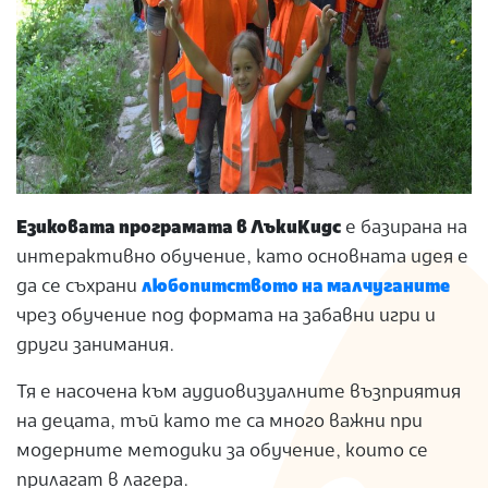
Езиковата програмата в ЛъкиКидс
е базирана на
интерактивно обучение, като основната идея е
да се съхрани
любопитството на малчуганите
чрез обучение под формата на забавни игри и
други занимания.
Тя е насочена към аудиовизуалните възприятия
на децата, тъй като те са много важни при
модерните методики за обучение, които се
прилагат в лагера.