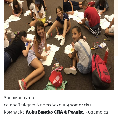
Заниманията
се провеждат в петзвездния хотелски
комплекс
Лъки Банско СПА & Релакс
, където са