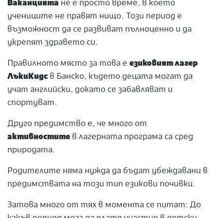
Ваканцията
не е просто време, в което
учениците не правят нищо. Този период е
възможност да се развиват пълноценно и да
укрепят здравето си.
Правилното място за това е
езиковият лагер
ЛъкиКидс
в Банско, където децата могат да
учат английски, докато се забавляват и
спортуват.
Друго предимство е, че много от
активностите
в лагерната програма са сред
природата.
Родителите няма нужда да бъдат убеждавани в
предимствата на този тип езикови почивки.
Затова много от тях в момента се питат: До