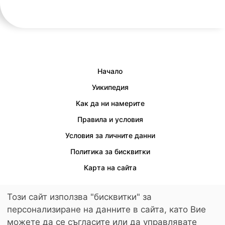
Начало
Уикипедия
Как да ни намерите
Правила и условия
Условия за личните данни
Политика за бисквитки
Карта на сайта
Този сайт използва "бисквитки" за
персонализиране на данните в сайта, като Вие
Осигурен е достъп за хора с увреждания.
можете да се съгласите или да управлявате
© 2026 LuckyKids. All Rights Reserved.