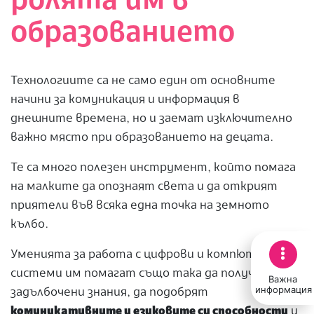
ролята им в
образованието
Технологиите са не само един от основните
начини за комуникация и информация в
днешните времена, но и заемат изключително
важно място при образованието на децата.
Те са много полезен инструмент, който помага
на малките да опознаят света и да открият
приятели във всяка една точка на земното
кълбо.
Уменията за работа с цифрови и компютърни
системи им помагат също така да получат по-
Важна
информация
задълбочени знания, да подобрят
комуникативните и езиковите си способности
и