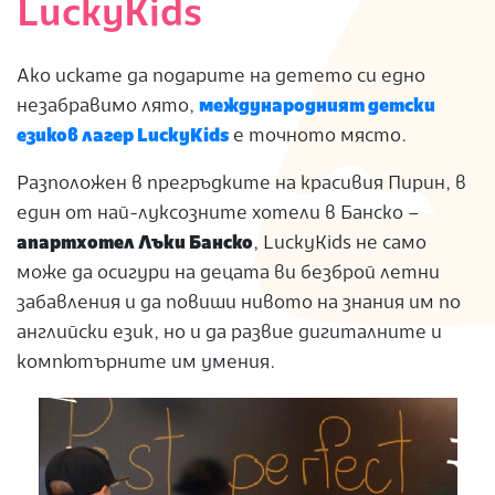
LuckyKids
S
Ако искате да подарите на детето си едно
незабравимо лято,
международният детски
езиков лагер LuckyKids
е точното място.
Разположен в прегръдките на красивия Пирин, в
един от най-луксозните хотели в Банско –
апартхотел Лъки Банско
, LuckyKids не само
може да осигури на децата ви безброй летни
забавления и да повиши нивото на знания им по
английски език, но и да развие дигиталните и
компютърните им умения.