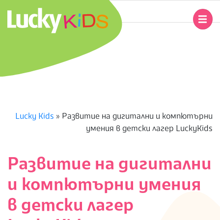
Skip
to
Primary
content
Navigation
L
Menu
U
C
K
Lucky Kids
»
Развитие на дигитални и компютърни
умения в детски лагер LuckyKids
Y
K
Развитие на дигитални
и компютърни умения
I
в детски лагер
D