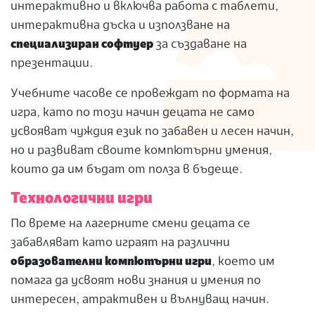
интерактивно и включва работа с таблети,
интерактивна дъска и използване на
специализиран софтуер
за създаване на
презентации.
Учебните часове се провеждат по формата на
игра, като по този начин децата не само
усвояват чуждия език по забавен и лесен начин,
но и развиват своите компютърни умения,
които да им бъдат от полза в бъдеще.
Технологични игри
По време на лагерните смени децата се
забавляват като играят на различни
образователни компютърни игри
, което им
помага да усвоят нови знания и умения по
интересен, атрактивен и вълнуващ начин.