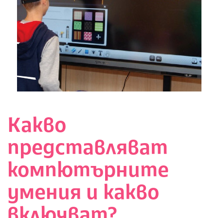
Какво
представляват
компютърните
умения и какво
включват?