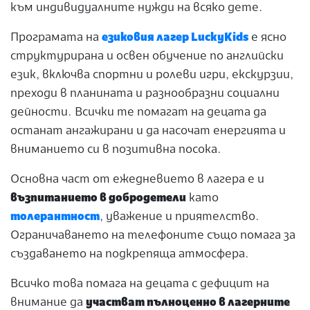
към индивидуалните нужди на всяко дете.
Програмата на
езиковия лагер LuckyKids
е ясно
структурирана и освен обучение по английски
език, включва спортни и ролеви игри, екскурзии,
преходи в планината и разнообразни социални
дейности. Всички те помагат на децата да
останат ангажирани и да насочат енергията и
вниманието си в позитивна посока.
Основна част от ежедневието в лагера е и
възпитанието в добродетели
като
толерантност
, уважение и приятелство.
Ограничаването на телефоните също помага за
създаването на подкрепяща атмосфера.
Всичко това помага на децата с дефицит на
внимание да
участват пълноценно в лагерните