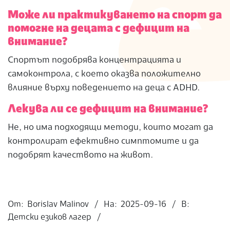
Може ли практикуването на спорт да
помогне на децата с дефицит на
внимание?
Спортът подобрява концентрацията и
самоконтрола, с което оказва положително
влияние върху поведението на деца с ADHD.
Лекува ли се дефицит на внимание?
Не, но има подходящи методи, които могат да
контролират ефективно симптомите и да
подобрят качеството на живот.
2025-
09-
От:
Borislav Malinov
На:
2025-09-16
В:
16
Детски езиков лагер