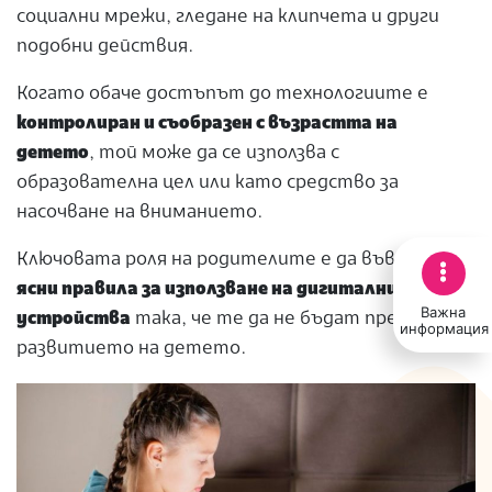
социални мрежи, гледане на клипчета и други
подобни действия.
Когато обаче достъпът до технологиите е
контролиран и съобразен с възрастта на
детето
, той може да се използва с
образователна цел или като средство за
насочване на вниманието.
Ключовата роля на родителите е да въведат
ясни правила за използване на дигитални
Важна
устройства
така, че те да не бъдат пречка за
информация
развитието на детето.