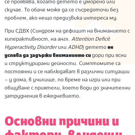
се проявява, когато детето е уморено или
скучае. То обаче може да се съсредоточи без
проблем, ако нещо предизвика интереса му.
При СДВХ (Синдром на дефицит на вниманието с
хиперактивност, на англ.
Аttention Deficit
Hyperactivity Disorder
или
ADHD
) детето
не
успява да задържи вниманието си
дори при ясни
и структурирани дейности. Симптомите са
постоянни и се наблюдават в различни ситуации
– у дома, в училище, по време на игри или при
общуване с приятели, което води до значителни
затруднения в ежедневието.
Основни причини и