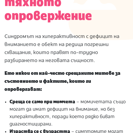
тяхното
опровержение
Синдромът на
хиперактивност с дефицит на
вниманието е обект на редица погрешни
схващания, които правят по-трудно
разбирането на неговата същност.
Ето някои от най-често срещаните митове за
състоянието и фактите, които ги
опровергават:
Среща се само при момчета
– момичетата също
могат да имат дефицит на внимание, но без
хиперактивност, поради което рядко биват
диагностицирани.
Израства се с възрастта
– симптомите могат