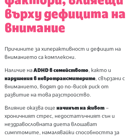
фактори, влияещи
върху дефицита на
внимание
Причините за
хиперактивност и дефицит на
вниманието са комплексни.
Наличие на
ADHD в семейството
, както и
нарушения в невротрансмитерите
, свързани с
вниманието, водят до по-висок риск от
развитие на това разстройство.
Влияние оказва още
начинът на живот
–
хроничният стрес, недостатъчният сън и
нездравословната диета влошават
симптомите, намалявайки способността за