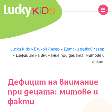
Skip
to
Primary
content
Navigation
L
Menu
U
C
Lucky Kids
»
Езиков Лагер
»
Детски езиков лагер
»
Дефицит на внимание при децата: митове и
K
факти
Y
Дефицит на внимание
K
при децата: митове и
I
факти
D