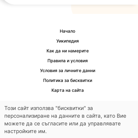
Начало
Уикипедия
Как да ни намерите
Правила и условия
Условия за личните данни
Политика за бисквитки
Карта на сайта
Този сайт използва "бисквитки" за
персонализиране на данните в сайта, като Вие
Осигурен е достъп за хора с увреждания.
можете да се съгласите или да управлявате
© 2026 LuckyKids. All Rights Reserved.
настройките им.