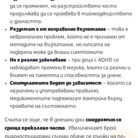
да се променят, но разстройството често
продължава да се проявява в тийнейджърството
и зрелостта.
Резултат е от неправилно възпитание
– това е
неврологичен проблем, който не е причинен от
методите на възпитание, но липсата на
подкрепа може да влоши симптомите.
Не е реално заболяване
– при деца с ADHD се
наблюдават промени в мозъка, които са реални и
влияят на паметта и способността за учене.
Стимулантите водят до зависимост
– когато са
назначени и употребявани правилно,
медикаментите подпомагат контрола върху
проявите на състоянието.
Счита се още, че в днешни дни
синдромът се
среща прекалено често
. Увеличеният брой
диагностицирани случаи обаче се дължи на по-