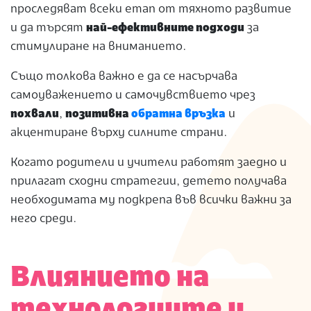
проследяват всеки етап от тяхното развитие
и да търсят
най-ефективните подходи
за
стимулиране на вниманието.
Също толкова важно е да се насърчава
самоуважението и самочувствието чрез
похвали
,
позитивна
обратна връзка
и
акцентиране върху силните страни.
Когато родители и учители работят заедно и
прилагат сходни стратегии, детето получава
необходимата му подкрепа във всички важни за
него среди.
Влиянието на
технологиите и