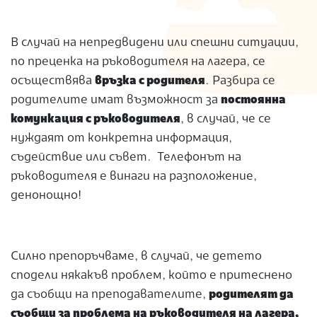
В случай на непредвидени или спешни ситуации,
по преценка на ръководителя на лагера, се
осъществява
връзка с родителя
. Разбира се
родителите имат възможност за
постоянна
комункация с ръководителя
, в случай, че се
нуждаят от конкретна информация,
съдействие или съвет. Телефонът на
ръкoводителя е винаги на разположение,
денонощно!
Силно препоръчваме, в случай, че детето
сподели някакъв проблем, който е притеснено
да съобщи на преподавателите,
родителят да
съобщи за проблема на ръководителя на лагера,