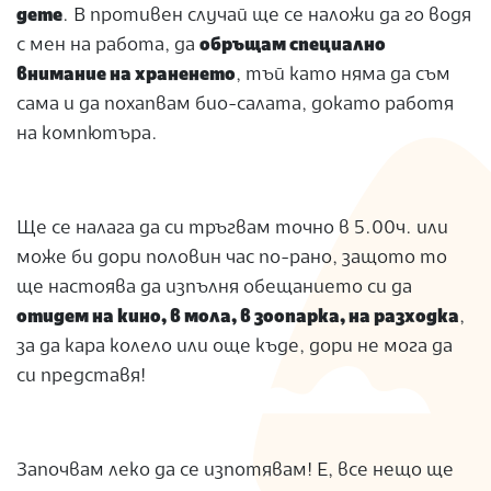
дете
. В противен случай ще се наложи да го водя
с мен на работа, да
обръщам специално
внимание на храненето
, тъй като няма да съм
сама и да похапвам био-салата, докато работя
на компютъра.
Ще се налага да си тръгвам точно в 5.00ч. или
може би дори половин час по-рано, защото то
ще настоява да изпълня обещанието си да
отидем на кино, в мола, в зоопарка, на разходка
,
за да кара колело или още къде, дори не мога да
си представя!
Започвам леко да се изпотявам! Е, все нещо ще