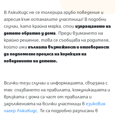
В ЛъкиКидс не се толерира грубо поведение и
агресия към останалите участници! В подобни
случаи, като крайна мярка, стои
изпращането на
детето обратно у дома
. Преди взимането на
крайно решение, това се съобщава на родителя,
който има
пълната възможност и отговорност
да подпомогне процеса на корекция на
поведението на детето.
Всички тези случаи и информацията, свързана с
тях: спазването на правилата, комуникацията и
връзката с дома са част от правилата и
задълженията на всички участници в
езиковия
лагер ЛъкиКидс
. Те са подробно разписани в