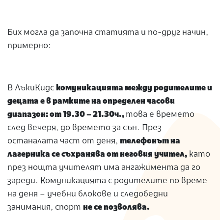
Бих могла да започна статията и по-друг начин,
примерно:
В ЛъкиКидс
комуникацията между родителите и
децата е в рамките на определен часови
диапазон: от 19.30 – 21.30ч.,
това е времето
след вечеря, до времето за сън. През
останалата част от деня,
телефонът на
лагерника се съхранява от неговия учител,
като
през нощта учителят има ангажимента да го
зареди. Комуникацията с родителите по време
на деня – учебни блокове и следобедни
занимания, спорт
не се позволява.