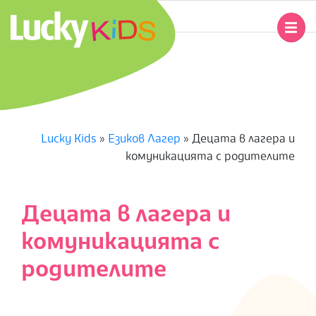
Skip
to
Primary
content
Navigation
L
Menu
U
C
Lucky Kids
»
Езиков Лагер
»
Децата в лагера и
комуникацията с родителите
K
Y
Децата в лагера и
K
комуникацията с
I
родителите
D