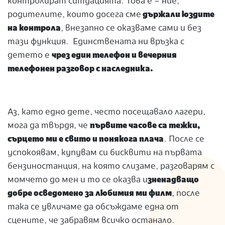
контролират ситуацията. Това е – ние,
родителите, които досега сме
държали юздите
на контрола
, внезапно се оказваме сами и без
тази функция. Единствената ни връзка с
детето е
чрез един телефон и вечерния
телефонен разговор с наследника.
Аз, като едно дете, често посещавало лагери,
мога да твърдя, че
първите часове са тежки,
сърцето ми е свито и понякога плача
. После се
успокоявам, купувам си бисквити на първата
бензиностанция, на която слизаме, разговарям с
момчето до мен и то се оказва и
зненадващо
добре осведомено за любимия ми филм
, после
така се увличаме да обсъждаме една от
сцените, че забравям всичко останало.