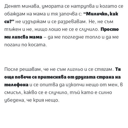
Денят минава, умората се натрупва и когато се
обаждам на мама и тя започва с:
“Миличко, как
си?”
не издържам и се разревавам. Не, не съм
тъжен и не, нищо лошо не се е случило.
Просто
ми липсва мама
– да ме погледне топло и да ме
погали по косата.
После решавам, че не съм лигльо и се стягам.
Тя
още повече се притеснява от другата страна на
телефона
и се опитва да изкопчи нещо от мен, в
смисъл, какво се е случило, тъй като е силно
убедена, че крия нещо.