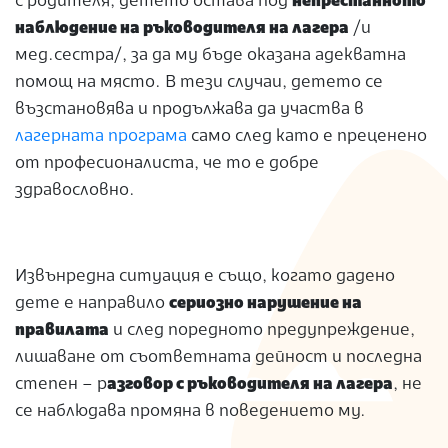
с родителя, детето остава под
непрестанното
наблюдение на ръководителя на лагера
/и
мед.сестра/, за да му бъде оказана адекватна
помощ на място. В тези случаи, детето се
възстановява и продължава да участва в
лагерната програма
само след като е преценено
от професионалиста, че то е добре
здравословно.
Извънредна ситуация е също, когато дадено
дете е направило
сериозно нарушение на
правилата
и след поредното предупреждение,
лишаване от съответната дейност и последна
степен – р
азговор с ръководителя на лагера
, не
се наблюдава промяна в поведението му.