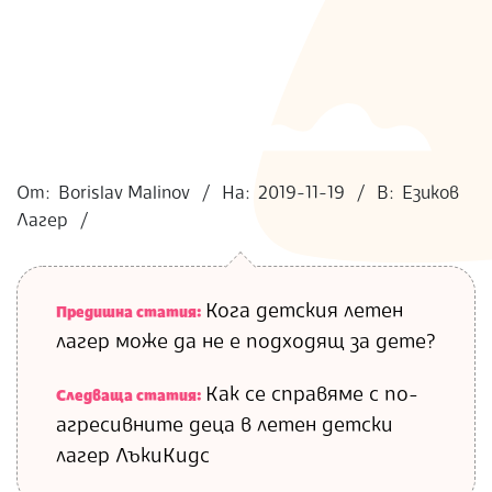
2019-
11-
От:
Borislav Malinov
На:
2019-11-19
В:
Езиков
19
Лагер
Кога детския летен
Предишна статия:
лагер може да не е подходящ за дете?
Как се справяме с по-
Следваща статия:
агресивните деца в летен детски
лагер ЛъкиКидс