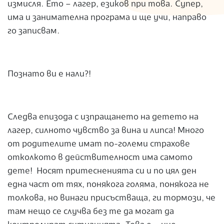
измисля. Ето – лагер, езиков при това. Супер,
има и занимателна програма и ще учи, направо
го записвам.
Познато ви е нали?!
Следва епизода с изпращането на детето на
лагер, силното чувство за вина и липса! Много
от родителите имат по-големи страхове
отколкото в действителност има самото
дете! Носят притесненията си и по цял ден
една част от тях, понякога голяма, понякога не
толкова, но винаги присъстваща, ги тормози, че
там нещо се случва без те да могат да