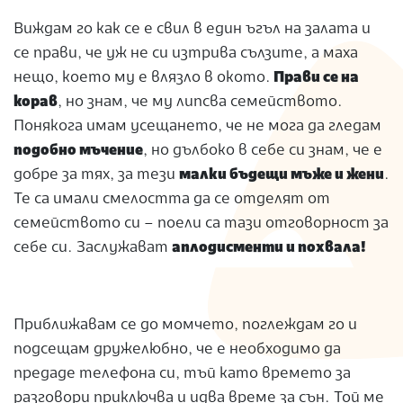
Виждам го как се е свил в един ъгъл на залата и
се прави, че уж не си изтрива сълзите, а маха
нещо, което му е влязло в окото.
Прави се на
корав
, но знам, че му липсва семейството.
Понякога имам усещането, че не мога да гледам
подобно мъчение
, но дълбоко в себе си знам, че е
добре за тях, за тези
малки бъдещи мъже и жени
.
Те са имали смелостта да се отделят от
семейството си – поели са тази отговорност за
себе си. Заслужават
аплодисменти и похвала!
Приближавам се до момчето, поглеждам го и
подсещам дружелюбно, че е необходимо да
предаде телефона си, тъй като времето за
разговори приключва и идва време за сън. Той ме