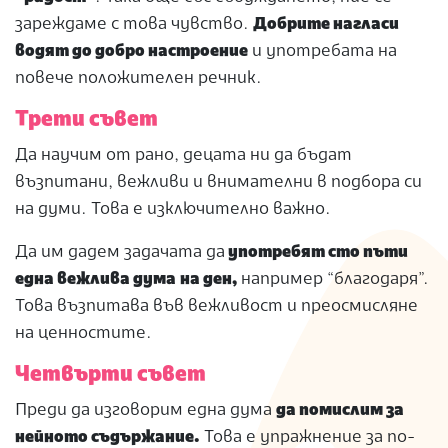
зареждаме с това чувство.
Добрите нагласи
водят до добро настроение
и употребата на
повече положителен речник.
Трети съвет
Да научим от рано, децата ни да бъдат
възпитани, вежливи и внимателни в подбора си
на думи. Това е изключително важно.
Да им дадем задачата да
употребят сто пъти
една вежлива дума
на ден,
например “благодаря”.
Това възпитава във вежливост и преосмисляне
на ценностите.
Четвърти съвет
Преди да изговорим една дума
да помислим за
нейното съдържание.
Това е упражнение за по-