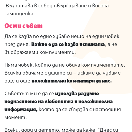
Възпитава в себеутвърждаване и висока
самооценка.
Осми съвет
Да се казва по едно хубаво нещо на един човек
през деня.
Важно е да се казва истината
, а не
въображаеми комплименти.
Няма човек, който да не обича комплиментите.
Всички обичаме с ушите си – искаме да чуваме
още и още
положителни коментари за нас.
Съветът ми е да се
използва разумно
поднасянето на любопитна и положителна
информация,
която да се свързва с настоящия
момент.
Всеки, дори и детето, може да каже: “Днес си