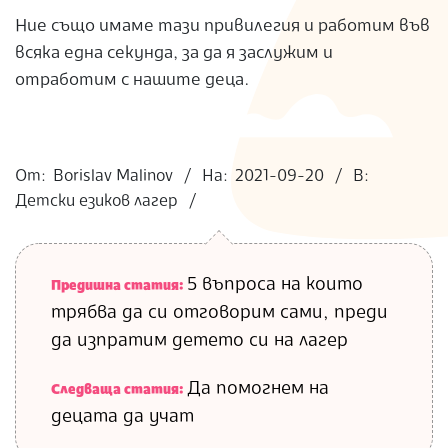
Ние също имаме тази привилегия и работим във
всяка една секунда, за да я заслужим и
отработим с нашите деца.
2021-
09-
От:
Borislav Malinov
На:
2021-09-20
В:
20
Детски езиков лагер
5 въпроса на които
Предишна статия:
трябва да си отговорим сами, преди
да изпратим детето си на лагер
Да помогнем на
Следваща статия:
децата да учат