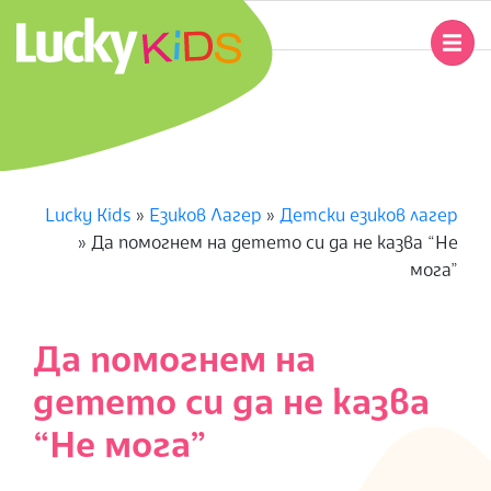
Skip
to
Primary
content
Navigation
L
Menu
U
C
Lucky Kids
»
Езиков Лагер
»
Детски езиков лагер
»
Да помогнем на детето си да не казва “Не
K
мога”
Y
Да помогнем на
K
детето си да не казва
I
“Не мога”
D