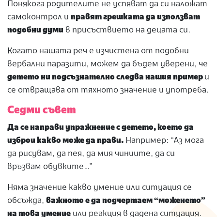
Понякога родителите не успяват да си наложат
самоконтрол и
правят грешката да използват
подобни думи
в присъствието на децата си.
Когато нашата реч е изчистена от подобни
вербални паразити, можем да бъдем уверени, че
детето ни подсъзнателно следва нашия пример
и
се отвращава от тяхното значение и употреба.
Седми съвет
Да се направи упражнение с детето, което да
изброи какво може да прави.
Например: “Аз мога
да рисувам, да пея, да мия чиниите, да си
връзвам обувките…”
Няма значение какво умение или ситуация се
обсъжда,
важното е да подчертаем “моженето”
на това умение
или реакция в дадена ситуация.