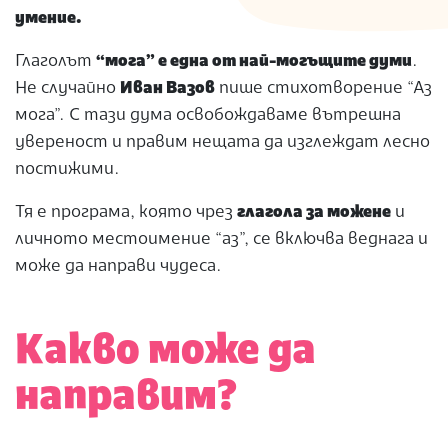
умение.
Глаголът
“мога” е една от най-могъщите думи
.
Не случайно
Иван Вазов
пише стихотворение “Аз
мога”. С тази дума освобождаваме вътрешна
увереност и правим нещата да изглеждат лесно
постижими.
Тя е програма, която чрез
глагола за можене
и
личното местоимение “аз”, се включва веднага и
може да направи чудеса.
Какво може да
направим?