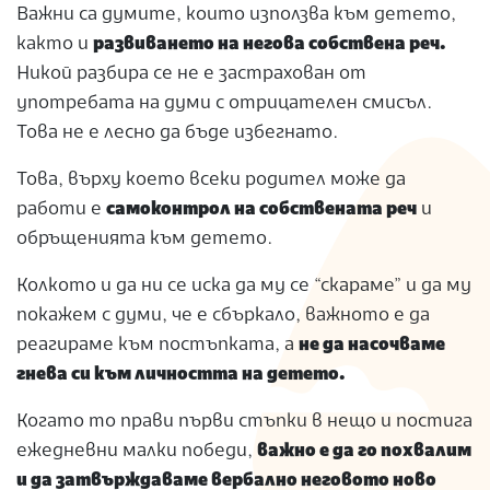
Важни са думите, които използва към детето,
както и
развиването на негова собствена реч.
Никой разбира се не е застрахован от
употребата на думи с отрицателен смисъл.
Това не е лесно да бъде избегнато.
Това, върху което всеки родител може да
работи е
самоконтрол на собствената реч
и
обръщенията към детето.
Колкото и да ни се иска да му се “скараме” и да му
покажем с думи, че е сбъркало, важното е да
реагираме към постъпката, а
не да насочваме
гнева си към личността на детето.
Когато то прави първи стъпки в нещо и постига
ежедневни малки победи,
важно е да го похвалим
и да затвърждаваме вербално неговото ново