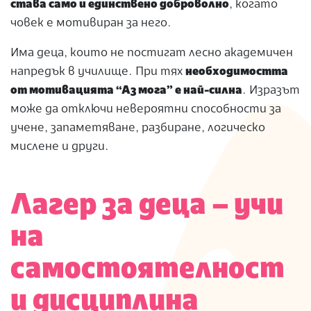
става само и единствено доброволно
, когато
човек е мотивиран за него.
Има деца, които не постигат лесно академичен
напредък в училище. При тях
необходимостта
от мотивацията “Аз мога” е най-силна
. Изразът
може да отключи невероятни способности за
учене, запаметяване, разбиране, логическо
мислене и други.
Лагер за деца – учи
на
самостоятелност
и дисциплина