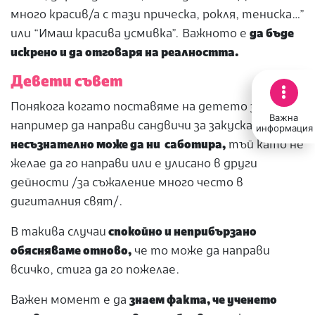
много красив/а с тази прическа, рокля, тениска…”
или “Имаш красива усмивка”. Важното е
да бъде
искрено и да отговаря на реалността.
Девети съвет
Понякога когато поставяме на детето задача,
Важна
например да направи сандвичи за закуска,
то
информация
несъзнателно може да ни саботира,
тъй като не
желае да го направи или е улисано в други
дейности /за съжаление много често в
дигиталния свят/.
В такива случаи
спокойно и неприбързано
обясняваме отново,
че то може да направи
всичко, стига да го пожелае.
Важен момент е да
знаем факта, че ученето