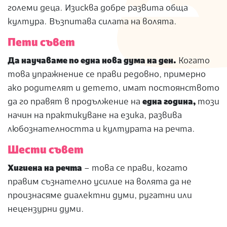
големи деца. Изисква добре развита обща
култура. Възпитава силата на волята.
Пети съвет
Да научаваме по една нова дума на ден.
Когато
това упражнение се прави редовно, примерно
ако родителят и детето, имат постоянството
да го правят в продължение на
една година,
този
начин на практикуване на езика, развива
любознателността и културата на речта.
Шести съвет
Хигиена на речта
– това се прави, когато
правим съзнателно усилие на волята да не
произнасяме диалектни думи, ругатни или
нецензурни думи.