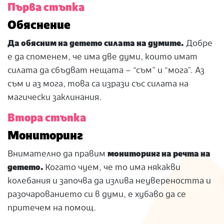
Първа стъпка
Обяснение
Да обясним на детето силата на думите.
Добре
е да споменем, че има две думи, които имат
силата да сбъдват нещата – “съм” и “мога”. Аз
съм и аз мога, това са изрази със силата на
магически заклинания.
Втора стъпка
Мониторинг
Внимателно да правим
мониторинг на речта на
детето.
Когато чуем, че то има някакви
колебания и започва да излива неувереността и
разочарованието си в думи, е хубаво да се
притечем на помощ.