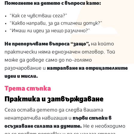
Помогнете на детето с въпроси като:
“Как се чувстваш сега?”
“Какво направи, за да стигнеш дотук?”
“Имаш ли идеи за нещо различно?”
Не препоръчваме въпроса “защо”,
на който
практически няма еднозначен отговор. Той
може да доведе само до по-голямо
разочарование и
натрапване на отрицателните
идеи и мисли.
Трета стъпка
Практика и затвърждаване
Сега остава детето да следва вашата
ненатрапчива навигация и
първи стъпки в
осъзнаване силата на думите.
Не е необходимо