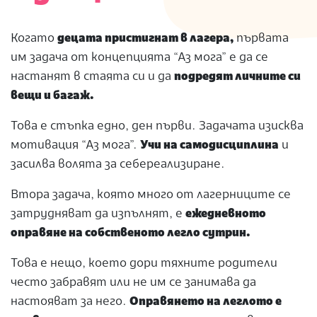
Когато
децата пристигнат в лагера,
първата
им задача от концепцията “Аз мога” е да се
настанят в стаята си и да
подредят личните си
вещи и багаж.
Това е стъпка едно, ден първи. Задачата изисква
мотивация “Аз мога”.
Учи на самодисциплина
и
засилва волята за себереализиране.
Втора задача, която много от лагерниците се
затрудняват да изпълнят, е
ежедневното
оправяне на собственото легло сутрин.
Това е нещо, което дори тяхните родители
често забравят или не им се занимава да
настояват за него.
Оправянето на леглото е