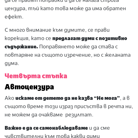
да се правят поправки и да се налага строга
цензура, тъй като това може да има обратен
ефект.
С много внимание към думите, се прави
корекция, като се
предлагат думи с позитивно
съдържание.
Поправянето може да става с
повтаряне на същото изречение, но с желаната
дума.
Четвърта стъпка
Автоцензура
Ако
искаме от детето да не казва “Не мога”
, а в
същото време този израз присъства в речта ни,
не можем да очакваме резултат.
Важно е да се самонаблюдаваме
и да сме
чувствителни към това какви думи