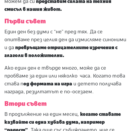
можем да си
представим силата на техния
смисъл в нашия живот.
Първи съвет
Един ден без думи с “не” пред тях. Да се
опитваме през целия ден да измисляме синоними
и да
превръщаме отрицателните изречения с
глаголи в положителни.
Ако един ден е твърде много, може да се
пробваме за един или няколко часа. Когато това
става п
од формата на игра
и детето получава
награда, резултатът е по-осезаем.
Втори съвет
В продължение на един месец,
когато ставате
казвайте си една хубава дума, например
“радост”
. Така още със събуждането, ние се