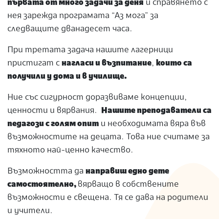
първата от много задачи за деня
и справянето с
нея зарежда програмата “Аз мога” за
следващите дванадесет часа.
При третата задача нашите лагерници
пристигат с
нагласи и възпитание
,
които са
получили у дома и в училище.
Ние със сигурност доразвиваме концепции,
ценности и вярвания.
Нашите преподаватели са
педагози с голям опит
и необходимата вяра във
възможностите на децата. Това ние считаме за
тяхното най-ценно качество.
Възможността да
направиш едно дете
самостоятелно,
вярващо в собствените
възможности е свещена. Тя се дава на родители
и учители.