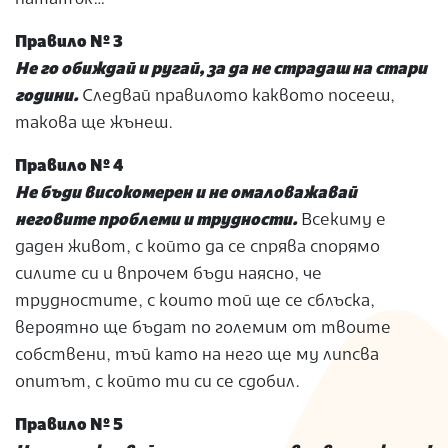
Правило № 3
Не го обиждай и ругай, за да не страдаш на стари
години.
Следвай правилото каквото посееш,
такова ще жънеш.
Правило № 4
Не бъди високомерен и не омаловажавай
неговите проблеми и трудности.
Всекиму е
даден живот, с който да се спрява спорямо
силите си и впрочем бъди наясно, че
трудностите, с които той ще се сблъска,
вероятно ще бъдат по големим от твоите
собствени, тъй като на него ще му липсва
опитът, с който ти си се сдобил.
Правило № 5