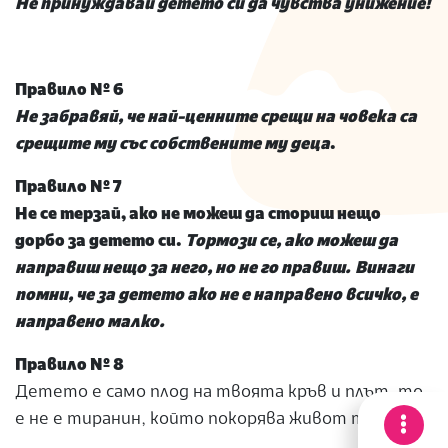
Не принуждавай детето си да чувства унижение!
Правило № 6
Не забравяй, че най-ценните срещи на човека са
срещите му със собствените му деца
.
Правило № 7
Не се терзай, ако не можеш да сториш нещо
дорбо за детето си.
Тормози се, ако можеш да
направиш нещо за него, но не го правиш.
Винаги
помни, че за детето ако не е направено всичко, е
направено малко.
Правило № 8
Детето е само плод на твоята кръв и плът, то
е не е тиранин, който покорява живот ти.