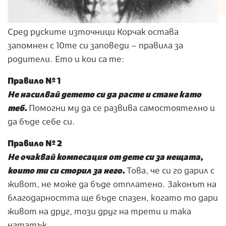
Сред руските източници Корчак остава
запомнен с 10те си заповеди – правила за
родители. Ето и кои са те:
Правило № 1
Не насилвай детето си да расте и стане като
теб.
Помогни му да се развива самостоятелно и
да бъде себе си.
Правило № 2
Не очаквай компесация от дете си за нещата,
които ти си сторил за него.
Това, че си го дарил с
живот, не може да бъде отплатено. Законът на
благодарността ще бъде спазен, когато то дари
живот на друг, този друг на трети и така
нататък…