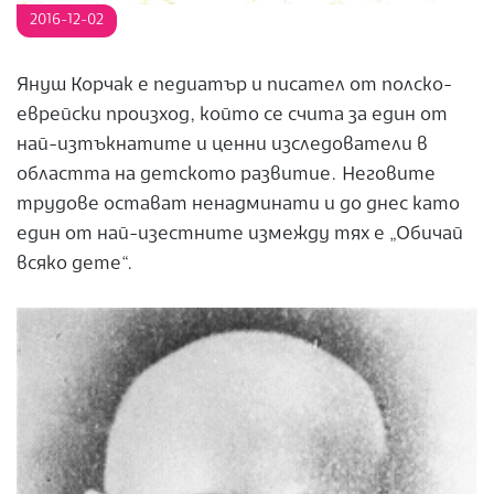
2016-12-02
Януш Корчак е педиатър и писател от полско-
еврейски произход, който се счита за един от
най-изтъкнатите и ценни изследователи в
областта на детското развитие. Неговите
трудове остават ненадминати и до днес като
един от най-изестните измежду тях е „Обичай
всяко дете“.