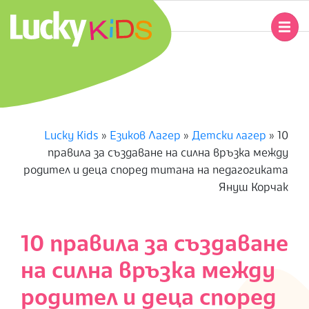
Skip
to
Primary
content
Navigation
L
Menu
U
C
Lucky Kids
»
Езиков Лагер
»
Детски лагер
»
10
правила за създаване на силна връзка между
K
родител и деца според титана на педагогиката
Януш Корчак
Y
K
10 правила за създаване
I
на силна връзка между
D
родител и деца според