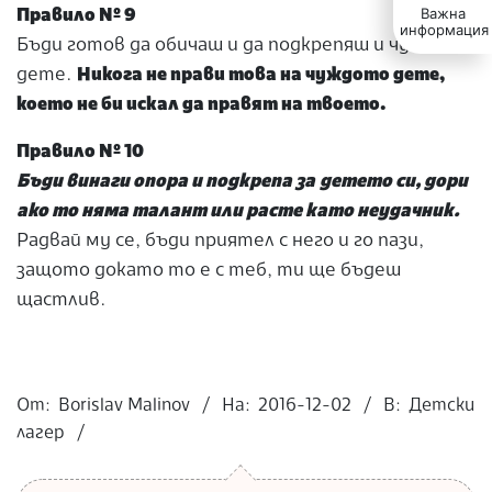
Важна
Правило № 9
информация
Бъди готов да обичаш и да подкрепяш и чуждото
дете.
Никога не прави това на чуждото дете,
което не би искал да правят на твоето.
Правило № 10
Бъди винаги опора и подкрепа за
детето си, дори
ако то няма талант или расте като неудачник.
Радвай му се, бъди приятел с него и го пази,
защото докато то е с теб, ти ще бъдеш
щастлив.
2016-
12-
От:
Borislav Malinov
На:
2016-12-02
В:
Детски
02
лагер