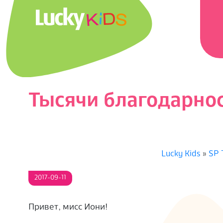
Перейти
Главн
к
навиг
содержимому
меню
L
U
C
Тысячи благодарно
K
Y
Lucky Kids
»
SP 
K
2017-09-11
I
Привет, мисс Иони!
D