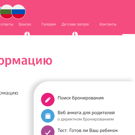
 ответы
Банско
Галерея
Детские лагеря
Контакты
формацию
ормацию
Поиск бронирования
Веб анкета для родителей
о директном бронированием
Тест: Готов ли Ваш ребенок