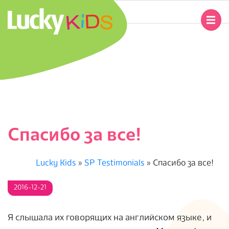
Перейти
к
Главное
содержимому
навигационное
L
меню
U
C
K
Спасибо за все!
Y
Lucky Kids
»
SP Testimonials
»
Спасибо за все!
K
2016-12-21
I
D
Я слышала их говорящих на английском языке, и